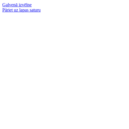
Galvenā izvēlne
Pāriet uz lapas saturu