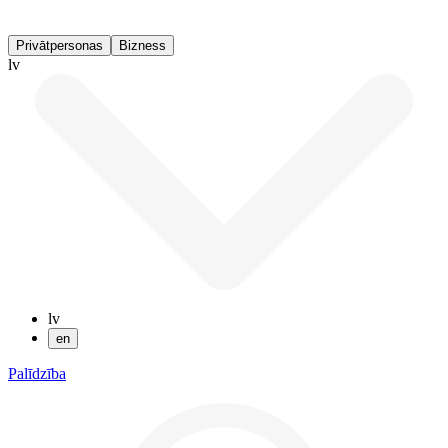
Privātpersonas
Bizness
lv
lv
en
Palīdzība