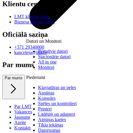
Klientu centri
LMT klientu centri
Biznesa klientu centri
Oficiālā saziņa
Datori un Monitori
+371 29340000
Portatīvie datori
kanceleja@lmt.lv
Stacionārie datori
All in one
Par mums
Monitori
Piederumi
Par mums
Klaviatūras un peles
Austiņas
Konsoles
Spēles un kontrolieri
Par LMT
Printeri
Vakances
Lādētāji un adapteri
Jaunumi
Atmiņas kartes
Aprite
Tīkla iekārtas
Kontakti
Datorsomas