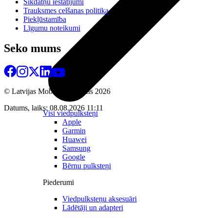
Sīkdatņu iestatījumi
Trauksmes celšanas politika
Piekļūstamība
Līgumu noteikumi
Seko mums
© Latvijas Mobilais Telefons
2026
Datums, laiks: 08.08.2026 11:11
Visi viedpulksteņi
Apple
Garmin
Huawei
Samsung
Google
Bērnu pulksteņi
Piederumi
Viedpulksteņu aksesuāri
Lādētāji un adapteri