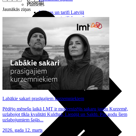
Noderīgi
Planšetes
Jaunākās ziņas
Maksas un tarifi Latvijā
Maksas un tarifi ārzemēs
LMT Kartes iespējas
Kur nopirkt
Kā kļūt par LMT klientu
eSIM tehnoloģija
Citi pakalpojumi
Labākie sakari prasīgajiem kurzemniekiem
Pēdējo mēnešu laikā LMT ir modernizējis sakaru jaudu Kurzemē,
uzlabojot tīkla kvalitāti Kuldīgā, Liepājā un Saldū. Par godu šiem
uzlabojumiem šajās...
2026. gada 12. marts