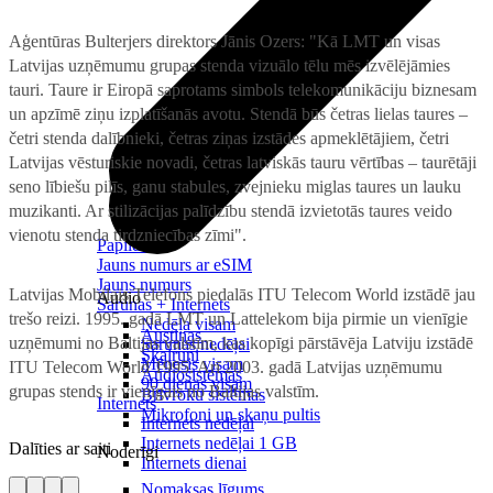
Aģentūras Bulterjers direktors Jānis Ozers: "Kā LMT un visas
Latvijas uzņēmumu grupas stenda vizuālo tēlu mēs izvēlējāmies
tauri. Taure ir Eiropā saprotams simbols telekomunikāciju biznesam
un apzīmē ziņu izplatīšanās avotu. Stendā būs četras lielas taures –
četri stenda dalībnieki, četras ziņas izstādes apmeklētājiem, četri
Latvijas vēsturiskie novadi, četras latviskās tauru vērtības – taurētāji
seno lībiešu pilīs, ganu stabules, zvejnieku miglas taures un lauku
muzikanti. Ar stilizācijas palīdzību stendā izvietotās taures veido
vienotu stenda tirdzniecības zīmi".
Papildināt
Jauns numurs ar eSIM
Jauns numurs
Latvijas Mobilais Telefons piedalās ITU Telecom World izstādē jau
Audio
Sarunas + Internets
trešo reizi. 1995. gadā LMT un Lattelekom bija pirmie un vienīgie
Nedēļa visam
Austiņas
uzņēmumi no Baltijas valstīm, kas kopīgi pārstāvēja Latviju izstādē
Sarunas nedēļai
Skaļruņi
Mēnesis visam
ITU Telecom World 1995. Arī 2003. gadā Latvijas uzņēmumu
Audiosistēmas
90 dienas visam
grupas stends ir vienīgais no Baltijas valstīm.
Brīvroku sistēmas
Internets
Mikrofoni un skaņu pultis
Internets nedēļai
Internets nedēļai 1 GB
Dalīties ar saiti
Noderīgi
Internets dienai
Nomaksas līgums