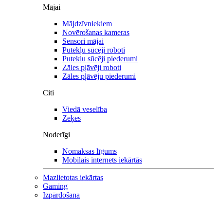
Mājai
Mājdzīvniekiem
Novērošanas kameras
Sensori mājai
Putekļu sūcēji roboti
Putekļu sūcēji piederumi
Zāles pļāvēji roboti
Zāles pļāvēju piederumi
Citi
Viedā veselība
Zeķes
Noderīgi
Nomaksas līgums
Mobilais internets iekārtās
Mazlietotas iekārtas
Gaming
Izpārdošana