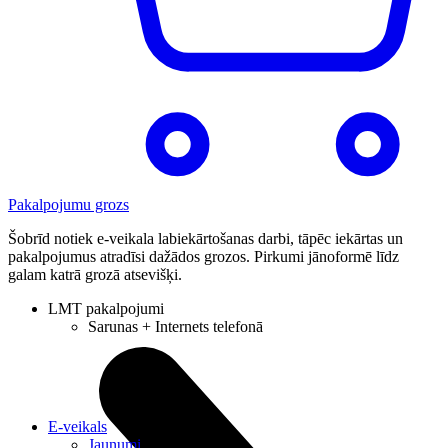
Pakalpojumu grozs
Šobrīd notiek e-veikala labiekārtošanas darbi, tāpēc iekārtas un
pakalpojumus atradīsi dažādos grozos. Pirkumi jānoformē līdz
galam katrā grozā atsevišķi.
LMT pakalpojumi
Sarunas + Internets telefonā
E-veikals
Jaunumi