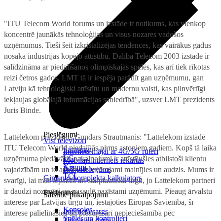
"ITU Telecom World forums un izstāde ir notikums, kas vienkop
koncentrē jaunākās tehnoloģijas un visus nozares vadošos
uzņēmumus. Tieši šeit izkristalizējas tendences, kas vairākus gadus
nosaka industrijas kopējo attīstību. Dalība Telecom 2003 izstadē ir
salīdzināma ar piedalīšanos olimpiskajās spēlēs, kas arī tiek rīkotas
reizi četros gados. LMT tā ir iespēja parādīt gan uzņēmumu, gan
Latviju kā tehnoloģiski attīstītu un modernu valsti, kas pilnvērtīgi
iekļaujas globālajā informācijas sabiedrībā", uzsver LMT prezidents
Juris Binde.
Pieslēgumi
Lattelekom prezidents Gundars Strautmanis: "Lattelekom izstādē
Visi televizori
ITU Telecom World piedalījās pirms astoņiem gadiem. Kopš tā laika
Samsung
Internets mājai ar 4G/5G rūteri
LG
uzņēmuma piedāvātie pakalpojumi ir attīstījušies atbilstoši klientu
Mobilais internets iekārtās
Xiaomi
IoT pieslēgums
vajadzībām un to apjoms ir ievērojami mainījies un audzis. Mums ir
TCL
Ģimenes komplekta kalkulators
svarīgi, lai mūs iepazīst arī starptautiskā tirgū, jo Lattelekom partneri
ir daudzi nozīmīgi un pasaulē pazīstami uzņēmumi. Pieaug ārvalstu
Piederumi
Saistītie pakalpojumi
interese par Latvijas tirgu un, iestājoties Eiropas Savienībā, šī
Konsoles
Interneta sargs
interese palielināsies un pieaugs arī nepieciešamība pēc
Spēles un kontrolieri
Tehniskie darbi