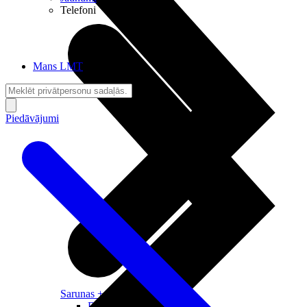
Telefoni
Mans LMT
Piedāvājumi
Sarunas + Internets
Brīvība + Neatkarība