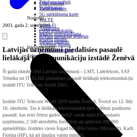
Telefonu turētaji
Citas maksas
Stabilizatori
Tarifi ārzemēs
5G pārklājuma karte
Noderīgi
VoLTE
2003. gada 2. septembris
VoWi-Fi
Atpirkums
eSIM tehnoloģija
Iekārtu apdrošināšana
Rēķina samaksas iespējas
Iespēju līgums
Sarunu saraksts
Atvērtais līgums
Internets mājai
Latvijas uzņēmumi piedalīsies pasaulē
Nomaksas līgums
Televizori
lielākajā telekomunikāciju izstādē Ženēvā
Šī gada oktobrī četri Latvijas uzņēmumi – LMT, Lattelekom, SAF
Tehnika un IT ALISE piedalīsies pasaulē lielākajā telekomunikāciju
izstādē ITU Telecom World 2003.
Izstāde ITU Telecom World 2003 notiks Ženēvā, Šveicē no 12. līdz
18. oktobrim. Tas ir lielākais telekomunikācijām veltītais pasākums
pasaulē, kas reizi četros gados pulcē vairāk nekā 850 nozares
uzņēmumu, 2 500 akreditētu žurnālistu un aptuveni 200 000
apmeklētāju. Izstādes viesis šogad būs Bils Geitss (Microsoft), Karli
Fiorina (HP), kā arī daudzu valstu ministri.