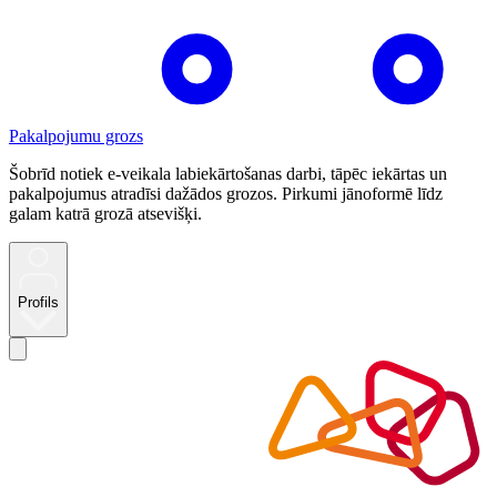
Pakalpojumu grozs
Šobrīd notiek e-veikala labiekārtošanas darbi, tāpēc iekārtas un
pakalpojumus atradīsi dažādos grozos. Pirkumi jānoformē līdz
galam katrā grozā atsevišķi.
Profils