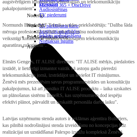
augstvērtīgiem informācijas tehnoloģijas un telekomunikāciju
Projektori
Microsoft 365 + OneDrive
pakalpojumiem".
Audiosistēmas
TV piederumi
Noderīgi
Normunds Bergs, SAF Tehnika valdes priekšsēdētājs: "Dalība šāda
Noderīgi
5G pārklājuma karte
Jautājumi un atbildes
mēroga profesionālā izstādē apliecina mūsu nodomu turpināt
Iekārtu apdrošināšana
Priekšapmaksas karte
veiksmīgi konkurēt ar pasaules vadošajiem telekomunikāciju
Nomaksas līgums
aparatūras ražotājiem".
Audio
Elmārs Gengers, IT ALISE direktors: "IT ALISE mērķis, piedaloties
izstādē, ir lietderīgi izmantot vairāk kā astoņu gadu pieredzi
telekomunikāciju jomā, izstrādājot un ieviešot IT risinājumus.
Ženēvā mēs prezentēsim savus programmizstrādes un konsultāciju
pakalpojumus, kā arī jaunāko IT ALISE produktu – laika uzskaites
un plānošanas sistēmu TimeRS, kas uzņēmumiem dod iespēju
efektīvi plānot, pārvaldīt un uzskaitīt personāla darba laiku".
Latvijas uzņēmumu stenda autors ir reklāmas aģentūra Bulterjers,
kas pilnībā nodrošinājusi stenda izveidošanu no koncepcijas līdz
realizācijai un uzstādīšanai Palexpo izstāžu kompleksā Ženēvā.