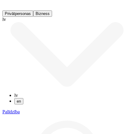
Privātpersonas
Bizness
lv
lv
en
Palīdzība