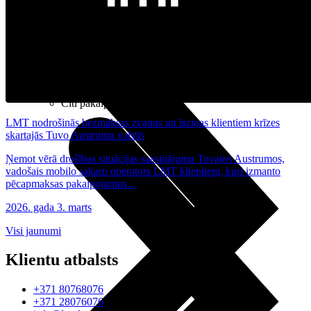
Noderīgi
Planšetes
Maksas un tarifi Latvijā
Maksas un tarifi ārzemēs
LMT Kartes iespējas
Kur nopirkt
Kā kļūt par LMT klientu
eSIM tehnoloģija
Citi pakalpojumi
LMT nodrošinās bezmaksas zvanus un īsziņas klientiem krīzes
skartajās Tuvo Austrumu valstīs
Ņemot vērā drošības situācijas saasinājumu Tuvajos Austrumos,
vadošais mobilo sakaru operators LMT klientiem, kuri izmanto
pēcapmaksas pakalpojumus...
2026. gada 3. marts
Visi jaunumi
Klientu atbalsts
+371 80768076
+371 28076076