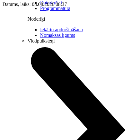
Datorkrēsli
Datums, laiks: 08.08.2026 08:37
Programmatūra
Noderīgi
Iekārtu apdrošināšana
Nomaksas līgums
Viedpulksteņi