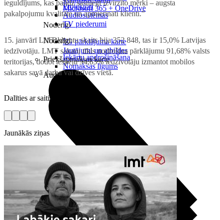
ieguldījums, kas palīdz sasniegt izvirzīto mērķi – augsta
Projektori
Microsoft 365 + OneDrive
pakalpojumu kvalitāte un apmierināti klienti.”
Audiosistēmas
TV piederumi
Noderīgi
15. janvārī LMT klientu skaits bija 352 848, tas ir 15,0% Latvijas
Noderīgi
5G pārklājuma karte
Jautājumi un atbildes
iedzīvotāju. LMT sakaru tīkls nodrošina pārklājumu 91,68% valsts
Iekārtu apdrošināšana
Priekšapmaksas karte
teritorijas, dodot iespēju 94,65% iedzīvotāju izmantot mobilos
Nomaksas līgums
sakarus savā darba vai dzīves vietā.
Audio
Dalīties ar saiti
Jaunākās ziņas