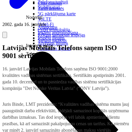
Telefonu turētaji
Citas maksas
Stabilizatori
Tarifi ārzemēs
5G pārklājuma karte
Noderīgi
VoLTE
2002. gada 16. janvāris
VoWi-Fi
Atpirkums
eSIM tehnoloģija
Iekārtu apdrošināšana
Rēķina samaksas iespējas
Iespēju līgums
Sarunu saraksts
Atvērtais līgums
Internets mājai
Latvijas Mobilais Telefons saņem ISO
Nomaksas līgums
Televizori
9001 sertifikātu
16. janvārī Latvijas Mobilais Telefons saņēma ISO 9001:2000
kvalitātes vadības sistēmas sertifikātu. Sertifikāts apstiprināts 2001.
gada 10. decembrī un to pasniedza vadības sistēmu sertifikācijas
kompānija "Det Norske Veritas Latvia" (“DNV Latvija”).
Juris Binde, LMT prezidents: “Kvalitātes vadības sistēma mums ļauj
paaugstināt darba efektivitāti, tādējādi samazinot kopējās uzņēmuma
darbības izmaksas. Tas dod iespēju vēl labāk apmierināt klientu
prasības, kā arī samazināt pakalpojumu cenas un tarifus. Kā piemēru
var minēt 2. janvārī samazināto abonēšanas maksu vietējās