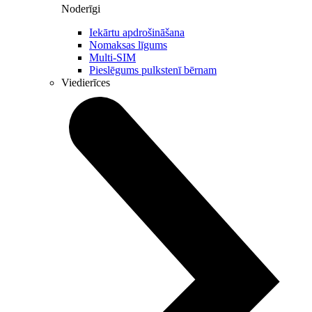
Noderīgi
Iekārtu apdrošināšana
Nomaksas līgums
Multi-SIM
Pieslēgums pulkstenī bērnam
Viedierīces