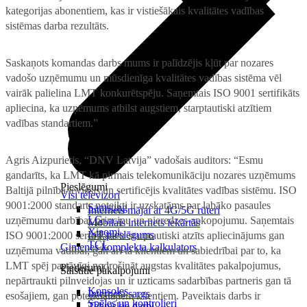
kategorijas abonentiem, kas ir vistiešākais kvalitātes vadības
sistēmas darba rezultāts.
Saskaņots komandas darbs mums ir palīdzējis kļūt par nozares
vadošo uzņēmumu un mūsdienīga kvalitātes vadības sistēma vēl
vairāk palielina LMT konkurētspēju. Saņemtais ISO 9001 sertifikāts
apliecina, ka uzņēmums atbilst augstiem, starptautiski atzītiem
vadības standartiem.”
Agris Aizpurietis, “DNV Latvija” vadošais auditors: “Esmu
gandarīts, ka LMT kā pirmais telekomunikāciju nozares uzņēmums
Pieslēgumi
Baltijā pilnībā ieviesis un sertificējis kvalitātes vadības sistēmu. ISO
Visi televizori
9001:2000 standarts noteikti ir uzskatāms par labāko pasaules
Samsung
Internets mājai ar 4G/5G rūteri
LG
uzņēmumu darbības principu un pieredzes apkopojumu. Saņemtais
Mobilais internets iekārtās
Xiaomi
IoT pieslēgums
ISO 9001:2000 sertifikāts ir starptautiski atzīts apliecinājums gan
TCL
Ģimenes komplekta kalkulators
uzņēmuma vadībai, gan arī tā klientiem un sabiedrībai par to, ka
LMT spēj pastāvīgi nodrošināt augstas kvalitātes pakalpojumus,
Piederumi
Saistītie pakalpojumi
nepārtraukti pilnveidojas un ir uzticams sadarbības partneris gan tā
Konsoles
Interneta sargs
esošajiem, gan potenciālajiem klientiem. Paveiktais darbs ir
Spēles un kontrolieri
Tehniskie darbi