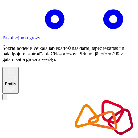
Pakalpojumu grozs
Šobrīd notiek e-veikala labiekārtošanas darbi, tāpēc iekārtas un
pakalpojumus atradīsi dažādos grozos. Pirkumi jānoformē līdz
galam katrā grozā atsevišķi.
Profils