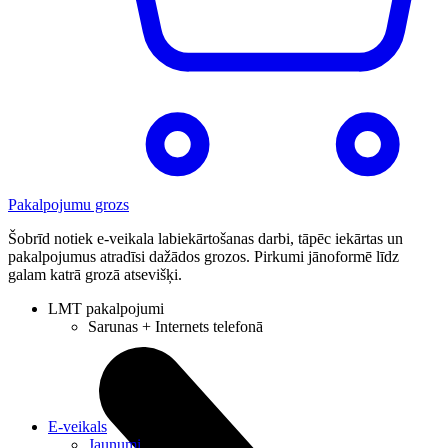
Pakalpojumu grozs
Šobrīd notiek e-veikala labiekārtošanas darbi, tāpēc iekārtas un
pakalpojumus atradīsi dažādos grozos. Pirkumi jānoformē līdz
galam katrā grozā atsevišķi.
LMT pakalpojumi
Sarunas + Internets telefonā
E-veikals
Jaunumi