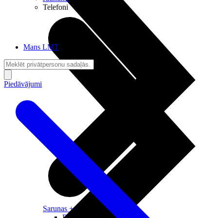
Telefoni
Mans LMT
Piedāvājumi
Sarunas + Internets
Brīvība + Neatkarība