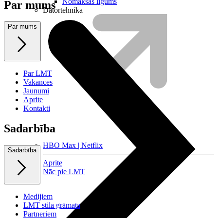
Nomaksas līgums
Par mums
Datortehnika
Par mums
Par LMT
Vakances
Jaunumi
Aprite
Kontakti
Sadarbība
HBO Max | Netflix
Sadarbība
Aprite
Nāc pie LMT
Medijiem
LMT stila grāmata
Partneriem