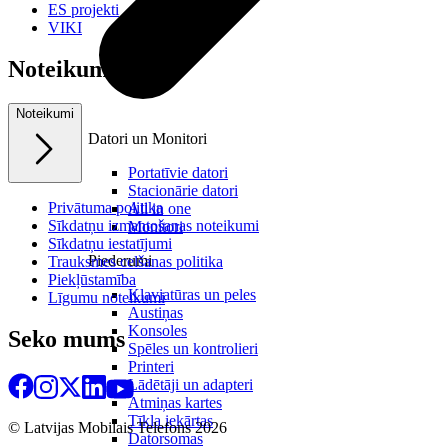
ES projekti
VIKI
Noteikumi
Noteikumi
Datori un Monitori
Portatīvie datori
Stacionārie datori
Privātuma politika
All in one
Sīkdatņu izmantošanas noteikumi
Monitori
Sīkdatņu iestatījumi
Piederumi
Trauksmes celšanas politika
Piekļūstamība
Klaviatūras un peles
Līgumu noteikumi
Austiņas
Konsoles
Seko mums
Spēles un kontrolieri
Printeri
Lādētāji un adapteri
Atmiņas kartes
Tīkla iekārtas
© Latvijas Mobilais Telefons
2026
Datorsomas