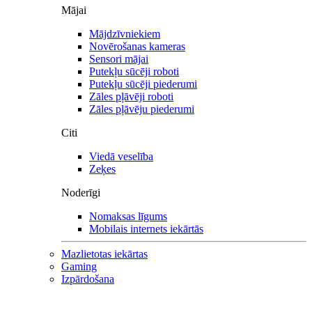
Mājai
Mājdzīvniekiem
Novērošanas kameras
Sensori mājai
Putekļu sūcēji roboti
Putekļu sūcēji piederumi
Zāles pļāvēji roboti
Zāles pļāvēju piederumi
Citi
Viedā veselība
Zeķes
Noderīgi
Nomaksas līgums
Mobilais internets iekārtās
Mazlietotas iekārtas
Gaming
Izpārdošana