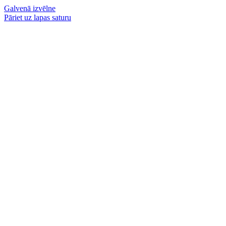
Galvenā izvēlne
Pāriet uz lapas saturu