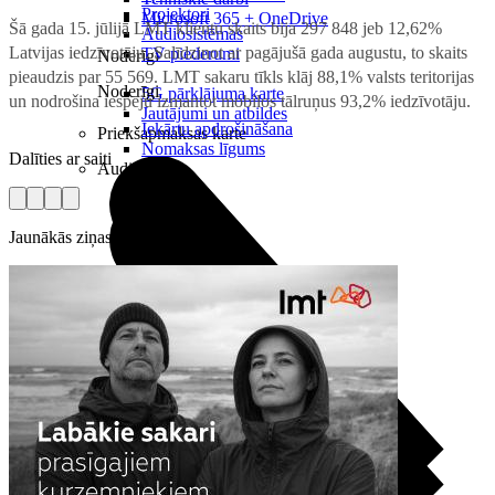
Projektori
Microsoft 365 + OneDrive
Šā gada 15. jūlijā LMT klientu skaits bija 297 848 jeb 12,62%
Audiosistēmas
Latvijas iedzīvotāju. Salīdzinot ar pagājušā gada augustu, to skaits
TV piederumi
Noderīgi
pieaudzis par 55 569. LMT sakaru tīkls klāj 88,1% valsts teritorijas
Noderīgi
5G pārklājuma karte
un nodrošina iespēju izmantot mobilos tālruņus 93,2% iedzīvotāju.
Jautājumi un atbildes
Iekārtu apdrošināšana
Priekšapmaksas karte
Nomaksas līgums
Dalīties ar saiti
Audio
Jaunākās ziņas