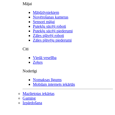
Mājai
Mājdzīvniekiem
Novērošanas kameras
Sensori mājai
Putekļu sūcēji roboti
Putekļu sūcēji piederumi
Zāles pļāvēji roboti
Zāles pļāvēju piederumi
Citi
Viedā veselība
Zeķes
Noderīgi
Nomaksas līgums
Mobilais internets iekārtās
Mazlietotas iekārtas
Gaming
Izpārdošana