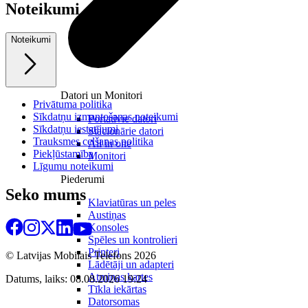
Noteikumi
Noteikumi
Datori un Monitori
Privātuma politika
Sīkdatņu izmantošanas noteikumi
Portatīvie datori
Sīkdatņu iestatījumi
Stacionārie datori
Trauksmes celšanas politika
All in one
Piekļūstamība
Monitori
Līgumu noteikumi
Piederumi
Seko mums
Klaviatūras un peles
Austiņas
Konsoles
Spēles un kontrolieri
Printeri
© Latvijas Mobilais Telefons
2026
Lādētāji un adapteri
Atmiņas kartes
Datums, laiks: 08.08.2026 19:24
Tīkla iekārtas
Datorsomas