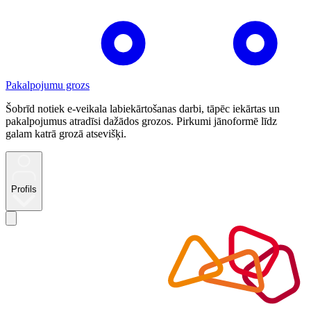
Pakalpojumu grozs
Šobrīd notiek e-veikala labiekārtošanas darbi, tāpēc iekārtas un
pakalpojumus atradīsi dažādos grozos. Pirkumi jānoformē līdz
galam katrā grozā atsevišķi.
Profils