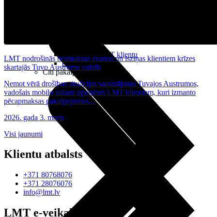
Noderīgi
Planšetes
Maksas un tarifi Latvijā
Maksas un tarifi ārzemēs
LMT Kartes iespējas
Kur nopirkt
Kā kļūt par LMT klientu
LMT nodrošinās bezmaksas zvanus un īsziņas klientiem krīzes
eSIM tehnoloģija
skartajās Tuvo Austrumu valstīs
Citi pakalpojumi
Ņemot vērā drošības situācijas saasinājumu Tuvajos Austrumos,
vadošais mobilo sakaru operators LMT klientiem, kuri izmanto
pēcapmaksas pakalpojumus...
2026. gada 3. marts
Visi jaunumi
Klientu atbalsts
+371 80768076
+371 28076076
info@lmt.lv
LMT e-veikals