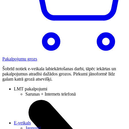
Pakalpojumu grozs
Šobrīd notiek e-veikala labiekārtošanas darbi, tāpēc iekārtas un
pakalpojumus atradīsi dažādos grozos. Pirkumi jānoformē līdz
galam katrā grozā atsevišķi.
LMT pakalpojumi
Sarunas + Internets telefonā
E-veikals
Jaunumi