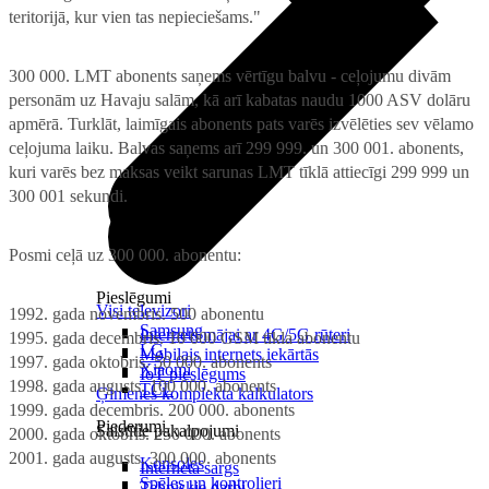
teritorijā, kur vien tas nepieciešams."
300 000. LMT abonents saņems vērtīgu balvu - ceļojumu divām
personām uz Havaju salām, kā arī kabatas naudu 1000 ASV dolāru
apmērā. Turklāt, laimīgais abonents pats varēs izvēlēties sev vēlamo
ceļojuma laiku. Balvas saņems arī 299 999. un 300 001. abonents,
kuri varēs bez maksas veikt sarunas LMT tīklā attiecīgi 299 999 un
300 001 sekundi.
Posmi ceļā uz 300 000. abonentu:
Pieslēgumi
Visi televizori
1992. gada novembris. 500 abonentu
Samsung
Internets mājai ar 4G/5G rūteri
1995. gada decembris. 10 000 GSM tīkla abonentu
LG
Mobilais internets iekārtās
1997. gada oktobris. 50 000. abonents
Xiaomi
IoT pieslēgums
1998. gada augusts. 100 000. abonents
TCL
Ģimenes komplekta kalkulators
1999. gada decembris. 200 000. abonents
Piederumi
Saistītie pakalpojumi
2000. gada oktobris. 250 000. abonents
2001. gada augusts. 300 000. abonents
Konsoles
Interneta sargs
Spēles un kontrolieri
Tehniskie darbi