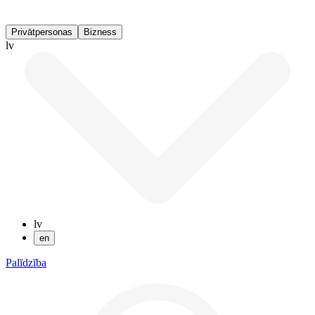
Privātpersonas
Bizness
lv
lv
en
Palīdzība