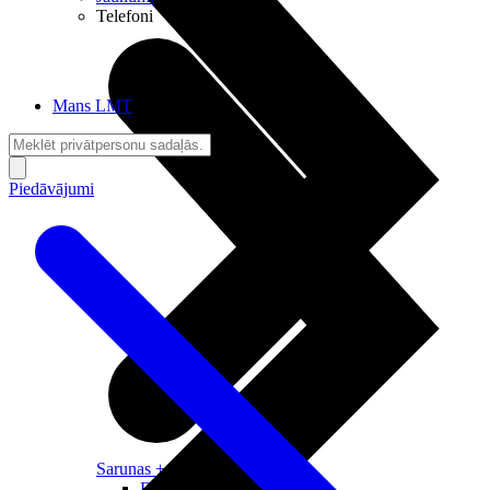
Telefoni
Mans LMT
Piedāvājumi
Sarunas + Internets
Brīvība + Neatkarība