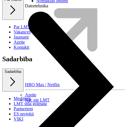
Nomaksas līgums
Datortehnika
Par LMT
Vakances
Jaunumi
Aprite
Kontakti
Sadarbība
Sadarbība
HBO Max | Netflix
Aprite
Medijiem
Nāc pie LMT
LMT stila grāmata
Partneriem
ES projekti
VIKI