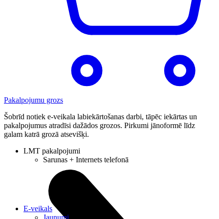
Pakalpojumu grozs
Šobrīd notiek e-veikala labiekārtošanas darbi, tāpēc iekārtas un
pakalpojumus atradīsi dažādos grozos. Pirkumi jānoformē līdz
galam katrā grozā atsevišķi.
LMT pakalpojumi
Sarunas + Internets telefonā
E-veikals
Jaunumi