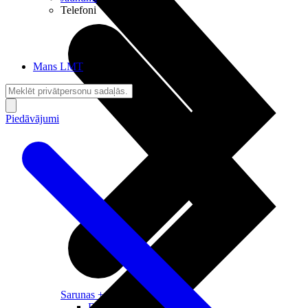
Telefoni
Mans LMT
Piedāvājumi
Sarunas + Internets
Brīvība + Neatkarība