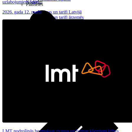
uzlabojumiem šajās...
Noderīgi
Planšetes
2026. gada 12. marts
Maksas un tarifi Latvijā
Maksas un tarifi ārzemēs
LMT Kartes iespējas
Kur nopirkt
Kā kļūt par LMT klientu
eSIM tehnoloģija
Citi pakalpojumi
LMT nodrošinās bezmaksas zvanus un īsziņas klientiem krīzes