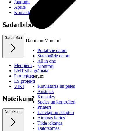
Jaunumi
Aprite
Kontakti
Sadarbība
Sadarbība
Datori un Monitori
Portatīvie datori
Stacionārie datori
All in one
Medijiem
Monitori
LMT stila grāmata
Partneriem
Piederumi
ES projekti
Klaviatūras un peles
VIKI
Austiņas
Konsoles
Noteikumi
Spēles un kontrolieri
Printeri
Noteikumi
Lādētāji un adapteri
Atmiņas kartes
Tīkla iekārtas
Datorsomas