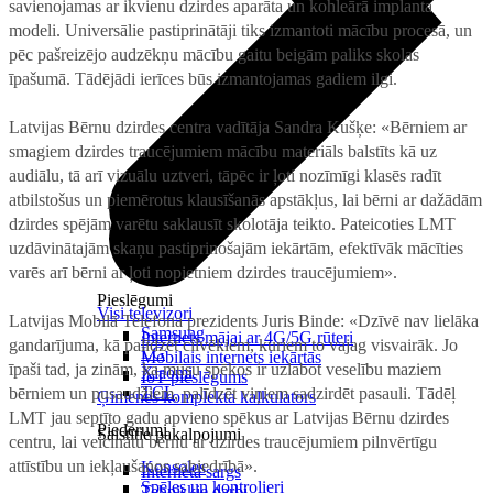
savienojamas ar ikvienu dzirdes aparāta un kohleārā implanta
modeli. Universālie pastiprinātāji tiks izmantoti mācību procesā, un
pēc pašreizējo audzēkņu mācību gaitu beigām paliks skolas
īpašumā. Tādējādi ierīces būs izmantojamas gadiem ilgi.
Latvijas Bērnu dzirdes centra vadītāja Sandra Kušķe: «Bērniem ar
smagiem dzirdes traucējumiem mācību materiāls balstīts kā uz
audiālu, tā arī vizuālu uztveri, tāpēc ir ļoti nozīmīgi klasēs radīt
atbilstošus un piemērotus klausīšanās apstākļus, lai bērni ar dažādām
dzirdes spējām varētu saklausīt skolotāja teikto. Pateicoties LMT
uzdāvinātajām skaņu pastiprinošajām iekārtām, efektīvāk mācīties
varēs arī bērni ar ļoti nopietniem dzirdes traucējumiem».
Pieslēgumi
Visi televizori
Latvijas Mobilā Telefona prezidents Juris Binde: «Dzīvē nav lielāka
Samsung
Internets mājai ar 4G/5G rūteri
gandarījuma, kā palīdzēt cilvēkiem, kuriem to vajag visvairāk. Jo
LG
Mobilais internets iekārtās
īpaši tad, ja zinām, ka mūsu spēkos ir uzlabot veselību maziem
Xiaomi
IoT pieslēgums
TCL
bērniem un pusaudžiem, palīdzēt viņiem sadzirdēt pasauli. Tādēļ
Ģimenes komplekta kalkulators
LMT jau septīto gadu apvieno spēkus ar Latvijas Bērnu dzirdes
Piederumi
Saistītie pakalpojumi
centru, lai veicinātu bērnu ar dzirdes traucējumiem pilnvērtīgu
attīstību un iekļaušanos sabiedrībā».
Konsoles
Interneta sargs
Spēles un kontrolieri
Tehniskie darbi