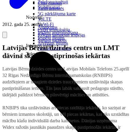
Telefonu turētaji
Citas maksas
Stabilizatori
Tarifi ārzemēs
5G pārklājuma karte
Noderīgi
VoLTE
2012. gada 25. aprīlis
VoWi-Fi
Atpirkums
eSIM tehnoloģija
Iekārtu apdrošināšana
Rēķina samaksas iespējas
Iespēju līgums
Sarunu saraksts
Atvērtais līgums
Internets mājai
Latvijas Bērnu dzirdes centrs un LMT
Nomaksas līgums
Televizori
dāvina skaņu pastiprinošas iekārtas
Latvijas Bērnu dzirdes centrs un Latvijas Mobilais Telefons 25.aprīlī
32 Rīgas Nedzirdīgo Bērnu internātpamatskolas (RNBIPS)
audzēkņiem ar smagiem dzirdes traucējumiem uzdāvināja skaņas
pastiprināšanas ierīces. Tās ļaus labāk saklausīt pedagogu stāstīto,
tādējādi palīdzot bērniem pilnvērtīgi mācīties un attīstīties.
RNBIPS tika uzdāvinātas arī piecas raidītāja iekārtas, ko saziņai ar
bērniem izmantos skolotāji, un vēl piecas iekārtas, kas tiks uzstādītas
mācību klašu individuālā darba kabinetos. Dānijas uzņēmuma
Widex ražotās jaunākās paaudzes skaņu pastiprinošās iekārtas ir