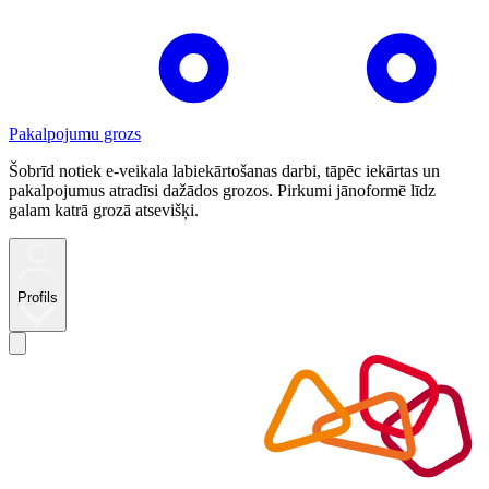
Pakalpojumu grozs
Šobrīd notiek e-veikala labiekārtošanas darbi, tāpēc iekārtas un
pakalpojumus atradīsi dažādos grozos. Pirkumi jānoformē līdz
galam katrā grozā atsevišķi.
Profils