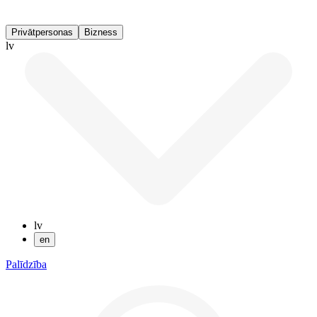
Privātpersonas
Bizness
lv
lv
en
Palīdzība