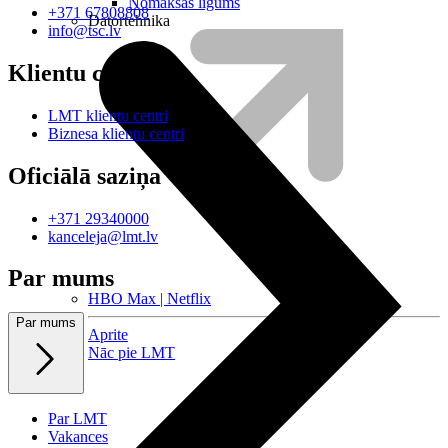
Nomaksas līgums
+371 67808808
Datortehnika
info@tsc.lv
Klientu centri
LMT klientu centri
Biznesa klientu centri
Oficiālā saziņa
+371 29340000
kanceleja@lmt.lv
Par mums
HBO Max | Netflix
Par mums
Aprite
Nāc pie LMT
Par LMT
Vakances