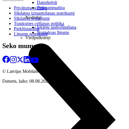
Datorkrēsli
Programmatūra
Privātuma politika
Sīkdatņu izmantošanas noteikumi
Noderīgi
Sīkdatņu iestatījumi
Trauksmes celšanas politika
Iekārtu apdrošināšana
Piekļūstamība
Nomaksas līgums
Līgumu noteikumi
Viedpulksteņi
Seko mums
© Latvijas Mobilais Telefons
2026
Datums, laiks: 08.08.2026 11:09