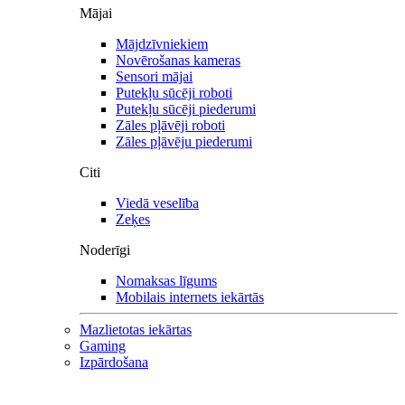
Mājai
Mājdzīvniekiem
Novērošanas kameras
Sensori mājai
Putekļu sūcēji roboti
Putekļu sūcēji piederumi
Zāles pļāvēji roboti
Zāles pļāvēju piederumi
Citi
Viedā veselība
Zeķes
Noderīgi
Nomaksas līgums
Mobilais internets iekārtās
Mazlietotas iekārtas
Gaming
Izpārdošana