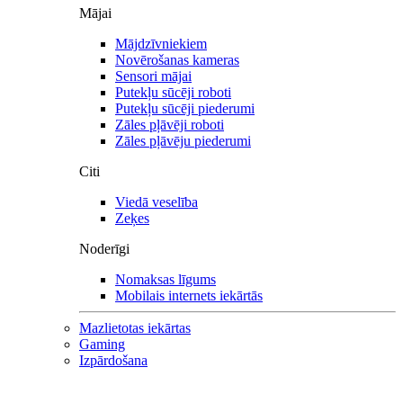
Mājai
Mājdzīvniekiem
Novērošanas kameras
Sensori mājai
Putekļu sūcēji roboti
Putekļu sūcēji piederumi
Zāles pļāvēji roboti
Zāles pļāvēju piederumi
Citi
Viedā veselība
Zeķes
Noderīgi
Nomaksas līgums
Mobilais internets iekārtās
Mazlietotas iekārtas
Gaming
Izpārdošana