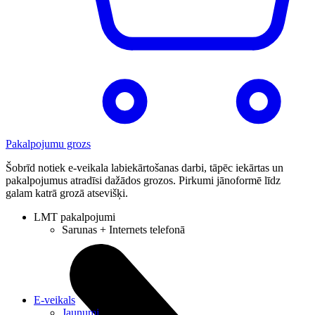
Pakalpojumu grozs
Šobrīd notiek e-veikala labiekārtošanas darbi, tāpēc iekārtas un
pakalpojumus atradīsi dažādos grozos. Pirkumi jānoformē līdz
galam katrā grozā atsevišķi.
LMT pakalpojumi
Sarunas + Internets telefonā
E-veikals
Jaunumi