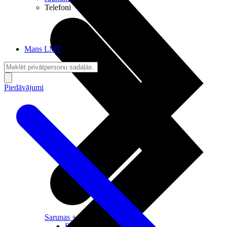
Telefoni
Mans LMT
Piedāvājumi
Sarunas + Internets
Brīvība + Neatkarība