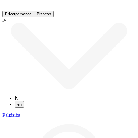
Privātpersonas
Bizness
lv
lv
en
Palīdzība