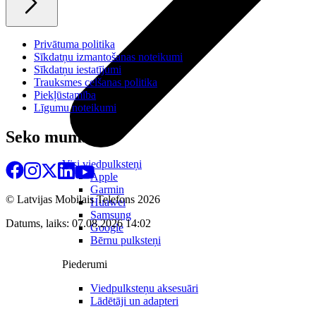
Privātuma politika
Sīkdatņu izmantošanas noteikumi
Sīkdatņu iestatījumi
Trauksmes celšanas politika
Piekļūstamība
Līgumu noteikumi
Seko mums
Visi viedpulksteņi
Apple
Garmin
© Latvijas Mobilais Telefons
2026
Huawei
Samsung
Datums, laiks: 07.08.2026 14:02
Google
Bērnu pulksteņi
Piederumi
Viedpulksteņu aksesuāri
Lādētāji un adapteri