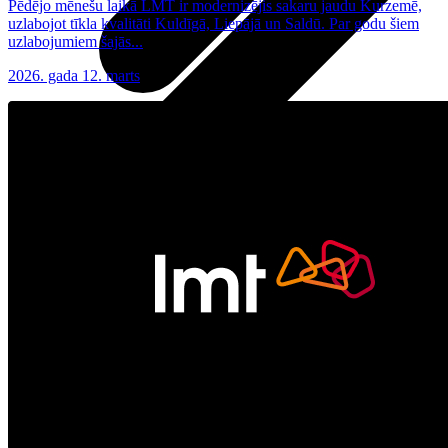
Pēdējo mēnešu laikā LMT ir modernizējis sakaru jaudu Kurzemē,
uzlabojot tīkla kvalitāti Kuldīgā, Liepājā un Saldū. Par godu šiem
uzlabojumiem šajās...
2026. gada 12. marts
Visas planšetes
Samsung
Apple
Lenovo
Xiaomi
ONYX
Piederumi
Citi pakalpojumi
Vāki un ietvari
Irbuļi
Sensors Elpo
Klaviatūras un peles
Interneta sargs
Lādētāji un adapteri
VoWi-Fi
Noderīgi
Viedtelevīzija
Atpirkums
Iekārtu apdrošināšana
Atvērtais līgums