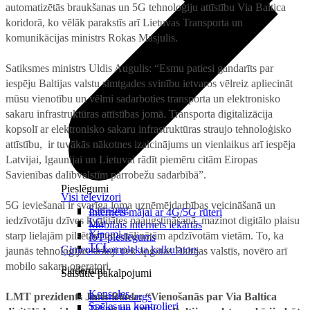
automatizētās braukšanas un 5G tehnoloģiju attīstību Via Baltica
koridorā, ko vēlāk parakstīs arī Lietuvas Transporta un
komunikācijas ministrs Rokas Masjulis.
Satiksmes ministrs Uldis Augulis: “Esmu patiesi gandarīts par
iespēju Baltijas valstu simtgades svinību ietvaros vēlreiz apliecināt
mūsu vienotību un vēlmi sadarboties transporta un elektronisko
sakaru infrastruktūras attīstības jomā. Transporta digitalizācija
kopsolī ar elektronisko sakaru infrastruktūras straujo tehnoloģisko
attīstību, ir tuvākās nākotnes izaicinājums un vienlaikus arī iespēja
Latvijai, Igaunijai un Lietuvai rādīt piemēru citām Eiropas
Savienības dalībvalstīm pārrobežu sadarbībā”.
Pieslēgumi
Visi televizori
5G ieviešanai ir svarīga loma uzņēmējdarbības veicināšanā un
Samsung
Internets mājai ar 4G/5G rūteri
iedzīvotāju dzīves kvalitātes paaugstināšanā, mazinot digitālo plaisu
LG
Mobilais internets iekārtās
Xiaomi
starp lielajām pilsētām un attālinātām apdzīvotām vietām. To, ka
IoT pieslēgums
TCL
Ģimenes komplekta kalkulators
jaunās tehnoloģijas strauji tiek apgūtas Baltijas valstīs, novēro arī
mobilo sakaru operatori.
Piederumi
Saistītie pakalpojumi
Konsoles
LMT prezidents Juris Binde: “Vienošanās par Via Baltica
Interneta sargs
Spēles un kontrolieri
Tehniskie darbi