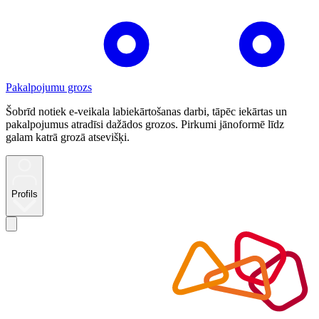
Pakalpojumu grozs
Šobrīd notiek e-veikala labiekārtošanas darbi, tāpēc iekārtas un
pakalpojumus atradīsi dažādos grozos. Pirkumi jānoformē līdz
galam katrā grozā atsevišķi.
Profils