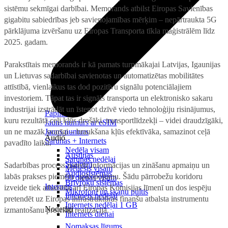
sistēmu sekmīgai darbībai. Memorands atbilst Eiropas Savienības
gigabitu sabiedrības jeb savienojamības mērķim – nepārtraukta 5G
pārklājuma izvēršanu uz Eiropas Transporta tīkla maģistrālēm līdz
2025. gadam.
Parakstītais memorands ir kā pamats turpmākajai Latvijas, Igaunijas
un Lietuvas sadarbībai savienotas un automatizētas mobilitātes
attīstībā, vienlaikus tas dod pozitīvu signālu potenciālajiem
investoriem. Tāpat tas ir signāls transporta un elektronisko sakaru
industrijai izstrādāt un īstenot dzīvē viedo tehnoloģiju risinājumus,
Papildināt
kuru rezultātā ceļi kļūs drošāki, transportlīdzekļi – videi draudzīgāki,
Jauns numurs ar eSIM
un ne mazāk svarīgi – braukšana kļūs efektīvāka, samazinot ceļā
Jauns numurs
Audio
Sarunas + Internets
pavadīto laiku.
Nedēļa visam
Austiņas
Sarunas nedēļai
Skaļruņi
Sadarbības process paredz informācijas un zināšanu apmaiņu un
Mēnesis visam
Audiosistēmas
labās prakses piemēru apkopojumu. Šādu pārrobežu koridoru
90 dienas visam
Brīvroku sistēmas
Internets
izveide tiek atbalstīta arī Eiropas Komisijas līmenī un dos iespēju
Mikrofoni un skaņu pultis
Internets nedēļai
pretendēt uz Eiropas infrastruktūras finanšu atbalsta instrumentu
Internets nedēļai 1 GB
Noderīgi
izmantošanu projektu realizācijā.
Internets dienai
Nomaksas līgums