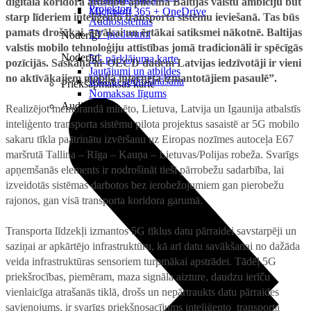
digitālā koridora attīstību apliecina Baltijas valstu ambīciju būt
Projektori
Microsoft 365 + OneDrive
starp līderiem inteliģento transporta sistēmu ieviešanā. Tas būs
Audiosistēmas
pamats drošākai, ātrākai un ērtākai satiksmei nākotnē. Baltijas
TV piederumi
Noderīgi
valstis mobilo tehnoloģiju attīstības jomā tradicionāli ir spēcīgās
Noderīgi
5G pārklājuma karte
pozīcijās. Saskaņā ar OECD datiem Latvijas iedzīvotāji ir vieni
Jautājumi un atbildes
no aktīvākajiem mobilā interneta izmantotājiem pasaulē”.
Iekārtu apdrošināšana
Priekšapmaksas karte
Nomaksas līgums
Audio
Realizējot memorandā minēto, Lietuva, Latvija un Igaunija atbalstīs
inteliģento transporta sistēmu pilota projektus sasaistē ar 5G mobilo
sakaru tīkla paātrinātu izvēršanu uz Eiropas nozīmes autoceļa E67
maršrutā Tallina – Rīga – Kauņa – Lietuvas/Polijas robeža. Svarīgs
apņemšanās elements ir nodrošināt tieši pārrobežu sadarbība, lai
izveidotās sistēmas darbotos bez ierobežojumiem gan pierobežu
rajonos, gan visā transporta koridora garumā.
Transporta līdzekļi izmantos 5G tīklus datu pārraidei savstarpēji un
saziņai ar apkārtējo infrastruktūru, kā arī datu savākšanai no dažāda
veida infrastruktūras sensoriem turpmākai apstrādei. Tādēļ 5G
priekšrocības, piemēram, maza signāla aizture, daudzu ierīču
vienlaicīga atrašanās tiklā, drošs un nepārtraukts datu pārraides
savienojums, ir svarīgs priekšnosacījums inteliģento transporta