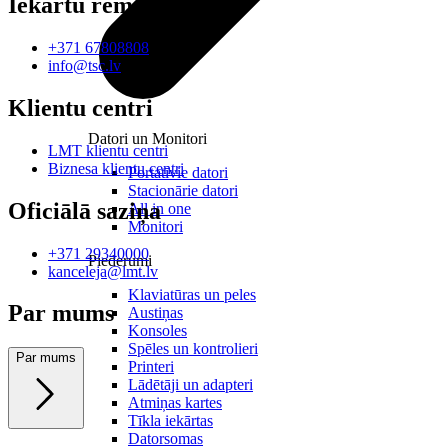
Iekārtu remonts
+371 67808808
info@tsc.lv
Klientu centri
Datori un Monitori
LMT klientu centri
Biznesa klientu centri
Portatīvie datori
Stacionārie datori
Oficiālā saziņa
All in one
Monitori
+371 29340000
Piederumi
kanceleja@lmt.lv
Klaviatūras un peles
Par mums
Austiņas
Konsoles
Spēles un kontrolieri
Par mums
Printeri
Lādētāji un adapteri
Atmiņas kartes
Tīkla iekārtas
Datorsomas