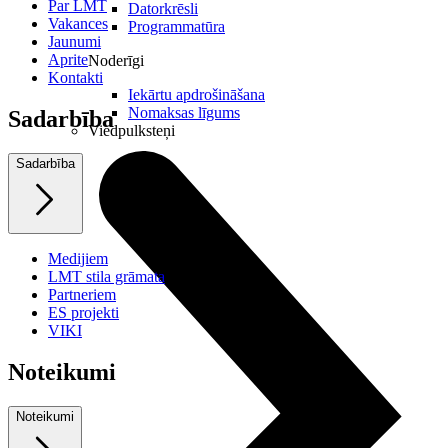
Par LMT
Datorkrēsli
Vakances
Programmatūra
Jaunumi
Aprite
Noderīgi
Kontakti
Iekārtu apdrošināšana
Nomaksas līgums
Sadarbība
Viedpulksteņi
Sadarbība
Medijiem
LMT stila grāmata
Partneriem
ES projekti
VIKI
Noteikumi
Noteikumi