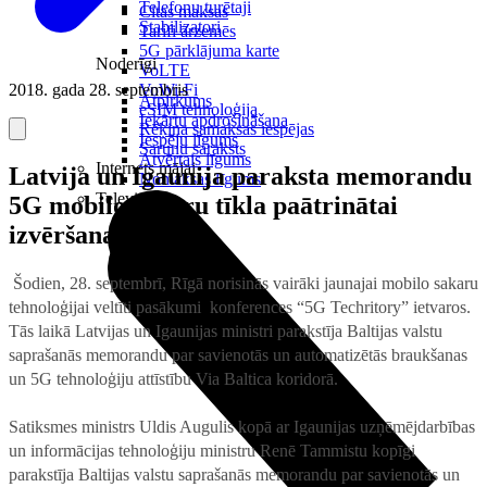
Telefonu turētaji
Citas maksas
Stabilizatori
Tarifi ārzemēs
5G pārklājuma karte
Noderīgi
VoLTE
2018. gada 28. septembris
VoWi-Fi
Atpirkums
eSIM tehnoloģija
Iekārtu apdrošināšana
Rēķina samaksas iespējas
Iespēju līgums
Sarunu saraksts
Atvērtais līgums
Internets mājai
Latvija un Igaunija paraksta memorandu
Nomaksas līgums
Televizori
5G mobilo sakaru tīkla paātrinātai
izvēršanai
Šodien, 28. septembrī, Rīgā norisinās vairāki jaunajai mobilo sakaru
tehnoloģijai veltīti pasākumi konferences “5G Techritory” ietvaros.
Tās laikā Latvijas un Igaunijas ministri parakstīja Baltijas valstu
saprašanās memorandu par savienotās un automatizētās braukšanas
un 5G tehnoloģiju attīstību Via Baltica koridorā.
Satiksmes ministrs Uldis Augulis kopā ar Igaunijas uzņēmējdarbības
un informācijas tehnoloģiju ministru Renē Tammistu kopīgi
parakstīja Baltijas valstu saprašanās memorandu par savienotās un