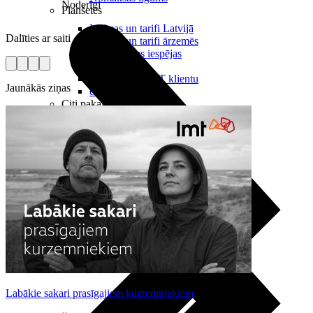
Noderīgi
Planšetes
Maksas un tarifi Latvijā
Dalīties ar saiti
Maksas un tarifi ārzemēs
LMT Kartes iespējas
Kur nopirkt
Kā kļūt par LMT klientu
Jaunākās ziņas
eSIM tehnoloģija
Citi pakalpojumi
Labākie sakari prasīgajiem kurzemniekiem