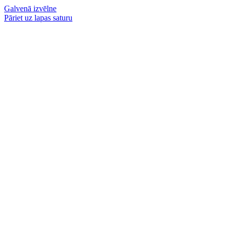
Galvenā izvēlne
Pāriet uz lapas saturu