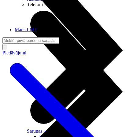
Telefoni
Mans LMT
Piedāvājumi
Sarunas + Internets
Brīvība + Neatkarība