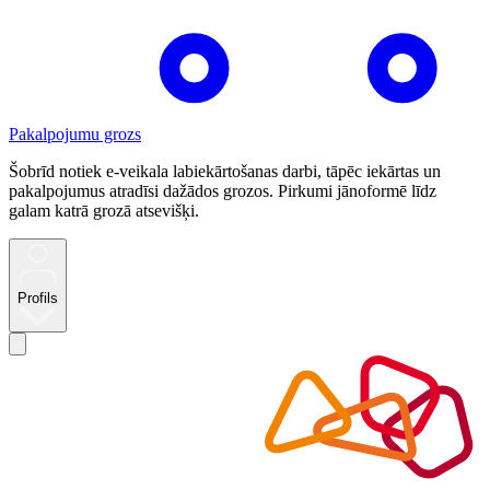
Pakalpojumu grozs
Šobrīd notiek e-veikala labiekārtošanas darbi, tāpēc iekārtas un
pakalpojumus atradīsi dažādos grozos. Pirkumi jānoformē līdz
galam katrā grozā atsevišķi.
Profils