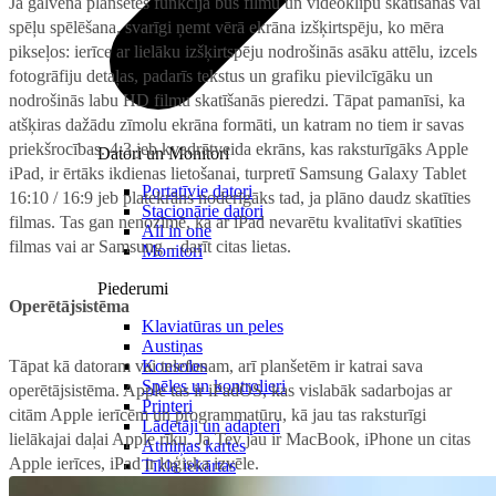
Ja galvenā planšetes funkcija būs filmu un videoklipu skatīšanās vai
spēļu spēlēšana, svarīgi ņemt vērā ekrāna izšķirtspēju, ko mēra
pikseļos: ierīce ar lielāku izšķirtspēju nodrošinās asāku attēlu, izcels
fotogrāfiju detaļas, padarīs tekstus un grafiku pievilcīgāku un
nodrošinās labu HD filmu skatīšanās pieredzi. Tāpat pamanīsi, ka
atšķiras dažādu zīmolu ekrāna formāti, un katram no tiem ir savas
priekšrocības. 4:3 jeb kvadrātveida ekrāns, kas raksturīgāks Apple
Datori un Monitori
iPad, ir ērtāks ikdienas lietošanai, turpretī Samsung Galaxy Tablet
Portatīvie datori
16:10 / 16:9 jeb platekrāns noderīgāks tad, ja plāno daudz skatīties
Stacionārie datori
filmas. Tas gan nenozīmē, ka ar iPad nevarētu kvalitatīvi skatīties
All in one
filmas vai ar Samsung – darīt citas lietas.
Monitori
Piederumi
Operētājsistēma
Klaviatūras un peles
Austiņas
Tāpat kā datoram vai telefonam, arī planšetēm ir katrai sava
Konsoles
Spēles un kontrolieri
operētājsistēma. Apple tas ir iPadOS, kas vislabāk sadarbojas ar
Printeri
citām Apple ierīcēm un programmatūru, kā jau tas raksturīgi
Lādētāji un adapteri
lielākajai daļai Apple rīku. Ja Tev jau ir MacBook, iPhone un citas
Atmiņas kartes
Apple ierīces, iPad ir loģiska izvēle.
Tīkla iekārtas
Datorsomas