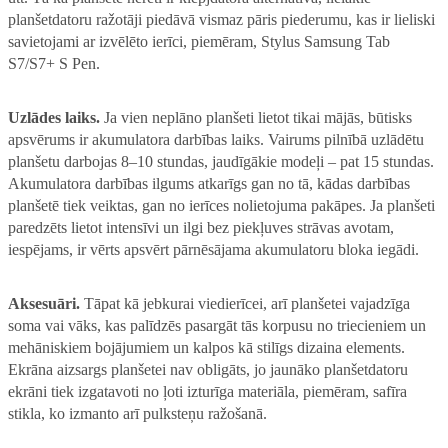
planšetdatoru ražotāji piedāvā vismaz pāris piederumu, kas ir lieliski
savietojami ar izvēlēto ierīci, piemēram, Stylus Samsung Tab
S7/S7+ S Pen.
Uzlādes laiks.
Ja vien neplāno planšeti lietot tikai mājās, būtisks
apsvērums ir akumulatora darbības laiks. Vairums pilnībā uzlādētu
planšetu darbojas 8–10 stundas, jaudīgākie modeļi – pat 15 stundas.
Akumulatora darbības ilgums atkarīgs gan no tā, kādas darbības
planšetē tiek veiktas, gan no ierīces nolietojuma pakāpes. Ja planšeti
paredzēts lietot intensīvi un ilgi bez piekļuves strāvas avotam,
iespējams, ir vērts apsvērt pārnēsājama akumulatoru bloka iegādi.
Aksesuāri.
Tāpat kā jebkurai viedierīcei, arī planšetei vajadzīga
soma vai vāks, kas palīdzēs pasargāt tās korpusu no triecieniem un
mehāniskiem bojājumiem un kalpos kā stilīgs dizaina elements.
Ekrāna aizsargs planšetei nav obligāts, jo jaunāko planšetdatoru
ekrāni tiek izgatavoti no ļoti izturīga materiāla, piemēram, safīra
stikla, ko izmanto arī pulksteņu ražošanā.