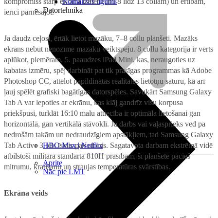
kompromiss starp ekrāna izmēru (no 8 līdz 13 collām) un ērtībām,
Nomaksas līgums
Datortehnika
ierīci pārnēsājot.
Ja daudz ceļosi, ērtāk lietot mazāku, 7–8 collu planšeti. Mazāks
ekrāns nebūt nenozīmē mazāku veiktspēju. 8 collu kategorijā ir vērts
aplūkot, piemēram, 5. paaudzes iPad Mini, kas, neraugoties uz
kabatas izmēru, spēj darbināt pat tik prasīgas programmas kā Adobe
Photoshop CC, attēlot papildinātās realitātes lietotņu saturu, kā arī
ļauj spēlēt grafiski bagātīgas datorspēles. Savukārt Samsung Galaxy
Tab A var lepoties ar ekrānu, kas klāj gandrīz visu korpusa
priekšpusi, turklāt 16:10 malu attiecība ir optimāla lietošanai gan
horizontālā, gan vertikālā stāvoklī. Ja darbs vai vaļasprieks ved pa
nedrošām takām un nedraudzīgiem apstākļiem, tad Samsung Galaxy
Tab Active 3 būs īstais pavadonis. Sagatavota darbam ekstrēmā vidē
HBO Max | Netflix
atbilstoši militārā standarta 810H prasībām, šī planšete pacieš
Aprite
mitrumu, kratīšanu un straujas temperatūras svārstības.
Nāc pie LMT
Ekrāna veids