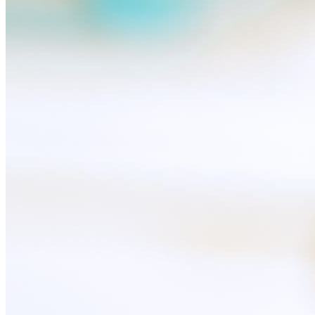
Noderīgi
Iekārtu apdrošināšana
Nomaksas līgums
Multi-SIM
Pieslēgums pulkstenī bērnam
Viedierīces