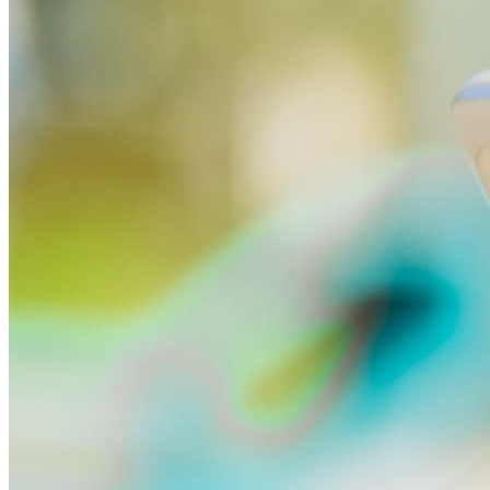
Visi viedpulksteņi
Apple
Garmin
Huawei
Samsung
Google
Bērnu pulksteņi
Piederumi
Viedpulksteņu aksesuāri
Lādētāji un adapteri