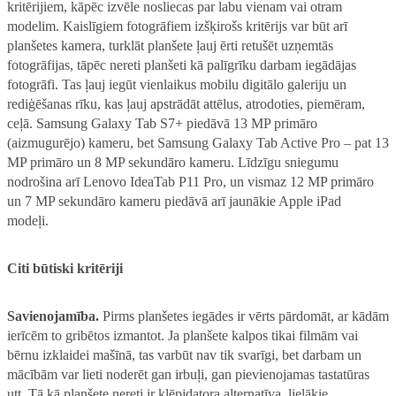
kritērijiem, kāpēc izvēle nosliecas par labu vienam vai otram
modelim. Kaislīgiem fotogrāfiem izšķirošs kritērijs var būt arī
planšetes kamera, turklāt planšete ļauj ērti retušēt uzņemtās
fotogrāfijas, tāpēc nereti planšeti kā palīgrīku darbam iegādājas
fotogrāfi. Tas ļauj iegūt vienlaikus mobilu digitālo galeriju un
rediģēšanas rīku, kas ļauj apstrādāt attēlus, atrodoties, piemēram,
ceļā. Samsung Galaxy Tab S7+ piedāvā 13 MP primāro
(aizmugurējo) kameru, bet Samsung Galaxy Tab Active Pro – pat 13
MP primāro un 8 MP sekundāro kameru. Līdzīgu sniegumu
nodrošina arī Lenovo IdeaTab P11 Pro, un vismaz 12 MP primāro
un 7 MP sekundāro kameru piedāvā arī jaunākie Apple iPad
modeļi.
Citi būtiski kritēriji
Savienojamība.
Pirms planšetes iegādes ir vērts pārdomāt, ar kādām
ierīcēm to gribētos izmantot. Ja planšete kalpos tikai filmām vai
bērnu izklaidei mašīnā, tas varbūt nav tik svarīgi, bet darbam un
mācībām var lieti noderēt gan irbuļi, gan pievienojamas tastatūras
utt. Tā kā planšete nereti ir klēpjdatora alternatīva, lielākie