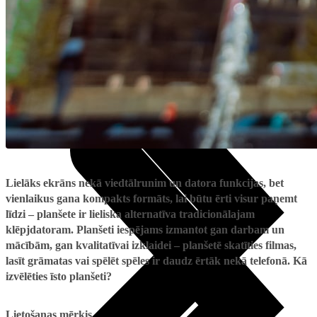
Noderīgi
Planšetes
Maksas un tarifi Latvijā
Maksas un tarifi ārzemēs
LMT Kartes iespējas
Kur nopirkt
Kā kļūt par LMT klientu
eSIM tehnoloģija
Citi pakalpojumi
Lielāks ekrāns nekā viedtālrunim un datora funkcijas, bet
vienlaikus gana kompakts formāts, lai būtu ērti visur paņemt
līdzi – planšete ir lieliska alternatīva tradicionālajam
klēpjdatoram. Planšeti iespējams izmantot gan darbam un
mācībām, gan kvalitatīvai izklaidei – planšetē skatīties filmas,
lasīt grāmatas vai spēlēt spēles ir daudz ērtāk nekā telefonā. Kā
izvēlēties īsto planšeti?
Lietošanas mērķis