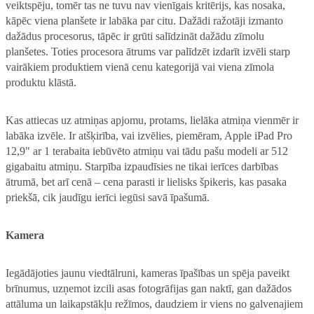
veiktspēju, tomēr tas ne tuvu nav vienīgais kritērijs, kas nosaka,
kāpēc viena planšete ir labāka par citu. Dažādi ražotāji izmanto
dažādus procesorus, tāpēc ir grūti salīdzināt dažādu zīmolu
planšetes. Toties procesora ātrums var palīdzēt izdarīt izvēli starp
vairākiem produktiem vienā cenu kategorijā vai viena zīmola
produktu klāstā.
Kas attiecas uz atmiņas apjomu, protams, lielāka atmiņa vienmēr ir
labāka izvēle. Ir atšķirība, vai izvēlies, piemēram, Apple iPad Pro
12,9" ar 1 terabaita iebūvēto atmiņu vai tādu pašu modeli ar 512
gigabaitu atmiņu. Starpība izpaudīsies ne tikai ierīces darbības
ātrumā, bet arī cenā – cena parasti ir lielisks špikeris, kas pasaka
priekšā, cik jaudīgu ierīci iegūsi savā īpašumā.
Kamera
Iegādājoties jaunu viedtālruni, kameras īpašības un spēja paveikt
brīnumus, uzņemot izcili asas fotogrāfijas gan naktī, gan dažādos
attāluma un laikapstākļu režīmos, daudziem ir viens no galvenajiem