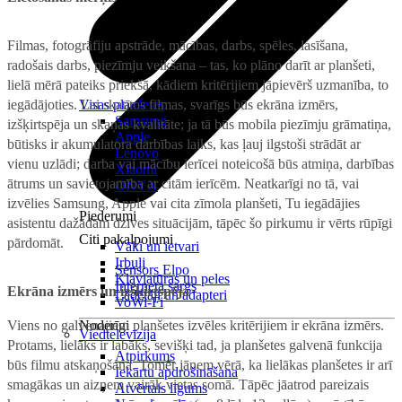
Filmas, fotogrāfiju apstrāde, mācības, darbs, spēles, lasīšana,
radošais darbs, piezīmju veikšana – tas, ko plāno darīt ar planšeti,
lielā mērā pateiks priekšā, kādiem kritērijiem jāpievērš uzmanība, to
iegādājoties. Lai skatītos filmas, svarīgs būs ekrāna izmērs,
Visas planšetes
Samsung
izšķirtspēja un skaņas kvalitāte; ja tā būs mobila piezīmju grāmatiņa,
Apple
būtisks ir akumulatora darbības laiks, kas ļauj ilgstoši strādāt ar
Lenovo
vienu uzlādi; darba vai mācību ierīcei noteicošā būs atmiņa, darbības
Xiaomi
ātrums un savietojamība ar citām ierīcēm. Neatkarīgi no tā, vai
ONYX
izvēlies Samsung, Apple vai cita zīmola planšeti, Tu iegādājies
Piederumi
asistentu dažādām dzīves situācijām, tāpēc šo pirkumu ir vērts rūpīgi
Citi pakalpojumi
pārdomāt.
Vāki un ietvari
Irbuļi
Sensors Elpo
Klaviatūras un peles
Interneta sargs
Ekrāna izmērs un izšķirtspēja
Lādētāji un adapteri
VoWi-Fi
Viens no galvenajiem planšetes izvēles kritērijiem ir ekrāna izmērs.
Noderīgi
Viedtelevīzija
Protams, lielāks ir labāks, sevišķi tad, ja planšetes galvenā funkcija
Atpirkums
būs filmu atskaņošana. Tomēr jāņem vērā, ka lielākas planšetes ir arī
Iekārtu apdrošināšana
smagākas un aizņem vairāk vietas somā. Tāpēc jāatrod pareizais
Atvērtais līgums