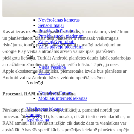
Mājai
Mājdzīvniekiem
Novērošanas kameras
Sensori mājai
Putekļu sūcēji roboti
Kas attiecas uz Android, pastāv viedoklis, ka no datoru, viedtālruņu
Putekļu sūcēji piederumi
un planšetdatoru klāsta tieši planšetes ir vismazāk veiksmīgais
Zāles pļāvēji roboti
risinājums, tomēr pēdējā laikā vērojami pamatīgi uzlabojumi un
Zāles pļāvēju piederumi
Google Play veikalā atrodams arvien vairāk īpaši planšetēm
Citi
pielāgotu lietotņu. Turklāt Android planšetes daudz labāk sadarbojas
ar dažādiem zīmoliem un plašāku ierīču klāstu. Tāpēc, ja neesi
Viedā veselība
Apple ekosistēmas dalībnieks, piemērotāka izvēle būs planšetes ar
Zeķes
Android vai uz Android bāzes veidotu operētājsistēmu.
Noderīgi
Nomaksas līgums
Procesori, RAM un iebūvētā atmiņa
Mobilais internets iekārtās
Mazlietotas iekārtas
Pārskatot planšetes tehnisko specifikāciju, pamanīsi norādi par
Gaming
procesora ātrumu (CPU), kas nosaka, cik ātri ierīce veic darbības, un
Izpārdošana
RAM atmiņu, kas savukārt izšķir, cik daudz datu tā vienlaikus var
apstrādāt. Abas šīs specifikācijas pozīcijas ietekmē planšetes kopējo