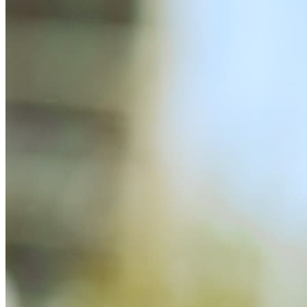
Datorkrēsli
Programmatūra
Noderīgi
Iekārtu apdrošināšana
Nomaksas līgums
Viedpulksteņi