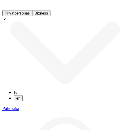
Privātpersonas
Bizness
lv
lv
en
Palīdzība