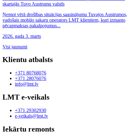
skartajās Tuvo Austrumu valstīs
Ņemot vērā drošības situācijas saasinājumu Tuvajos Austrumos,
vadošais mobilo sakaru operators LMT klientiem, kuri izmanto
pēcapmaksas pakalpojumus...
2026. gada 3. marts
Visi jaunumi
Klientu atbalsts
+371 80768076
+371 28076076
info@lmt.lv
LMT e-veikals
+371 29302930
e-veikals@lmt.lv
Iekārtu remonts