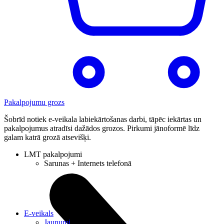
Pakalpojumu grozs
Šobrīd notiek e-veikala labiekārtošanas darbi, tāpēc iekārtas un
pakalpojumus atradīsi dažādos grozos. Pirkumi jānoformē līdz
galam katrā grozā atsevišķi.
LMT pakalpojumi
Sarunas + Internets telefonā
E-veikals
Jaunumi