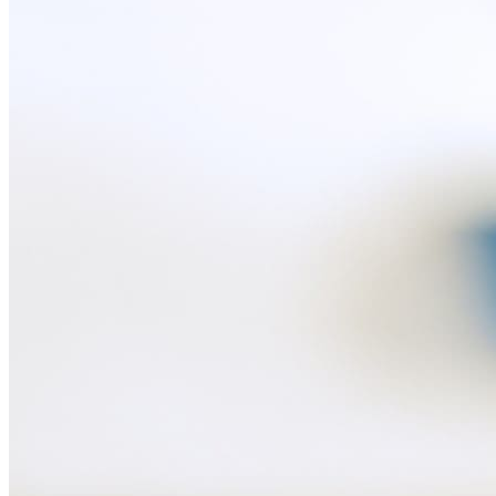
Atpūtai
Droni
Kameras
Kameru piederumi
Videoreģistratori
Elektriskie skrejriteņi
Citas viedierīces
Biznesam
Viedkase