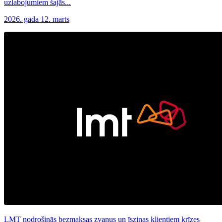
uzlabojumiem šajās...
2026. gada 12. marts
LMT nodrošinās bezmaksas zvanus un īsziņas klientiem krīzes