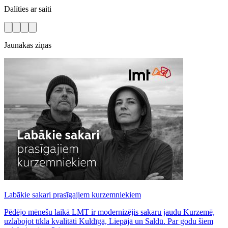
Dalīties ar saiti
Jaunākās ziņas
Labākie sakari prasīgajiem kurzemniekiem
Pēdējo mēnešu laikā LMT ir modernizējis sakaru jaudu Kurzemē,
uzlabojot tīkla kvalitāti Kuldīgā, Liepājā un Saldū. Par godu šiem