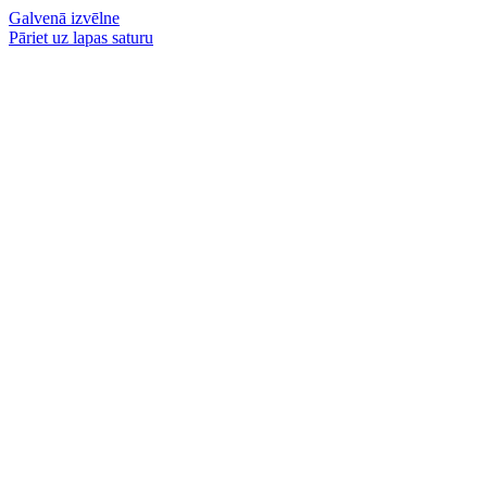
Galvenā izvēlne
Pāriet uz lapas saturu