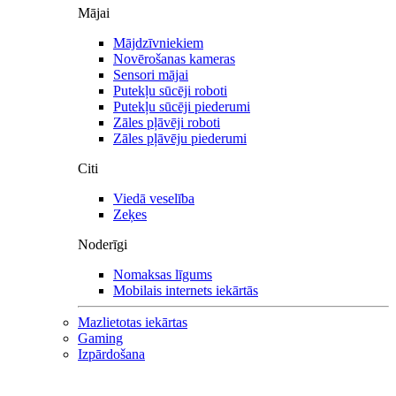
Mājai
Mājdzīvniekiem
Novērošanas kameras
Sensori mājai
Putekļu sūcēji roboti
Putekļu sūcēji piederumi
Zāles pļāvēji roboti
Zāles pļāvēju piederumi
Citi
Viedā veselība
Zeķes
Noderīgi
Nomaksas līgums
Mobilais internets iekārtās
Mazlietotas iekārtas
Gaming
Izpārdošana