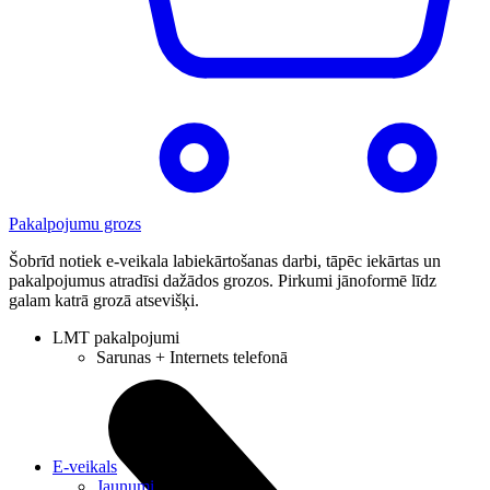
Pakalpojumu grozs
Šobrīd notiek e-veikala labiekārtošanas darbi, tāpēc iekārtas un
pakalpojumus atradīsi dažādos grozos. Pirkumi jānoformē līdz
galam katrā grozā atsevišķi.
LMT pakalpojumi
Sarunas + Internets telefonā
E-veikals
Jaunumi