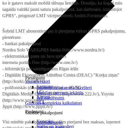
ko ir gatavs maksāt mobilā tālruņa lietotājs. Domāju, ka šogad mūs
sagaida vairāki jauni satura pakalpojumi, kas darbosies, izmantojot
GPRS", prognozē LMT viceprezidents Andris Forstmanis.
Šobrīd LMT abonentiem jau ir pieejama virkne GPRS pakalpojumu,
piemēram:
- bankas pakalpojumi
Nordea Solo WAP/GPRS banka (http://www.nordea.lv/)
- elektroniskais pasts un Java spēles
interneta portāls One (http://www.one.lv/)
- informācija par sastrēgumiem Rīgas ielās
- Digitālās Ekonomikas Attīstības Centra (DEAC) "Korķu ziņas"
Pieslēgumi
(http://korki.oto-info.lv)
Visi televizori
Samsung
- polifoniskās (daudzbalsu) tālruņu melodijas
Internets mājai ar 4G/5G rūteri
LG
Mobilais internets iekārtās
Digitālais Mediju Centrs (DMC) (http://www.222.lv/), Yoyota
Xiaomi
IoT pieslēgums
(http://www.yoyota.lv)
TCL
Ģimenes komplekta kalkulators
Jippii (http://www.jippii.lv/)
Piederumi
Saistītie pakalpojumi
Konsoles
Visi minētie pakalpojumi pagaidām pieejami bez maksas, izņemot
Interneta sargs
Spēles un kontrolieri
Tehniskie darbi