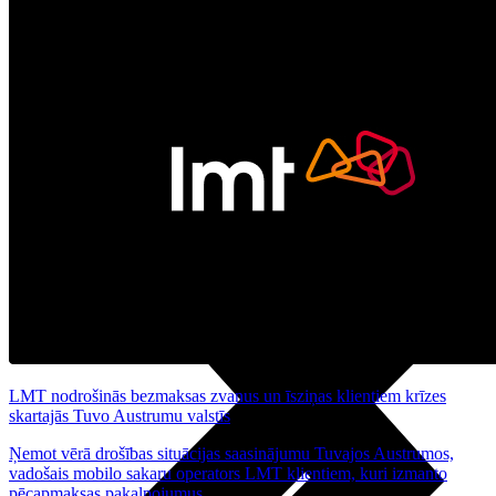
Noderīgi
Planšetes
Maksas un tarifi Latvijā
Maksas un tarifi ārzemēs
LMT Kartes iespējas
Kur nopirkt
Kā kļūt par LMT klientu
eSIM tehnoloģija
Citi pakalpojumi
LMT nodrošinās bezmaksas zvanus un īsziņas klientiem krīzes
skartajās Tuvo Austrumu valstīs
Ņemot vērā drošības situācijas saasinājumu Tuvajos Austrumos,
vadošais mobilo sakaru operators LMT klientiem, kuri izmanto
pēcapmaksas pakalpojumus...