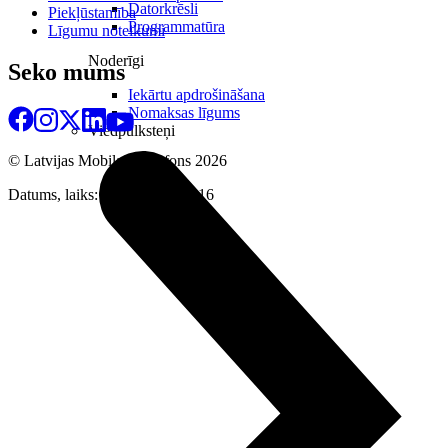
Datorkrēsli
Piekļūstamība
Programmatūra
Līgumu noteikumi
Noderīgi
Seko mums
Iekārtu apdrošināšana
Nomaksas līgums
Viedpulksteņi
© Latvijas Mobilais Telefons
2026
Datums, laiks: 09.08.2026 09:16