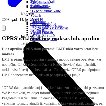
Telefonu turētaji
Citas maksas
Stabilizatori
Tarifi ārzemēs
5G pārklājuma karte
Noderīgi
VoLTE
2003. gada 14. janvāris
VoWi-Fi
Atpirkums
eSIM tehnoloģija
Iekārtu apdrošināšana
Rēķina samaksas iespējas
Iespēju līgums
Sarunu saraksts
Atvērtais līgums
Internets mājai
GPRS var lietot bez maksas līdz aprīlim
Nomaksas līgums
Televizori
Līdz aprīlim GPRS datu pārraidi LMT tīklā varēs lietot bez
maksas.
LMT ir pirmais un joprojām vienīgais mobilo sakaru operators, kas
nodrošina GPRS (General Packet Radio Service) datu pārraidi,
turklāt visā Latvijā un bez maksas. Pirmo reizi GPRS pakalpojumi
LMT abonentiem tika piedāvāti pagājušā gada jūnijā.
"GPRS datu pārraide ļauj jaunā kvalitātē izmantot jau labi pazīstamo
WAP protokolu, veidojot informatīvus un izklaides pakalpojumus.
Pagaidām tā ir vēl jauna un daudzsološa tirgus niša, kurā savu
veiksmes formulu atradīs tā kompānija, kas visprecīzāk uzminēs, par