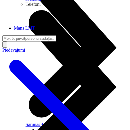
Telefoni
Mans LMT
Piedāvājumi
Sarunas + Internets
Brīvība + Neatkarība