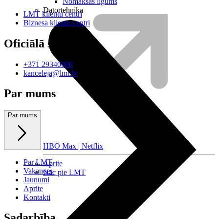
Nomaksas līgums
Datortehnika
LMT klientu centri
Biznesa klientu centri
Oficiālā saziņa
+371 29340000
kanceleja@lmt.lv
Par mums
Par mums
HBO Max | Netflix
Par LMT
Aprite
Vakances
Nāc pie LMT
Jaunumi
Aprite
Kontakti
Sadarbība