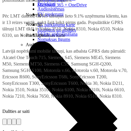
polifoniskās melodijas un Java spēles.
Projektori
Microsoft 365 + OneDrive
Audiosistēmas
TV piederumi
Noderīgi
Pēc LMT datiem, GPRS tālruņus lieto 9.1% uzņēmuma klientu, kas
ir 13 reizes vairāk, nekā šajā laikā pirms gada. Populārākie GPRS
Noderīgi
5G pārklājuma karte
tālruņi LMT tīklā ir Nokia 3510, Nokia 8310, Nokia 6510, Nokia
Jautājumi un atbildes
Iekārtu apdrošināšana
6310, un Nokia 6310i.
Priekšapmaksas karte
Nomaksas līgums
Audio
Latvijā nopērkami mobilie tālruņi, kas atbalsta GPRS datu pārraidi:
Alcatel One Touch 715, Siemens S45, Siemens ME45, Siemens
M50, Siemens MT50, Siemens C55, Samsung SGH-Q200,
Samsung SGH-S100, Motorola v.66, Motorola v.60, Motorola v.70,
Ericsson R600, SonyEricsson T68i, SonyEricsson T200,
SonyEricsson T300, SonyEricsson T600, Nokia 30, Nokia D211,
Nokia 3510, Nokia 3510i, Nokia 6100, Nokia 6310i, Nokia 6610,
Nokia 7210, Nokia 7650, Nokia 8910, Nokia 6510, Nokia 8310.
Dalīties ar saiti