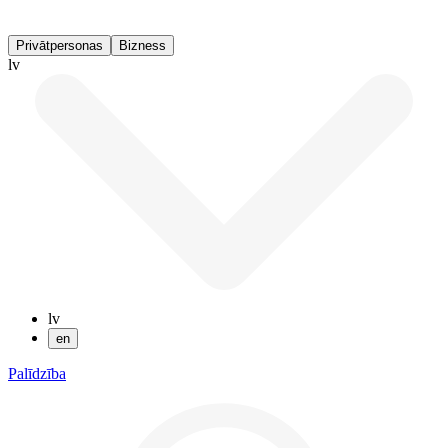
Privātpersonas
Bizness
lv
lv
en
Palīdzība