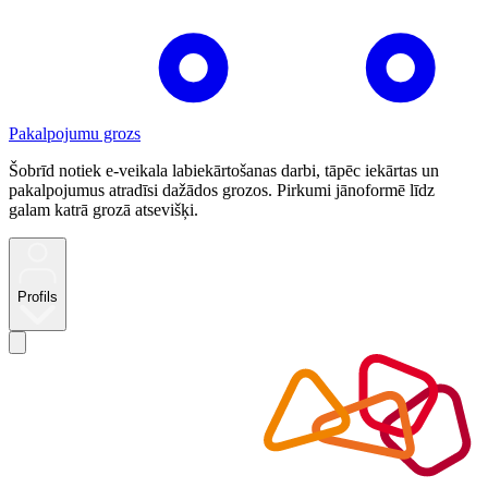
Pakalpojumu grozs
Šobrīd notiek e-veikala labiekārtošanas darbi, tāpēc iekārtas un
pakalpojumus atradīsi dažādos grozos. Pirkumi jānoformē līdz
galam katrā grozā atsevišķi.
Profils