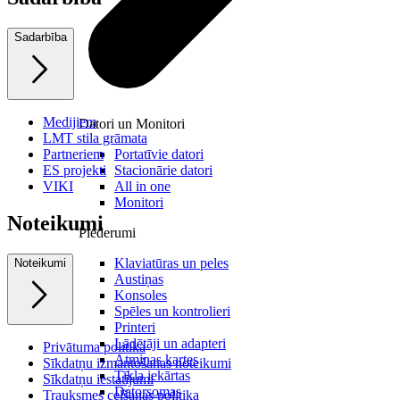
Sadarbība
Medijiem
Datori un Monitori
LMT stila grāmata
Partneriem
Portatīvie datori
ES projekti
Stacionārie datori
VIKI
All in one
Monitori
Noteikumi
Piederumi
Klaviatūras un peles
Noteikumi
Austiņas
Konsoles
Spēles un kontrolieri
Printeri
Lādētāji un adapteri
Privātuma politika
Atmiņas kartes
Sīkdatņu izmantošanas noteikumi
Tīkla iekārtas
Sīkdatņu iestatījumi
Datorsomas
Trauksmes celšanas politika