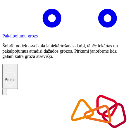
Pakalpojumu grozs
Šobrīd notiek e-veikala labiekārtošanas darbi, tāpēc iekārtas un
pakalpojumus atradīsi dažādos grozos. Pirkumi jānoformē līdz
galam katrā grozā atsevišķi.
Profils