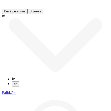
Privātpersonas
Bizness
lv
lv
en
Palīdzība