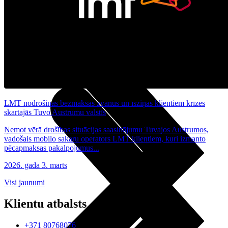
Noderīgi
Planšetes
Maksas un tarifi Latvijā
Maksas un tarifi ārzemēs
LMT Kartes iespējas
Kur nopirkt
Kā kļūt par LMT klientu
eSIM tehnoloģija
Citi pakalpojumi
LMT nodrošinās bezmaksas zvanus un īsziņas klientiem krīzes
skartajās Tuvo Austrumu valstīs
Ņemot vērā drošības situācijas saasinājumu Tuvajos Austrumos,
vadošais mobilo sakaru operators LMT klientiem, kuri izmanto
pēcapmaksas pakalpojumus...
2026. gada 3. marts
Visi jaunumi
Klientu atbalsts
+371 80768076