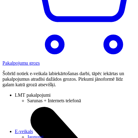
Pakalpojumu grozs
Šobrīd notiek e-veikala labiekārtošanas darbi, tāpēc iekārtas un
pakalpojumus atradīsi dažādos grozos. Pirkumi jānoformē līdz
galam katrā grozā atsevišķi.
LMT pakalpojumi
Sarunas + Internets telefonā
E-veikals
Jaunumi