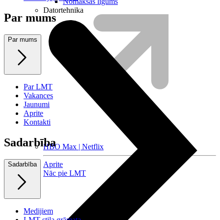
Nomaksas līgums
Datortehnika
Par mums
Par mums
Par LMT
Vakances
Jaunumi
Aprite
Kontakti
Sadarbība
HBO Max | Netflix
Aprite
Sadarbība
Nāc pie LMT
Medijiem
LMT stila grāmata