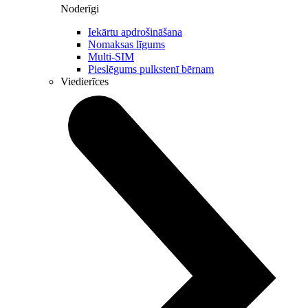
Noderīgi
Iekārtu apdrošināšana
Nomaksas līgums
Multi-SIM
Pieslēgums pulkstenī bērnam
Viedierīces