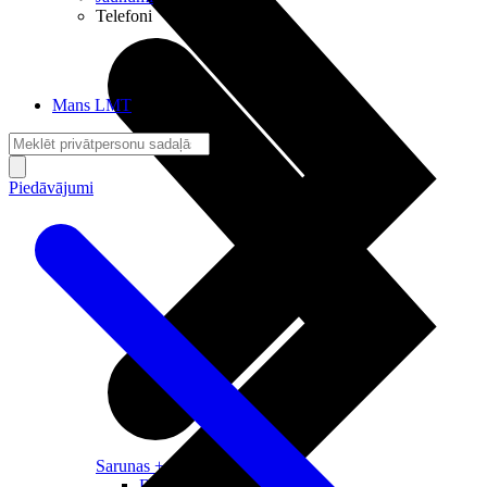
Telefoni
Mans LMT
Piedāvājumi
Sarunas + Internets
Brīvība + Neatkarība