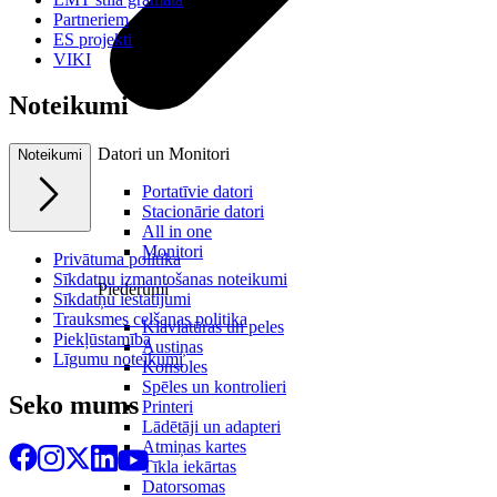
Partneriem
ES projekti
VIKI
Noteikumi
Datori un Monitori
Noteikumi
Portatīvie datori
Stacionārie datori
All in one
Monitori
Privātuma politika
Sīkdatņu izmantošanas noteikumi
Piederumi
Sīkdatņu iestatījumi
Trauksmes celšanas politika
Klaviatūras un peles
Piekļūstamība
Austiņas
Līgumu noteikumi
Konsoles
Spēles un kontrolieri
Seko mums
Printeri
Lādētāji un adapteri
Atmiņas kartes
Tīkla iekārtas
Datorsomas