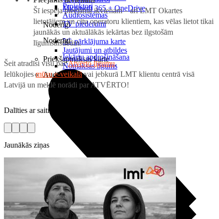
Projektori
Microsoft 365 + OneDrive
Šī iespēja pieejama ikvienam – arī LMT Okartes
Audiosistēmas
lietotājiem un citu operatoru klientiem, kas vēlas lietot tikai
TV piederumi
Noderīgi
jaunākās un aktuālākās iekārtas bez ilgstošām
Noderīgi
5G pārklājuma karte
līgumsaistībām.
Jautājumi un atbildes
Iekārtu apdrošināšana
Priekšapmaksas karte
Šeit atradīsi visu par
Atvērto līgumu
.
Nomaksas līgums
Ielūkojies
mūsu e-veikalā
vai jebkurā LMT klientu centrā visā
Audio
Latvijā un meklē norādi par ATVĒRTO!
Dalīties ar saiti
Jaunākās ziņas