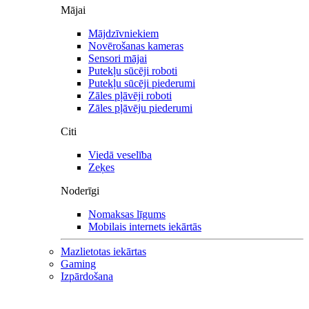
Mājai
Mājdzīvniekiem
Novērošanas kameras
Sensori mājai
Putekļu sūcēji roboti
Putekļu sūcēji piederumi
Zāles pļāvēji roboti
Zāles pļāvēju piederumi
Citi
Viedā veselība
Zeķes
Noderīgi
Nomaksas līgums
Mobilais internets iekārtās
Mazlietotas iekārtas
Gaming
Izpārdošana