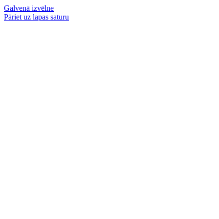
Galvenā izvēlne
Pāriet uz lapas saturu