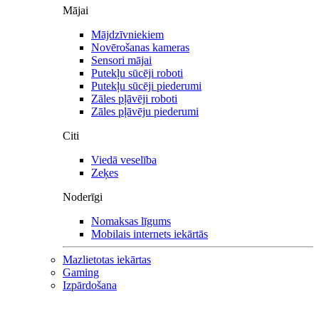
Mājai
Mājdzīvniekiem
Novērošanas kameras
Sensori mājai
Putekļu sūcēji roboti
Putekļu sūcēji piederumi
Zāles pļāvēji roboti
Zāles pļāvēju piederumi
Citi
Viedā veselība
Zeķes
Noderīgi
Nomaksas līgums
Mobilais internets iekārtās
Mazlietotas iekārtas
Gaming
Izpārdošana