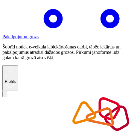
Pakalpojumu grozs
Šobrīd notiek e-veikala labiekārtošanas darbi, tāpēc iekārtas un
pakalpojumus atradīsi dažādos grozos. Pirkumi jānoformē līdz
galam katrā grozā atsevišķi.
Profils