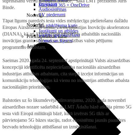
stiprināšanu vērstu produktu izstrādē," saka LMT prezidents Juris
Projektori
Microsoft 365 + OneDrive
Binde.
Audiosistēmas
TV piederumi
Noderīgi
Tāpat līgums paredzēs testa vides mērķtiecīgu pielietošanu dažādu
Noderīgi
5G pārklājuma karte
Eiropas Aizsardzības fonda, Ziemeļatlantijas Inovāciju akseleratora
Jautājumi un atbildes
(DIANA), kā arī Aizsardzības ministrijas atbalstītās nacionālās
Iekārtu apdrošināšana
Priekšapmaksas karte
inovācijas grantu sistēmas un Aizsardzības valsts pētījumu
Nomaksas līgums
Audio
programmas atbalstam.
Saeimas 2020. gada 24. septembrī apstiprinātajā Valsts aizsardzības
koncepcijā identificēta nepieciešamība nacionālās aizsardzības
industrijas attīstības atbalstam, cita starpā izceļot informācijas un
komunikāciju tehnoloģijas kā vienu no industrijas attīstības atbalsta
nacionālajām prioritātēm.
Balstoties uz šo likumdevēja pilnvarojumu, 2020. gada novembrī
aizsardzības nozare sadarbībā ar LMT Ādažu bāzē atklāja pirmo 5G
testa vidi Eiropā militārajā bāzē, kurā izvērsts 5G tīkls ar
pārvietojamo 5G bāzes staciju, radot ekosistēmu jaunās paaudzes
bezvadu tehnoloģiju attīstīšanai un izmēģināšanai.