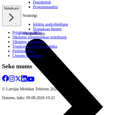
Datorkrēsli
Programmatūra
Noteikumi
Noderīgi
Iekārtu apdrošināšana
Nomaksas līgums
Privātuma politika
Viedpulksteņi
Sīkdatņu izmantošanas noteikumi
Sīkdatņu iestatījumi
Trauksmes celšanas politika
Piekļūstamība
Līgumu noteikumi
Seko mums
© Latvijas Mobilais Telefons
2026
Datums, laiks: 09.08.2026 10:22