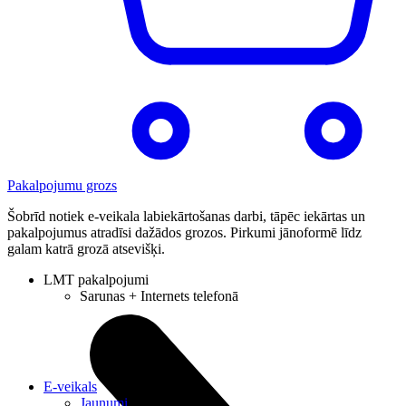
Pakalpojumu grozs
Šobrīd notiek e-veikala labiekārtošanas darbi, tāpēc iekārtas un
pakalpojumus atradīsi dažādos grozos. Pirkumi jānoformē līdz
galam katrā grozā atsevišķi.
LMT pakalpojumi
Sarunas + Internets telefonā
E-veikals
Jaunumi