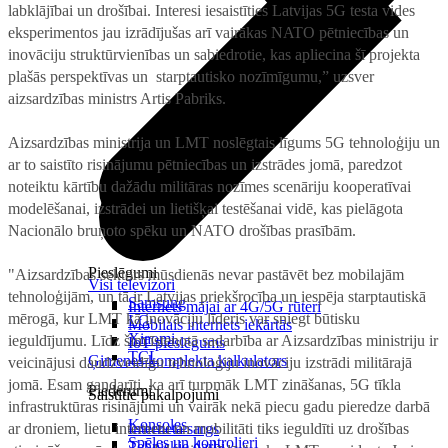
labklājībai un drošībai. Interesi iesaistīties Latvijas 5G testa vides
eksperimentos jau izrādījušas arī vairākas NATO pētniecības un
inovāciju struktūrvienības un sabiedrotie, kas apliecina šī projekta
plašās perspektīvas un starptautisko nozīmīgumu,” uzsver
aizsardzības ministrs Artis Pabriks.
Aizsardzības ministrija un LMT noslēgtais līgums 5G tehnoloģiju un
ar to saistīto risinājumu pētniecības un izstrādes jomā, paredzot
noteiktu kārtību dažādu militāras nozīmes scenāriju kooperatīvai
modelēšanai, izstrādei un lietišķai testēšanai vidē, kas pielāgota
Nacionālo bruņoto spēku un NATO drošības prasībām.
Pieslēgumi
"Aizsardzības sektors mūsdienās nevar pastāvēt bez mobilajām
Visi televizori
tehnoloģijām, un tā ir Latvijas priekšrocība un iespēja starptautiskā
Samsung
Internets mājai ar 4G/5G rūteri
mērogā, kur LMT kā inovāciju līderis var sniegt būtisku
LG
Mobilais internets iekārtās
Xiaomi
ieguldījumu. Līdz šim īstenotā sadarbība ar Aizsardzības ministriju ir
IoT pieslēgums
TCL
Ģimenes komplekta kalkulators
veicinājusi daudzveidīgu tehnoloģiju inovāciju izstrādi militārajā
jomā. Esam gandarīti, ka arī turpmāk LMT zināšanas, 5G tīkla
Piederumi
Saistītie pakalpojumi
infrastruktūras risinājumi un vairāk nekā piecu gadu pieredze darbā
Konsoles
ar droniem, lietu internetu un mobilitāti tiks ieguldīti uz drošības
Interneta sargs
Spēles un kontrolieri
Tehniskie darbi