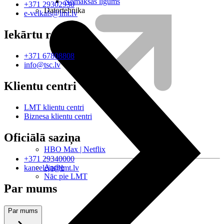
Nomaksas līgums
+371 29302930
Datortehnika
e-veikals@lmt.lv
Iekārtu remonts
+371 67808808
info@tsc.lv
Klientu centri
LMT klientu centri
Biznesa klientu centri
Oficiālā saziņa
HBO Max | Netflix
+371 29340000
Aprite
kanceleja@lmt.lv
Nāc pie LMT
Par mums
Par mums