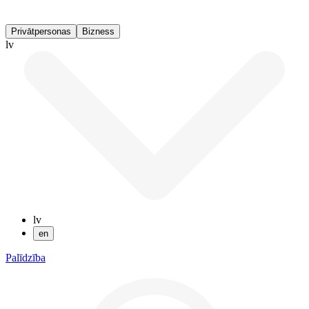
Privātpersonas
Bizness
lv
lv
en
Palīdzība