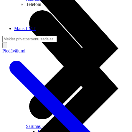
Telefoni
Mans LMT
Piedāvājumi
Sarunas + Internets
Brīvība + Neatkarība