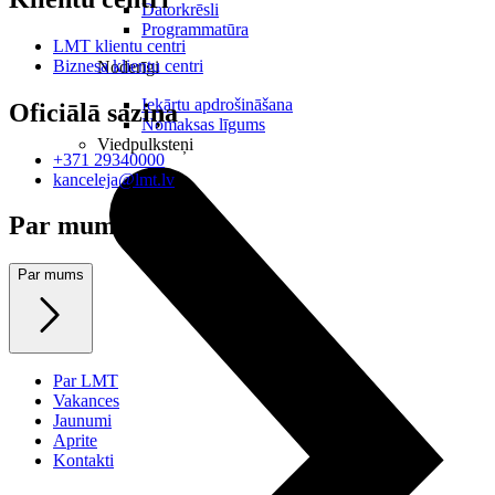
Datorkrēsli
Programmatūra
LMT klientu centri
Biznesa klientu centri
Noderīgi
Iekārtu apdrošināšana
Oficiālā saziņa
Nomaksas līgums
Viedpulksteņi
+371 29340000
kanceleja@lmt.lv
Par mums
Par mums
Par LMT
Vakances
Jaunumi
Aprite
Kontakti