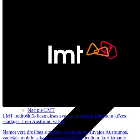
Nomaksas līgums
Datortehnika
HBO Max | Netflix
Aprite
Nāc pie LMT
LMT nodrošinās bezmaksas zvanus un īsziņas klientiem krīzes
skartajās Tuvo Austrumu valstīs
Ņemot vērā drošības situācijas saasinājumu Tuvajos Austrumos,
vadošais mobilo sakaru operators LMT klientiem, kuri izmanto