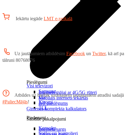
Iekārtu iegāde
LMT e-veikalā
Uz jautājumiem atbildēsim
Facebook
un
Twitter
, kā arī pa
tālruni 80768076
Pieslēgumi
Visi televizori
Samsung
Internets mājai ar 4G/5G rūteri
Atbildes uz biežāk uzdotajiem jautājumiem atradīsi sadaļā
LG
Mobilais internets iekārtās
#PaliecMājās
!
Xiaomi
IoT pieslēgums
TCL
Ģimenes komplekta kalkulators
Piederumi
Saistītie pakalpojumi
Konsoles
Interneta sargs
Spēles un kontrolieri
Tehniskie darbi