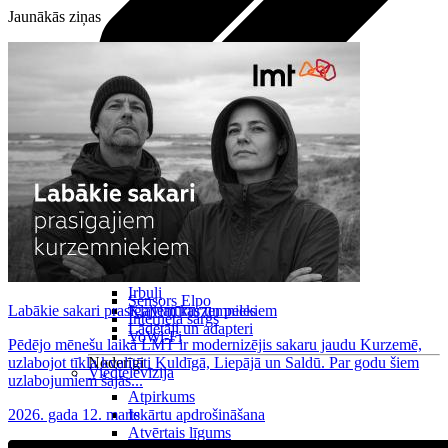
Jaunākās ziņas
Visas planšetes
Samsung
Apple
Lenovo
Xiaomi
ONYX
Piederumi
Citi pakalpojumi
Vāki un ietvari
Irbuļi
Sensors Elpo
Labākie sakari prasīgajiem kurzemniekiem
Klaviatūras un peles
Interneta sargs
Lādētāji un adapteri
VoWi-Fi
Pēdējo mēnešu laikā LMT ir modernizējis sakaru jaudu Kurzemē,
uzlabojot tīkla kvalitāti Kuldīgā, Liepājā un Saldū. Par godu šiem
Noderīgi
Viedtelevīzija
uzlabojumiem šajās...
Atpirkums
2026. gada 12. marts
Iekārtu apdrošināšana
Atvērtais līgums