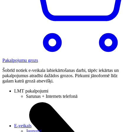
Pakalpojumu grozs
Šobrīd notiek e-veikala labiekārtošanas darbi, tāpēc iekārtas un
pakalpojumus atradīsi dažādos grozos. Pirkumi jānoformē līdz
galam katrā grozā atsevišķi.
LMT pakalpojumi
Sarunas + Internets telefonā
E-veikals
Jaunumi