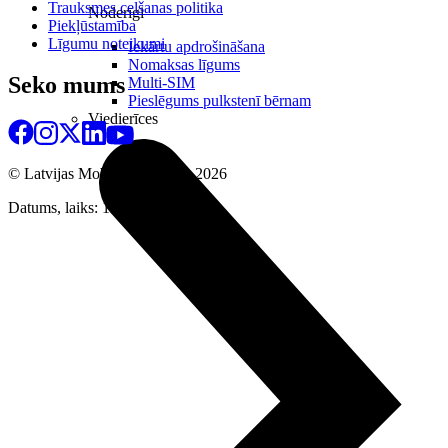
Trauksmes celšanas politika
Noderīgi
Piekļūstamība
Līgumu noteikumi
Iekārtu apdrošināšana
Nomaksas līgums
Seko mums
Multi-SIM
Pieslēgums pulkstenī bērnam
Viedierīces
© Latvijas Mobilais Telefons
2026
Datums, laiks: 10.08.2026 10:50