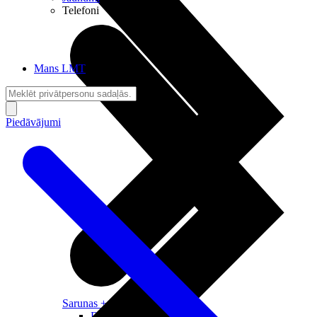
Telefoni
Mans LMT
Piedāvājumi
Sarunas + Internets
Brīvība + Neatkarība