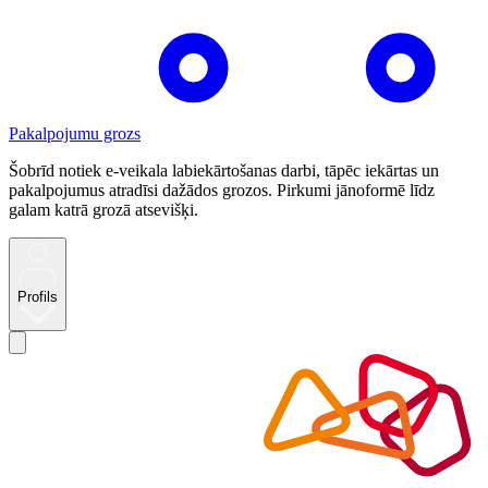
Pakalpojumu grozs
Šobrīd notiek e-veikala labiekārtošanas darbi, tāpēc iekārtas un
pakalpojumus atradīsi dažādos grozos. Pirkumi jānoformē līdz
galam katrā grozā atsevišķi.
Profils