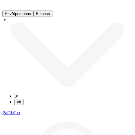
Privātpersonas
Bizness
lv
lv
en
Palīdzība