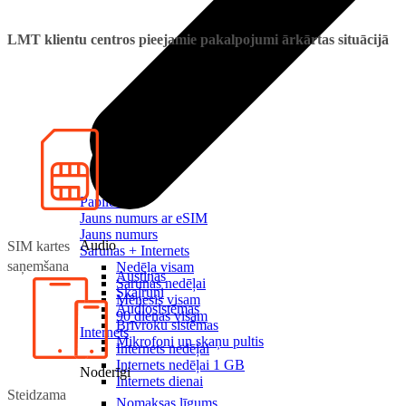
LMT klientu centros pieejamie pakalpojumi ārkārtas situācijā
Papildināt
Jauns numurs ar eSIM
Jauns numurs
Audio
SIM kartes
Sarunas + Internets
saņemšana
Nedēļa visam
Austiņas
Sarunas nedēļai
Skaļruņi
Mēnesis visam
Audiosistēmas
90 dienas visam
Brīvroku sistēmas
Internets
Mikrofoni un skaņu pultis
Internets nedēļai
Internets nedēļai 1 GB
Noderīgi
Internets dienai
Steidzama
Nomaksas līgums