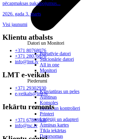
pēcapmaksas pakalpojumus...
2026. gada 3. marts
Visi jaunumi
Klientu atbalsts
Datori un Monitori
+371 80768076
Portatīvie datori
+371 28076076
Stacionārie datori
info@lmt.lv
All in one
Monitori
LMT e-veikals
Piederumi
+371 29302930
Klaviatūras un peles
e-veikals@lmt.lv
Austiņas
Konsoles
Iekārtu remonts
Spēles un kontrolieri
Printeri
Lādētāji un adapteri
+371 67808808
Atmiņas kartes
info@tsc.lv
Tīkla iekārtas
Datorsomas
Klientu centri