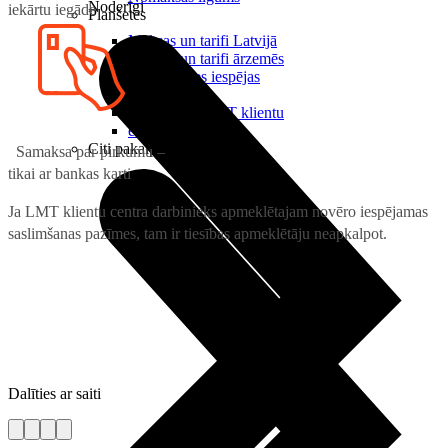
Noderīgi
iekārtu iegāde
Planšetes
Maksas un tarifi Latvijā
Maksas un tarifi ārzemēs
LMT Kartes iespējas
Kur nopirkt
Kā kļūt par LMT klientu
eSIM tehnoloģija
Citi pakalpojumi
Samaksa par pirkumu –
tikai ar bankas karti
Ja LMT klientu centra darbinieks apmeklētajam novēro iespējamas
saslimšanas pazīmes, tam ir tiesības apmeklētāju neapkalpot.
Dalīties ar saiti