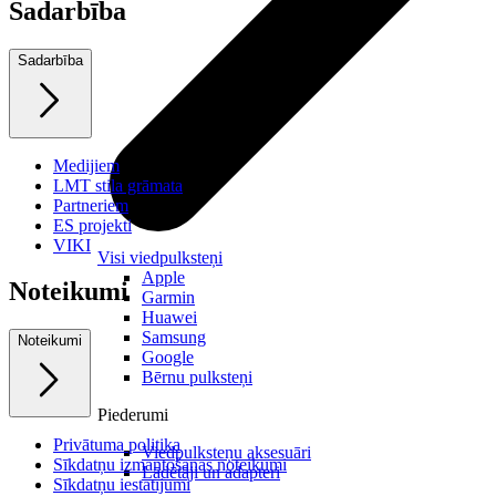
Sadarbība
Sadarbība
Medijiem
LMT stila grāmata
Partneriem
ES projekti
VIKI
Visi viedpulksteņi
Apple
Noteikumi
Garmin
Huawei
Samsung
Noteikumi
Google
Bērnu pulksteņi
Piederumi
Privātuma politika
Viedpulksteņu aksesuāri
Sīkdatņu izmantošanas noteikumi
Lādētāji un adapteri
Sīkdatņu iestatījumi