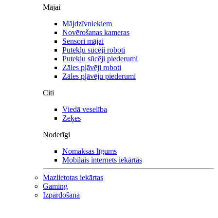
Mājai
Mājdzīvniekiem
Novērošanas kameras
Sensori mājai
Putekļu sūcēji roboti
Putekļu sūcēji piederumi
Zāles pļāvēji roboti
Zāles pļāvēju piederumi
Citi
Viedā veselība
Zeķes
Noderīgi
Nomaksas līgums
Mobilais internets iekārtās
Mazlietotas iekārtas
Gaming
Izpārdošana