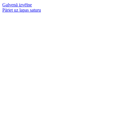
Galvenā izvēlne
Pāriet uz lapas saturu