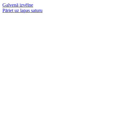
Galvenā izvēlne
Pāriet uz lapas saturu