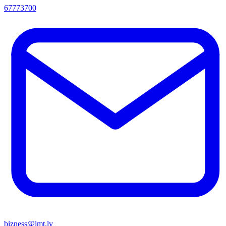
67773700
bizness@lmt.lv