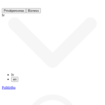
Privātpersonas
Bizness
lv
lv
en
Palīdzība