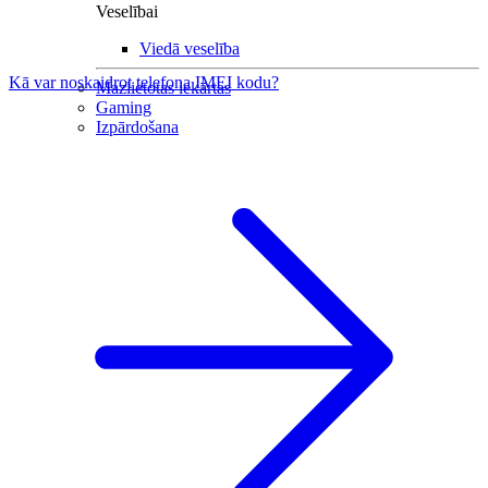
Veselībai
Viedā veselība
Kā var noskaidrot telefona IMEI kodu?
Mazlietotas iekārtas
Gaming
Izpārdošana