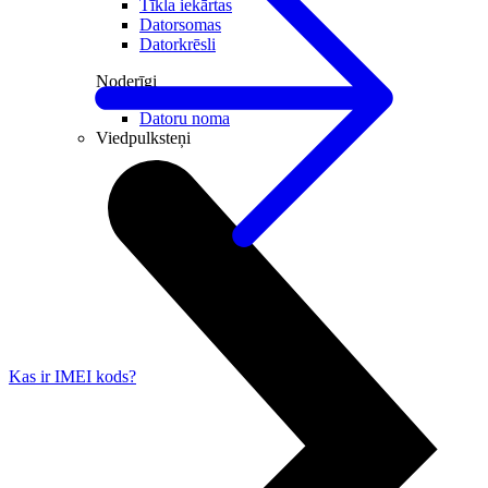
Tīkla iekārtas
Datorsomas
Datorkrēsli
Noderīgi
Datoru noma
Viedpulksteņi
Kas ir IMEI kods?