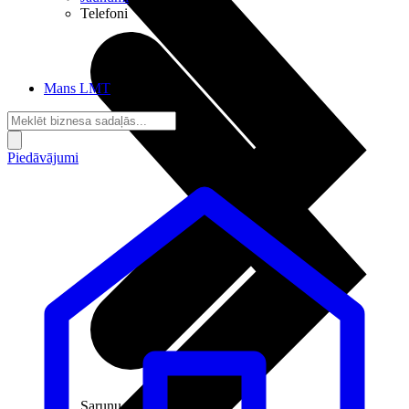
Telefoni
Mans LMT
Piedāvājumi
Sarunu pieslēgumi