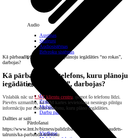
Audio
Austiņas
Skaļruņi
Audiosistēmas
Brīvroku sistēmas
Kā pārbaudīt, ka telefons, kuru plānoju iegādāties “no rokas”,
Planšetes
darbojas?
Kā pārbaudīt, ka telefons, kuru plānoju
iegādāties “no rokas”, darbojas?
Pārvaldībai
Darbalaika uzskaite
Vislabāk nāc uz
LMT klientu centru
, ņemot šo telefonu līdzi.
Zvanu pārvaldnieks
Pievērs uzmanību, ka SIM kartes ievietošana nesniegs pilnīgu
Mobilo iekārtu pārvaldība
informāciju par mobilo telefonu, kuru plāno iegādāties.
Darbu pārvaldnieks
Dalīties ar saiti
Pārdošanai
https://www.lmt.lv/bizness/palidziba/tavai-drosibai/nozaudets-
Viedkase
talrunis/ka-parbaudit-telefonu