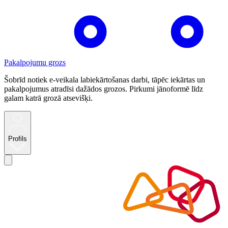
Pakalpojumu grozs
Šobrīd notiek e-veikala labiekārtošanas darbi, tāpēc iekārtas un
pakalpojumus atradīsi dažādos grozos. Pirkumi jānoformē līdz
galam katrā grozā atsevišķi.
Profils