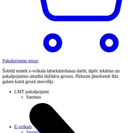
Pakalpojumu grozs
Šobrīd notiek e-veikala labiekārtošanas darbi, tāpēc iekārtas un
pakalpojumus atradīsi dažādos grozos. Pirkumi jānoformē līdz
galam katrā grozā atsevišķi.
LMT pakalpojumi
Sarunas
E-veikals
Jaunumi