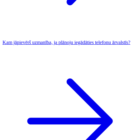
Kam jāpievērš uzmanība, ja plānoju iegādāties telefonu ārvalstīs?