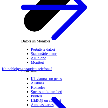
Datori un Monitori
Portatīvie datori
Stacionārie datori
All in one
Monitori
Kā nobloķēt nozaudētu telefonu?
Piederumi
Klaviatūras un peles
Austiņas
Konsoles
Spēles un kontrolieri
Printeri
Lādētāji un adapteri
Atmiņas kartes