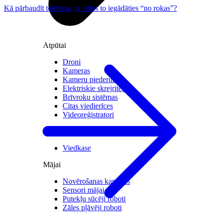
Kā pārbaudīt telefonu, ja vēlos to iegādāties “no rokas”?
Atpūtai
Droni
Kameras
Kameru piederumi
Elektriskie skrejriteņi
Brīvroku sistēmas
Citas viedierīces
Videoreģistratori
Biznesam
Viedkase
Mājai
Novērošanas kameras
Sensori mājai
Putekļu sūcēji roboti
Zāles pļāvēji roboti