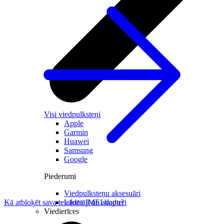
Visi viedpulksteņi
Apple
Garmin
Huawei
Samsung
Google
Piederumi
Viedpulksteņu aksesuāri
Lādētāji un adapteri
Kā atbloķēt sava telefona IMEI kodu?
Viedierīces