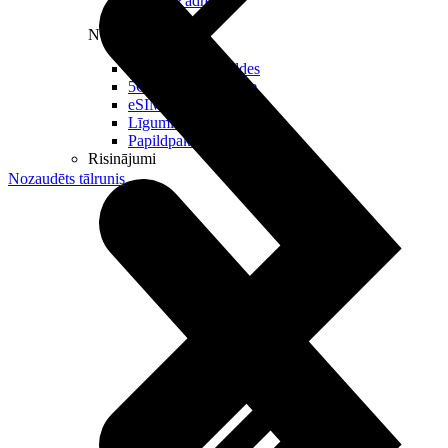
Reālā IP adrese
Noderīgi
Jautājumi un atbildes
5G pārklājuma karte
eSIM tehnoloģija
Līgumi un noteikumi
Papildpakalpojumi
Risinājumi
Nozaudēts tālrunis