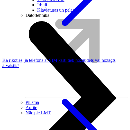
Irbuļi
Klaviatūras un peles
Datortehnika
Kā rīkoties, ja telefons ar SIM karti tiek nozaudēts vai nozagts
ārvalstīs?
Plūsma
Aprite
Nāc pie LMT