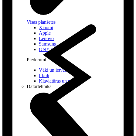
Visas planšetes
Xiaomi
Apple
Lenovo
Samsung
ONYX
Piederumi
Vāki un ietvari
Irbuļi
Klaviatūras un peles
Datortehnika