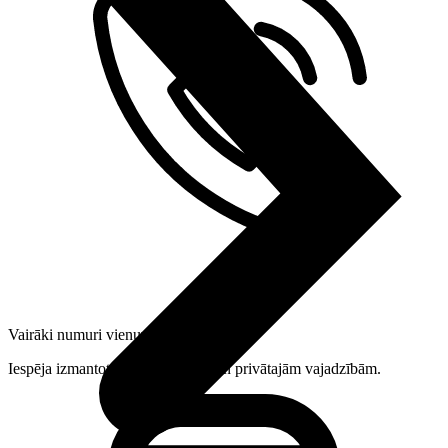
Vairāki numuri vienuviet
Iespēja izmantot viedierīci darba un privātajām vajadzībām.