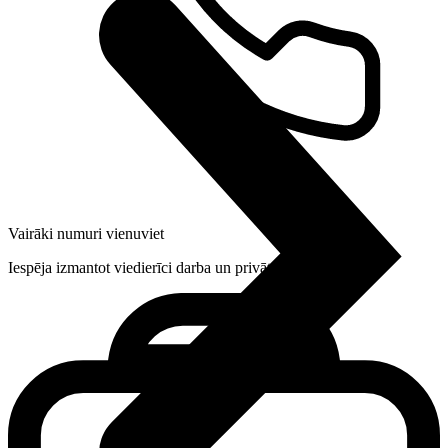
Vairāki numuri vienuviet
Iespēja izmantot viedierīci darba un privātajām vajadzībām.