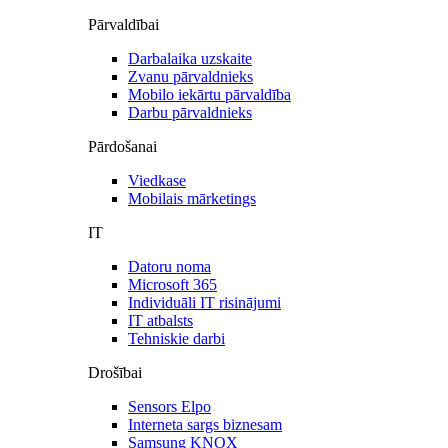
Pārvaldībai
Darbalaika uzskaite
Zvanu pārvaldnieks
Mobilo iekārtu pārvaldība
Darbu pārvaldnieks
Pārdošanai
Viedkase
Mobilais mārketings
IT
Datoru noma
Microsoft 365
Individuāli IT risinājumi
IT atbalsts
Tehniskie darbi
Drošībai
Sensors Elpo
Interneta sargs biznesam
Samsung KNOX