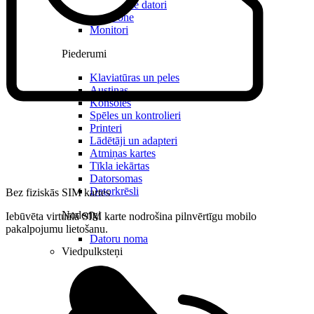
Stacionārie datori
All in one
Monitori
Piederumi
Klaviatūras un peles
Austiņas
Konsoles
Spēles un kontrolieri
Printeri
Lādētāji un adapteri
Atmiņas kartes
Tīkla iekārtas
Datorsomas
Datorkrēsli
Bez fiziskās SIM kartes
Noderīgi
Iebūvēta virtuālā SIM karte nodrošina pilnvērtīgu mobilo
pakalpojumu lietošanu.
Datoru noma
Viedpulksteņi