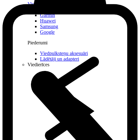
Visi viedpulksteņi
Apple
Garmin
Huawei
Samsung
Google
Piederumi
Viedpulksteņu aksesuāri
Lādētāji un adapteri
Viedierīces