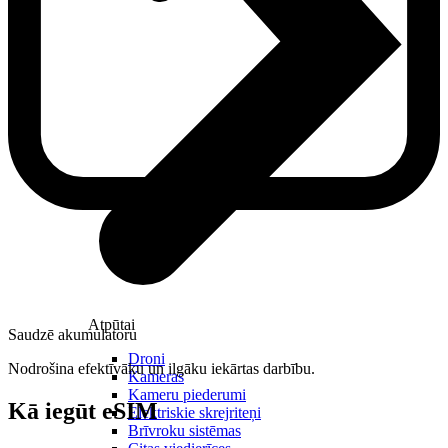
Atpūtai
Saudzē akumulatoru
Droni
Nodrošina efektīvāku un ilgāku iekārtas darbību.
Kameras
Kameru piederumi
Kā iegūt eSIM
Elektriskie skrejriteņi
Brīvroku sistēmas