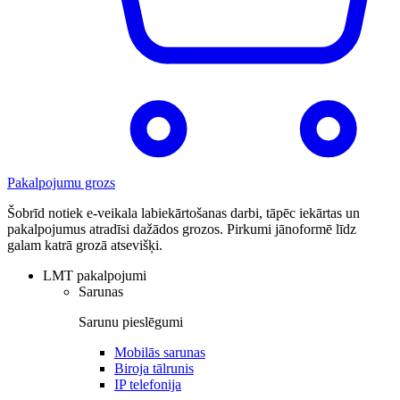
Pakalpojumu grozs
Šobrīd notiek e-veikala labiekārtošanas darbi, tāpēc iekārtas un
pakalpojumus atradīsi dažādos grozos. Pirkumi jānoformē līdz
galam katrā grozā atsevišķi.
LMT pakalpojumi
Sarunas
Sarunu pieslēgumi
Mobilās sarunas
Biroja tālrunis
IP telefonija