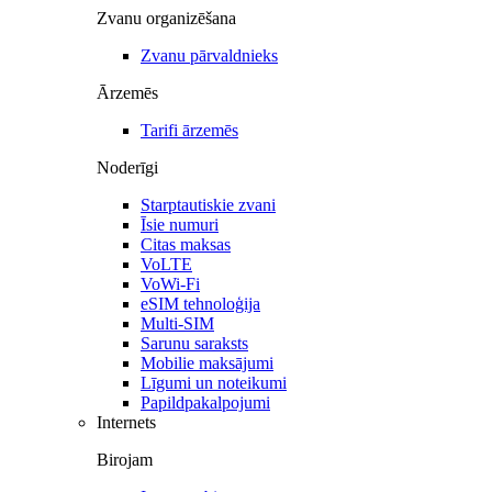
Zvanu organizēšana
Zvanu pārvaldnieks
Ārzemēs
Tarifi ārzemēs
Noderīgi
Starptautiskie zvani
Īsie numuri
Citas maksas
VoLTE
VoWi-Fi
eSIM tehnoloģija
Multi-SIM
Sarunu saraksts
Mobilie maksājumi
Līgumi un noteikumi
Papildpakalpojumi
Internets
Birojam