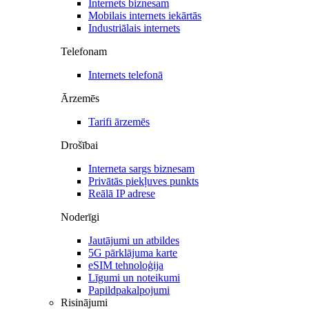
Internets biznesam
Mobilais internets iekārtās
Industriālais internets
Telefonam
Internets telefonā
Ārzemēs
Tarifi ārzemēs
Drošībai
Interneta sargs biznesam
Privātās piekļuves punkts
Reālā IP adrese
Noderīgi
Jautājumi un atbildes
5G pārklājuma karte
eSIM tehnoloģija
Līgumi un noteikumi
Papildpakalpojumi
Risinājumi