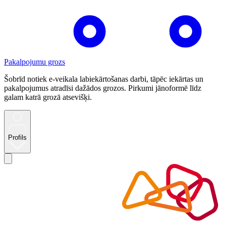
Pakalpojumu grozs
Šobrīd notiek e-veikala labiekārtošanas darbi, tāpēc iekārtas un
pakalpojumus atradīsi dažādos grozos. Pirkumi jānoformē līdz
galam katrā grozā atsevišķi.
Profils