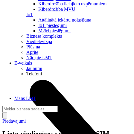
Kiberdrošība lielajiem uzņēmumiem
Kiberdrošība MVU
IoT
Attālinātā iekārtu nolasīšana
IoT pieslēgumi
M2M pieslēgumi
Biznesa komplekts
Viedtelevīzija
Plūsma
Aprite
Nāc pie LMT
E-veikals
Jaunumi
Telefoni
Mans LMT
Piedāvājumi
Lieto viedierīces vēl ērtāk ar eSIM