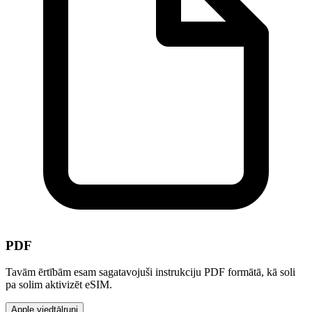
PDF
Tavām ērtībām esam sagatavojuši instrukciju PDF formātā, kā soli
pa solim aktivizēt eSIM.
Apple viedtālruņi