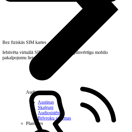
Bez fiziskās SIM kartes
Iebūvēta virtuālā SIM karte nodrošina pilnvērtīgu mobilo
pakalpojumu lietošanu.
Audio
Austiņas
Skaļruņi
Audiosistēmas
Brīvroku sistēmas
Planšetes