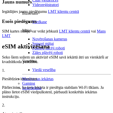
Citas viedierīces
Jauns numurs
Videoreģistratori
Iegādājies jaunu pieslēgumu
LMT klientu centrā
Biznesam
Esošs pieslēgums
Viedkase
Mājai
SIM kartes maiņu var veikt jebkurā
LMT klientu centrā
vai
Mans
LMT
Novērošanas kameras
Sensori mājai
eSIM aktivizēšana
Putekļu sūcēji roboti
Zāles pļāvēji roboti
Seko šiem soļiem un aktivizē eSIM savā iekārtā ātri un vienkārši ar
Veselībai
kvadrātkoda palīdzību.
Viedā veselība
1.
Pieslēdzies internetam
Mazlietotas iekārtas
Gaming
Pārliecinies, ka tava iekārta ir pieslēgta stabilam Wi-Fi tīklam. Ja
Izpārdošana
plāno lietot eSIM viedpulkstenī, pārbaudi konkrētās iekārtas
instrukciju.
2.