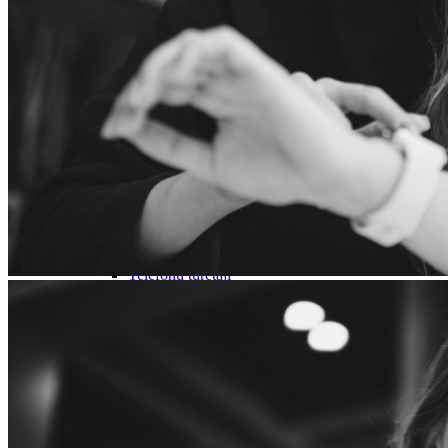
Nothing
Honor
Nokia
Doro
Piederumi
Vāciņi un maciņi
Aizsargstikli
Lādētāji un adapteri
Power banks
Austiņas
Brīvroku sistēmas
Irbuļi
Atmiņas kartes
Telefonu turētaji
Stabilizatori
Televizori