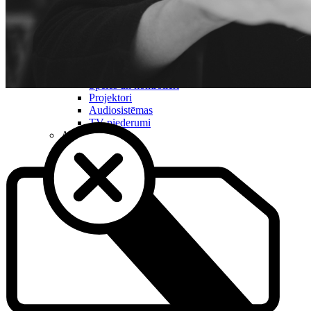
Samsung
Xiaomi
TCL
Piederumi
Konsoles
Spēles un kontrolieri
Projektori
Audiosistēmas
TV piederumi
Audio