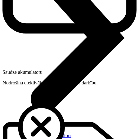
Saudzē akumulatoru
Nodrošina efektīvāku un ilgāku iekārtas darbību.
Datori un Monitori
Portatīvie datori