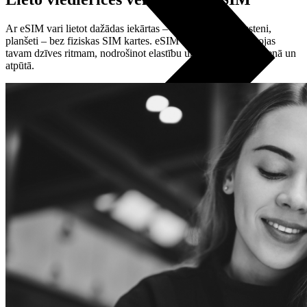
Ar eSIM vari lietot dažādas iekārtas – telefonu, viedpulksteni,
planšeti – bez fiziskas SIM kartes. eSIM tehnoloģija pielāgojas
tavam dzīves ritmam, nodrošinot elastību un vienkāršību ikdienā un
atpūtā.
Visi telefoni
Apple
Samsung
Xiaomi
POCO
Google