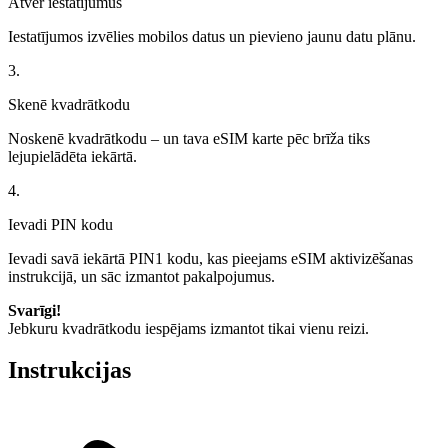
Atver iestatījumus
Iestatījumos izvēlies mobilos datus un pievieno jaunu datu plānu.
3.
Skenē kvadrātkodu
Noskenē kvadrātkodu – un tava eSIM karte pēc brīža tiks
lejupielādēta iekārtā.
4.
Ievadi PIN kodu
Ievadi savā iekārtā PIN1 kodu, kas pieejams eSIM aktivizēšanas
instrukcijā, un sāc izmantot pakalpojumus.
Svarīgi!
Jebkuru kvadrātkodu iespējams izmantot tikai vienu reizi.
Instrukcijas