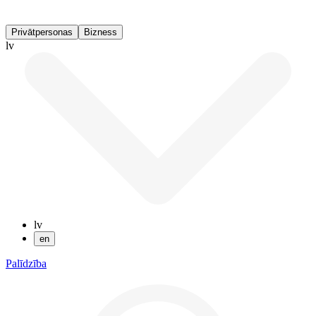
Privātpersonas
Bizness
lv
lv
en
Palīdzība