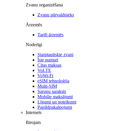
Zvanu organizēšana
Zvanu pārvaldnieks
Ārzemēs
Tarifi ārzemēs
Noderīgi
Starptautiskie zvani
Īsie numuri
Citas maksas
VoLTE
VoWi-Fi
eSIM tehnoloģija
Multi-SIM
Sarunu saraksts
Mobilie maksājumi
Līgumi un noteikumi
Papildpakalpojumi
Internets
Birojam