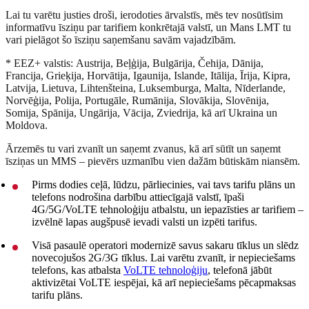
Lai tu varētu justies droši, ierodoties ārvalstīs, mēs tev nosūtīsim
informatīvu īsziņu par tarifiem konkrētajā valstī, un Mans LMT tu
vari pielāgot šo īsziņu saņemšanu savām vajadzībām.
* EEZ+ valstis:
Austrija, Beļģija, Bulgārija, Čehija, Dānija,
Francija, Grieķija, Horvātija, Igaunija, Islande, Itālija, Īrija, Kipra,
Latvija, Lietuva, Lihtenšteina, Luksemburga, Malta, Nīderlande,
Norvēģija, Polija, Portugāle, Rumānija, Slovākija, Slovēnija,
Somija, Spānija, Ungārija, Vācija, Zviedrija, kā arī Ukraina un
Moldova.
Ārzemēs tu vari zvanīt un saņemt zvanus, kā arī sūtīt un saņemt
īsziņas un MMS – pievērs uzmanību vien dažām būtiskām niansēm.
Pirms dodies ceļā, lūdzu, pārliecinies, vai tavs tarifu plāns un
telefons nodrošina darbību attiecīgajā valstī, īpaši
4G/5G/VoLTE tehnoloģiju atbalstu, un iepazīsties ar tarifiem –
izvēlnē lapas augšpusē ievadi valsti un izpēti tarifus.
Visā pasaulē operatori modernizē savus sakaru tīklus un slēdz
novecojušos 2G/3G tīklus. Lai varētu zvanīt, ir nepieciešams
telefons, kas atbalsta
VoLTE tehnoloģiju
, telefonā jābūt
aktivizētai VoLTE iespējai, kā arī nepieciešams pēcapmaksas
tarifu plāns.