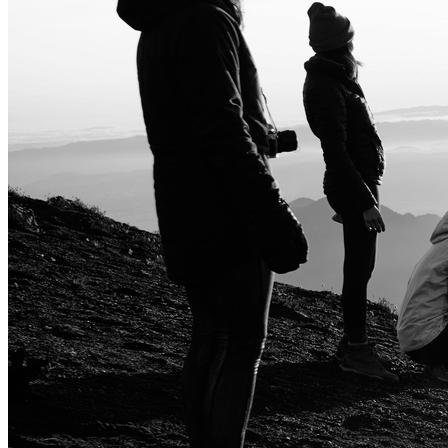
Nothing
Honor
Nokia
Doro
Piederumi
Vāciņi un maciņi
Aizsargstikli
Lādētāji un adapteri
Power banks
Austiņas
Brīvroku sistēmas
Irbuļi
Atmiņas kartes
Telefonu turētaji
Stabilizatori
Televizori