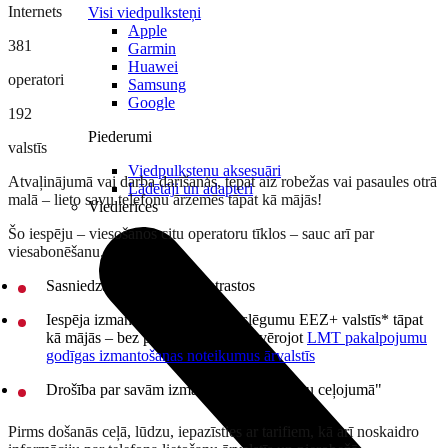
Internets
Visi viedpulksteņi
Apple
381
Garmin
Huawei
operatori
Samsung
Google
192
Piederumi
valstīs
Viedpulksteņu aksesuāri
Atvaļinājumā vai darba darīšanās, tepat aiz robežas vai pasaules otrā
Lādētāji un adapteri
malā – lieto savu telefonu ārzemēs tāpat kā mājās!
Viedierīces
Šo iespēju – viesošanos citu operatoru tīklos – sauc arī par
viesabonēšanu.
Sasniedzamība, lai kur tu atrastos
Iespēja izmantot savu LMT pieslēgumu EEZ+ valstīs* tāpat
kā mājās – bez papildu maksas, ievērojot
LMT pakalpojumu
godīgas izmantošanas noteikumus ārvalstīs
Drošība par savām izmaksām ar "Internetu ceļojumā"
Pirms došanās ceļā, lūdzu, iepazīsties ar tarifiem, kā arī noskaidro