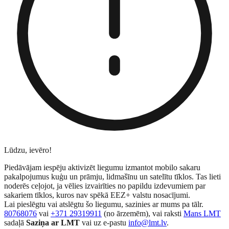
Lūdzu, ievēro!
Piedāvājam iespēju aktivizēt liegumu izmantot mobilo sakaru
pakalpojumus kuģu un prāmju, lidmašīnu un satelītu tīklos. Tas lieti
noderēs ceļojot, ja vēlies izvairīties no papildu izdevumiem par
sakariem tīklos, kuros nav spēkā EEZ+ valstu nosacījumi.
Lai pieslēgtu vai atslēgtu šo liegumu, sazinies ar mums pa tālr.
80768076
vai
+371 29319911
(no ārzemēm), vai raksti
Mans LMT
sadaļā
Saziņa ar LMT
vai uz e-pastu
info@lmt.lv
.