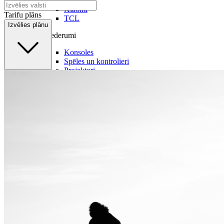
Samsung
Xiaomi
Tarifu plāns
TCL
Izvēlies plānu
Piederumi
Konsoles
Spēles un kontrolieri
Projektori
Audiosistēmas
TV piederumi
Audio