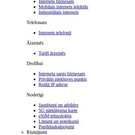
Internets biznesam
Mobilais internets iekārtās
Industriālais internets
Telefonam
Internets telefonā
Ārzemēs
Tarifi ārzemēs
Drošībai
Interneta sargs biznesam
Privātās piekļuves punkts
Reālā IP adrese
Noderīgi
Jautājumi un atbildes
5G pārklājuma karte
eSIM tehnoloģija
Līgumi un noteikumi
Papildpakalpojumi
Risinājumi