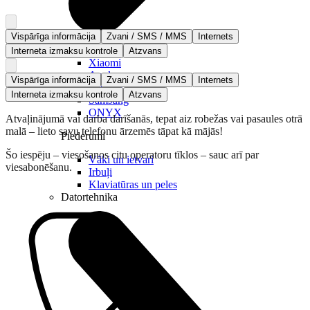
Vispārīga informācija
Zvani / SMS / MMS
Internets
Visas planšetes
Interneta izmaksu kontrole
Atzvans
Xiaomi
Apple
Vispārīga informācija
Zvani / SMS / MMS
Internets
Lenovo
Interneta izmaksu kontrole
Atzvans
Samsung
ONYX
Atvaļinājumā vai darba darīšanās, tepat aiz robežas vai pasaules otrā
malā – lieto savu telefonu ārzemēs tāpat kā mājās!
Piederumi
Šo iespēju – viesošanos citu operatoru tīklos – sauc arī par
Vāki un ietvari
viesabonēšanu.
Irbuļi
Klaviatūras un peles
Datortehnika