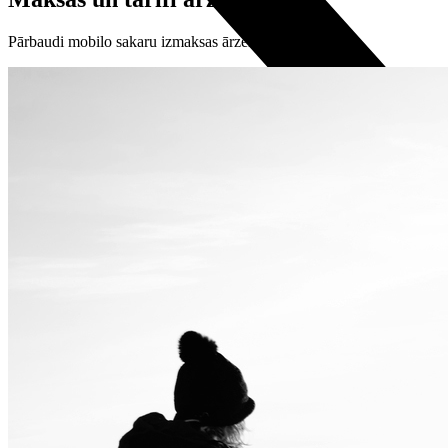
Pārbaudi mobilo sakaru izmaksas ārzemēs
Visi telefoni
Apple
Samsung
Xiaomi
POCO
Google