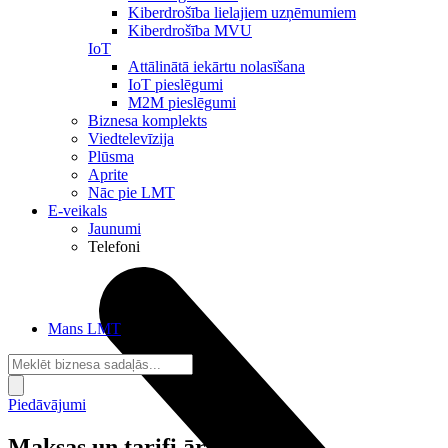
Kiberdrošība lielajiem uzņēmumiem
Kiberdrošība MVU
IoT
Attālinātā iekārtu nolasīšana
IoT pieslēgumi
M2M pieslēgumi
Biznesa komplekts
Viedtelevīzija
Plūsma
Aprite
Nāc pie LMT
E-veikals
Jaunumi
Telefoni
Mans LMT
Piedāvājumi
Maksas un tarifi ārzemēs