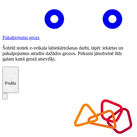
Pakalpojumu grozs
Šobrīd notiek e-veikala labiekārtošanas darbi, tāpēc iekārtas un
pakalpojumus atradīsi dažādos grozos. Pirkumi jānoformē līdz
galam katrā grozā atsevišķi.
Profils