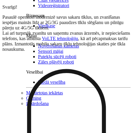
Citas viedierīces
Videoreģistratori
Svarīgi!
Biznesam
Pasaulē operatori modernizē savus sakaru tīklus, un zvanīšanas
iespējas mainās līdz ar 2G/3G paaudzes tīklu slēgšanu un pilnīgu
Viedkase
pāreju uz 4G/5G tīkliem.
Lai arī turpmāk zvanītu un saņemtu zvanus ārzemēs, ir nepieciešams
Mājai
telefons, kas atbalsta
VoLTE tehnoloģiju
, kā arī pēcapmaksas tarifu
plāns. Izmantotās mobilo sakaru tīklu tehnoloģijas skaties pie tīkla
Novērošanas kameras
nosaukuma.
Sensori mājai
Putekļu sūcēji roboti
Zāles pļāvēji roboti
Veselībai
Viedā veselība
Mazlietotas iekārtas
Gaming
Izpārdošana