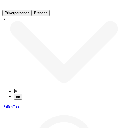
Privātpersonas
Bizness
lv
lv
en
Palīdzība