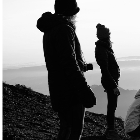
Audio
Austiņas
Skaļruņi
Audiosistēmas
Brīvroku sistēmas
Planšetes