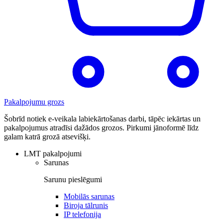
Pakalpojumu grozs
Šobrīd notiek e-veikala labiekārtošanas darbi, tāpēc iekārtas un
pakalpojumus atradīsi dažādos grozos. Pirkumi jānoformē līdz
galam katrā grozā atsevišķi.
LMT pakalpojumi
Sarunas
Sarunu pieslēgumi
Mobilās sarunas
Biroja tālrunis
IP telefonija