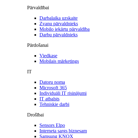
Pārvaldībai
Darbalaika uzskaite
Zvanu pārvaldnieks
Mobilo iekārtu pārvaldība
Darbu pārvaldnieks
Pārdošanai
Viedkase
Mobilais mārketings
IT
Datoru noma
Microsoft 365
Individuāli IT risinājumi
IT atbalsts
Tehniskie darbi
Drošībai
Sensors Elpo
Interneta sargs biznesam
Samsung KNOX