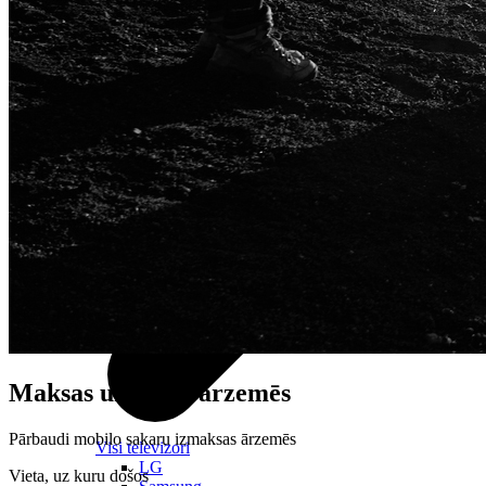
Maksas un tarifi ārzemēs
Pārbaudi mobilo sakaru izmaksas ārzemēs
Visi televizori
LG
Vieta, uz kuru došos