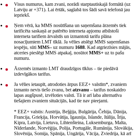
Visus numurus, kam zvani, norādi starptautiskajā formātā (uz
Latviju ar +371). Lai ērtāk, saglabā tos šādi savā telefonā jau
iepriekš.
Ņem vērā, ka MMS nosūtīšana un saņemšana ārzemēs tiek
tarificēta saskaņā ar patērēto interneta apjomu atbilstoši
interneta tarifiem ārvalstīs un izmantotā tarifu plāna
nosacījumiem LMT tīklā. Ja vēlies atslēgt MMS saņemšanas
iespēju, sūti
MMS–
uz numuru
1688
. Kad atgriezīsies mājās,
atceries pieslēgt MMS atpakaļ, nosūtot
MMS+
uz to pašu
numuru.
Ārzemēs izmanto LMT draudzīgos tīklus – tie piedāvā
izdevīgākos tarifus.
Ja vēlies ietaupīt, atrodoties ārpus EEZ+ valstīm*, zvaniem
izmanto nevis tiešo zvanu, bet
a
tzvanu
– tarifus noskaidro
lapas augšpusē, izvēloties valsti. Tā ir arī laba alternatīva
tiešajiem zvaniem situācijās, kad tie nav pieejami.
* EEZ+ valstis: Austrija, Beļģija, Bulgārija, Čehija, Dānija,
Francija, Grieķija, Horvātija, Igaunija, Islande, Itālija, Īrija,
Kipra, Latvija, Lietuva, Lihtenšteina, Luksemburga, Malta,
Nīderlande, Norvēģija, Polija, Portugāle, Rumānija, Slovākija,
Slovēnija, Somija, Spānija, Ungārija, Vācija, Zviedrija, kā arī