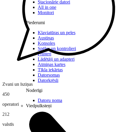
Stacionārie datori
All in one
Monitori
Piederumi
Klaviatūras un peles
Austiņas
Konsoles
Spēles un kontrolieri
Printeri
Lādētāji un adapteri
Atmiņas kartes
Tīkla iekārtas
Datorsomas
Datorkrēsli
Zvani un īsziņas
Noderīgi
450
Datoru noma
operatori
Viedpulksteņi
212
valstīs