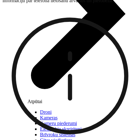
informāciju par telefona lietošanu ārvalstīs un pierobežā.
Atpūtai
Droni
Kameras
Kameru piederumi
Elektriskie skrejriteņi
Brīvroku sistēmas