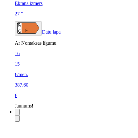
Ekrāna izmērs
27 "
A
F
G
Datu lapa
Ar Nomaksas līgumu
16
15
€/mēn.
387.60
€
Jaunums!