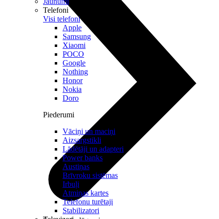
Jaunumi
Telefoni
Visi telefoni
Apple
Samsung
Xiaomi
POCO
Google
Nothing
Honor
Nokia
Doro
Piederumi
Vāciņi un maciņi
Aizsargstikli
Lādētāji un adapteri
Power banks
Austiņas
Brīvroku sistēmas
Irbuļi
Atmiņas kartes
Telefonu turētaji
Stabilizatori