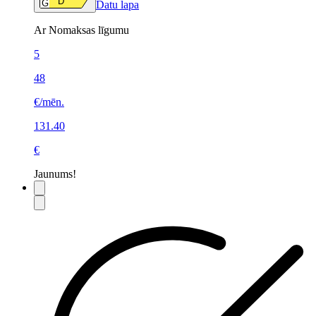
D
G
Datu lapa
Ar Nomaksas līgumu
5
48
€/mēn.
131.40
€
Jaunums!