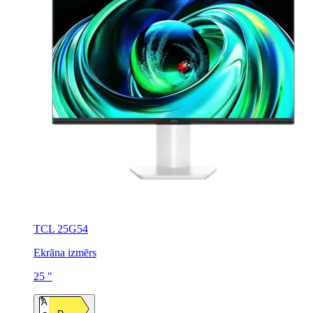
TCL 25G54
Ekrāna izmērs
25 "
A