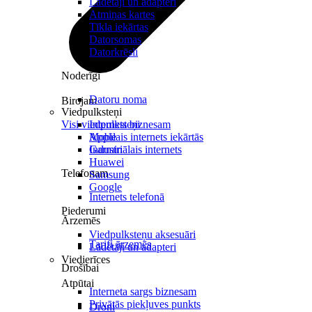
Lādētāji un adapteri
Atmiņas kartes
Tīkla iekārtas
Datorsomas
Datorkrēsli
Noderīgi
Datoru noma
Birojam
Viedpulksteņi
Visi viedpulksteņi
Internets biznesam
Mobilais internets iekārtās
Apple
Industriālais internets
Garmin
Huawei
Telefonam
Samsung
Google
Internets telefonā
Piederumi
Ārzemēs
Viedpulksteņu aksesuāri
Tarifi ārzemēs
Lādētāji un adapteri
Viedierīces
Drošībai
Atpūtai
Interneta sargs biznesam
Privātās piekļuves punkts
Droni