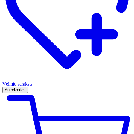
Vēlmju saraksts
Autorizēties