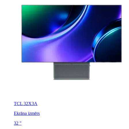
TCL 32X3A
Ekrāna izmērs
32 "