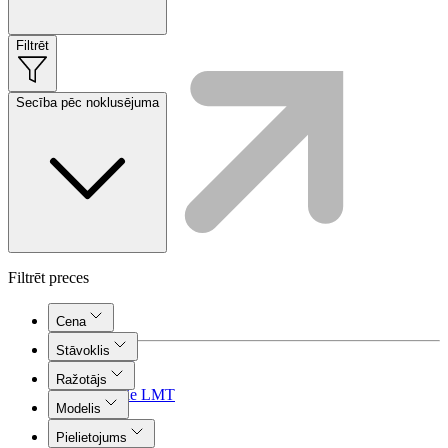
Filtrēt
Secība pēc noklusējuma
Filtrēt preces
Cena
Stāvoklis
Plūsma
Aprite
Ražotājs
Nāc pie LMT
Modelis
Pielietojums