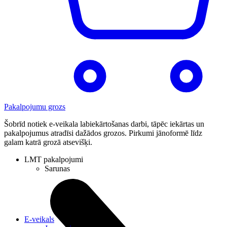
Pakalpojumu grozs
Šobrīd notiek e-veikala labiekārtošanas darbi, tāpēc iekārtas un
pakalpojumus atradīsi dažādos grozos. Pirkumi jānoformē līdz
galam katrā grozā atsevišķi.
LMT pakalpojumi
Sarunas
E-veikals