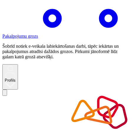
Pakalpojumu grozs
Šobrīd notiek e-veikala labiekārtošanas darbi, tāpēc iekārtas un
pakalpojumus atradīsi dažādos grozos. Pirkumi jānoformē līdz
galam katrā grozā atsevišķi.
Profils