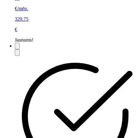
€/mēn.
329.75
€
Jaunums!