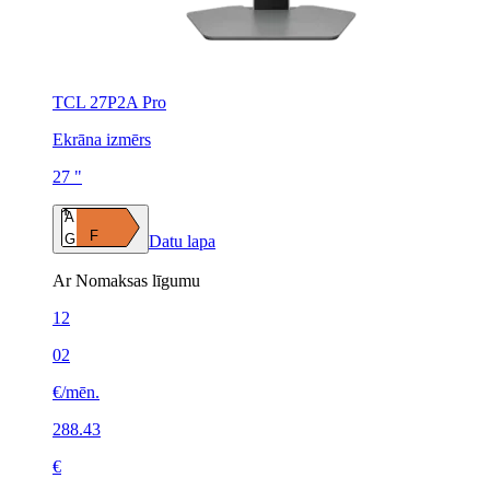
TCL 27P2A Pro
Ekrāna izmērs
27 "
A
F
G
Datu lapa
Ar Nomaksas līgumu
12
02
€/mēn.
288.43
€