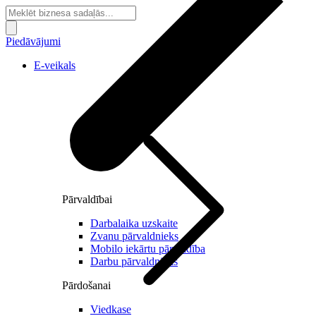
Piedāvājumi
E-veikals
Pārvaldībai
Darbalaika uzskaite
Zvanu pārvaldnieks
Mobilo iekārtu pārvaldība
Darbu pārvaldnieks
Pārdošanai
Viedkase