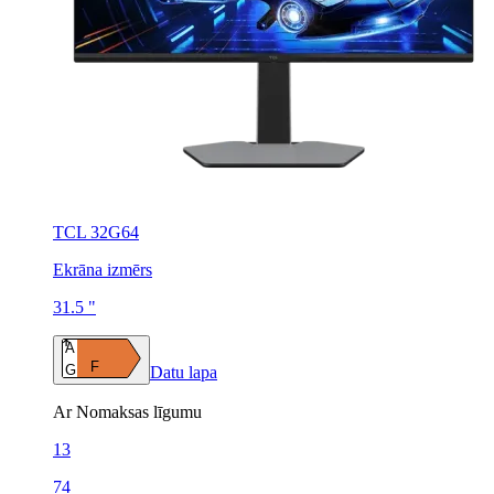
TCL 32G64
Ekrāna izmērs
31.5 "
A
F
G
Datu lapa
Ar Nomaksas līgumu
13
74