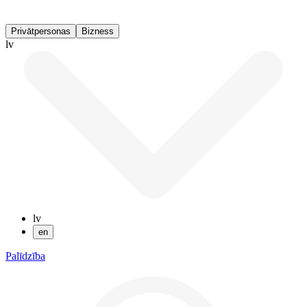
Privātpersonas
Bizness
lv
lv
en
Palīdzība