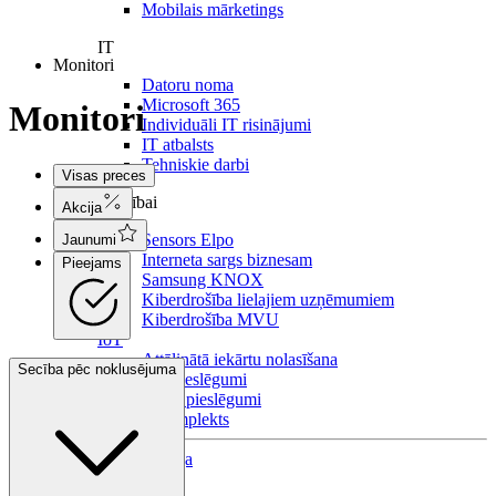
Mobilais mārketings
IT
Monitori
Datoru noma
Microsoft 365
Monitori
Individuāli IT risinājumi
IT atbalsts
Tehniskie darbi
Visas preces
Drošībai
Akcija
Sensors Elpo
Jaunumi
Interneta sargs biznesam
Pieejams
Samsung KNOX
Kiberdrošība lielajiem uzņēmumiem
Kiberdrošība MVU
IoT
Attālinātā iekārtu nolasīšana
Secība pēc noklusējuma
IoT pieslēgumi
M2M pieslēgumi
Biznesa komplekts
Viedtelevīzija