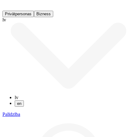
Privātpersonas
Bizness
lv
lv
en
Palīdzība