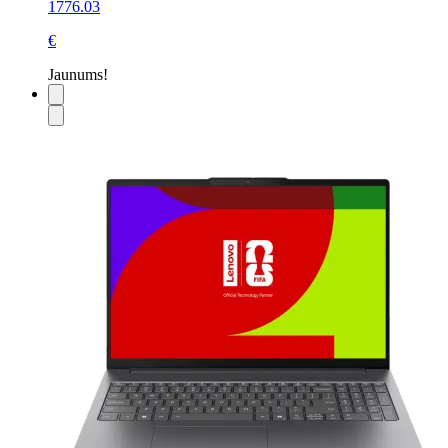
1776.03
€
Jaunums!