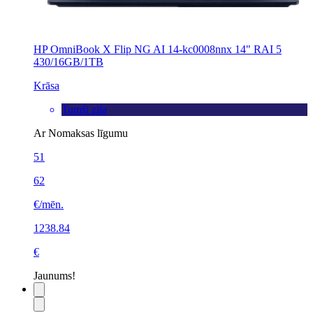
HP OmniBook X Flip NG AI 14-kc0008nnx 14" RAI 5
430/16GB/1TB
Krāsa
Tumši zila
Ar Nomaksas līgumu
51
62
€/mēn.
1238.84
€
Jaunums!