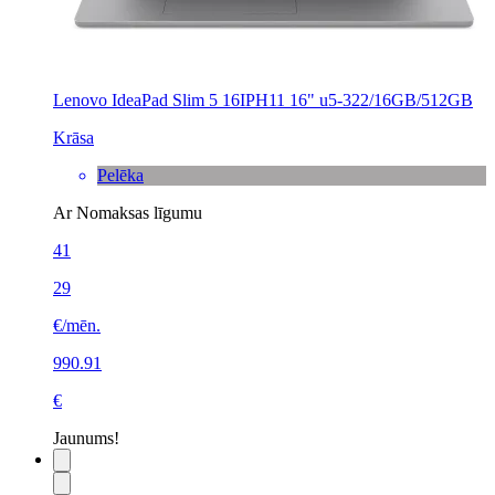
Lenovo IdeaPad Slim 5 16IPH11 16" u5-322/16GB/512GB
Krāsa
Pelēka
Ar Nomaksas līgumu
41
29
€/mēn.
990.91
€
Jaunums!