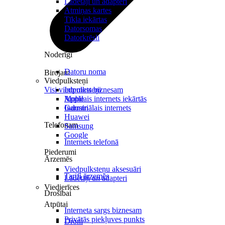
Lādētāji un adapteri
Atmiņas kartes
Tīkla iekārtas
Datorsomas
Datorkrēsli
Noderīgi
Datoru noma
Birojam
Viedpulksteņi
Visi viedpulksteņi
Internets biznesam
Mobilais internets iekārtās
Apple
Industriālais internets
Garmin
Huawei
Telefonam
Samsung
Google
Internets telefonā
Piederumi
Ārzemēs
Viedpulksteņu aksesuāri
Tarifi ārzemēs
Lādētāji un adapteri
Viedierīces
Drošībai
Atpūtai
Interneta sargs biznesam
Privātās piekļuves punkts
Droni