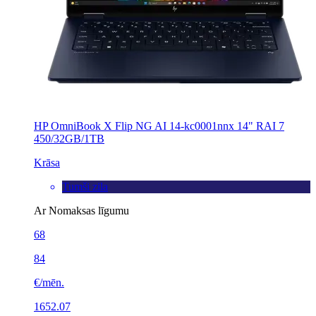
HP OmniBook X Flip NG AI 14-kc0001nnx 14" RAI 7
450/32GB/1TB
Krāsa
Tumši zila
Ar Nomaksas līgumu
68
84
€/mēn.
1652.07