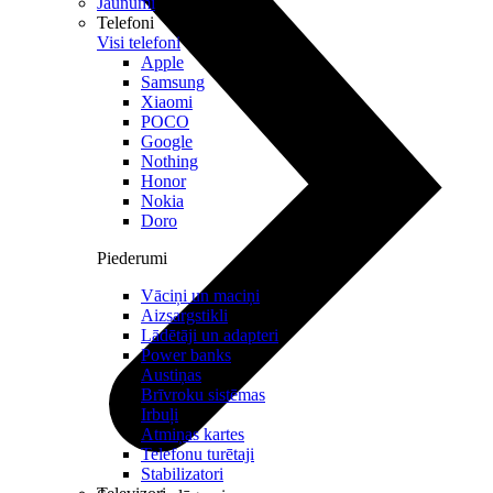
Jaunumi
Telefoni
Visi telefoni
Apple
Samsung
Xiaomi
POCO
Google
Nothing
Honor
Nokia
Doro
Piederumi
Vāciņi un maciņi
Aizsargstikli
Lādētāji un adapteri
Power banks
Austiņas
Brīvroku sistēmas
Irbuļi
Atmiņas kartes
Telefonu turētaji
Stabilizatori