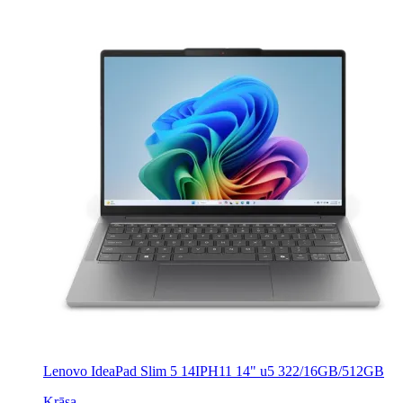
Lenovo IdeaPad Slim 5 14IPH11 14" u5 322/16GB/512GB
Krāsa