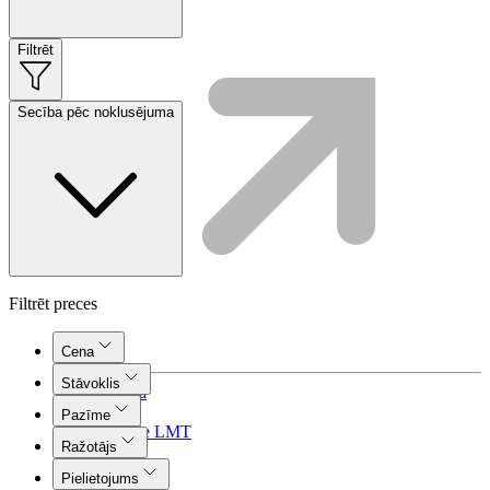
Filtrēt
Secība pēc noklusējuma
Filtrēt preces
Cena
Stāvoklis
Plūsma
Aprite
Pazīme
Nāc pie LMT
Ražotājs
Pielietojums