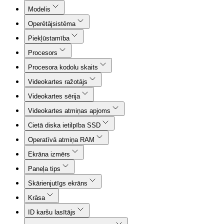
Modelis
Operētājsistēma
Piekļūstamība
Procesors
Procesora kodolu skaits
Videokartes ražotājs
Videokartes sērija
Videokartes atmiņas apjoms
Cietā diska ietilpība SSD
Operatīvā atmiņa RAM
Ekrāna izmērs
Paneļa tips
Skārienjutīgs ekrāns
Krāsa
ID karšu lasītājs