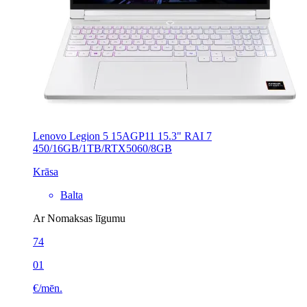
Lenovo Legion 5 15AGP11 15.3" RAI 7
450/16GB/1TB/RTX5060/8GB
Krāsa
Balta
Ar Nomaksas līgumu
74
01
€/mēn.