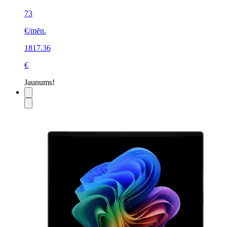
73
€/mēn.
1817.36
€
Jaunums!