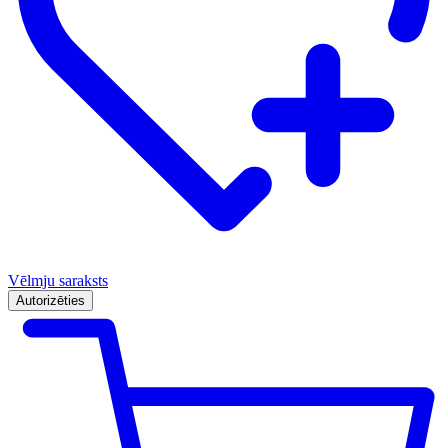
Vēlmju saraksts
Autorizēties