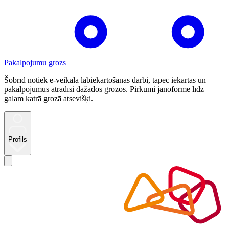
Pakalpojumu grozs
Šobrīd notiek e-veikala labiekārtošanas darbi, tāpēc iekārtas un
pakalpojumus atradīsi dažādos grozos. Pirkumi jānoformē līdz
galam katrā grozā atsevišķi.
Profils