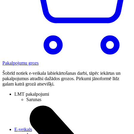
Pakalpojumu grozs
Šobrīd notiek e-veikala labiekārtošanas darbi, tāpēc iekārtas un
pakalpojumus atradīsi dažādos grozos. Pirkumi jānoformē līdz
galam katrā grozā atsevišķi.
LMT pakalpojumi
Sarunas
E-veikals