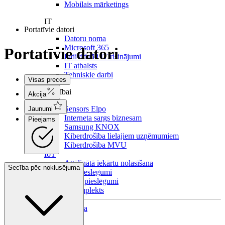
Mobilais mārketings
IT
Portatīvie datori
Datoru noma
Microsoft 365
Portatīvie datori
Individuāli IT risinājumi
IT atbalsts
Tehniskie darbi
Visas preces
Drošībai
Akcija
Sensors Elpo
Jaunumi
Interneta sargs biznesam
Pieejams
Samsung KNOX
Kiberdrošība lielajiem uzņēmumiem
Kiberdrošība MVU
IoT
Attālinātā iekārtu nolasīšana
Secība pēc noklusējuma
IoT pieslēgumi
M2M pieslēgumi
Biznesa komplekts
Viedtelevīzija