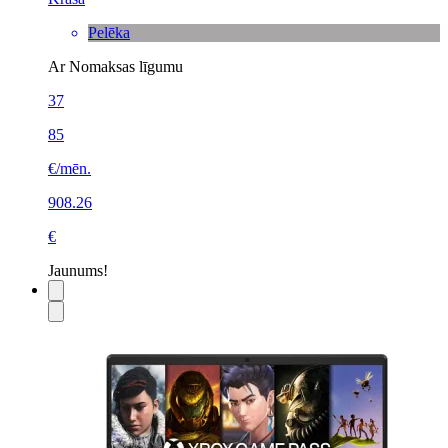
Pelēka
Ar Nomaksas līgumu
37
85
€/mēn.
908.26
€
Jaunums!