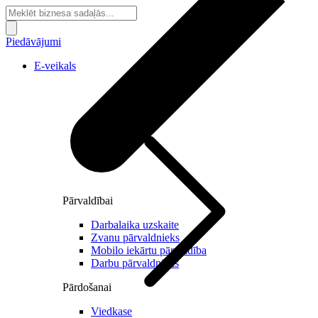
Piedāvājumi
E-veikals
Pārvaldībai
Darbalaika uzskaite
Zvanu pārvaldnieks
Mobilo iekārtu pārvaldība
Darbu pārvaldnieks
Pārdošanai
Viedkase