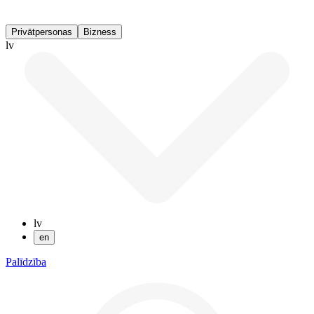
Privātpersonas
Bizness
lv
lv
en
Palīdzība