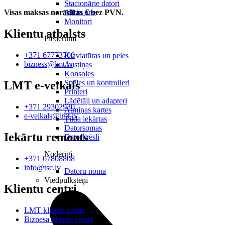
Stacionārie datori
All in one
Visas maksas norādītas € bez PVN.
Monitori
Klientu atbalsts
Piederumi
+371 67773700
Klaviatūras un peles
bizness@lmt.lv
Austiņas
Konsoles
Spēles un kontrolieri
LMT e-veikals
Printeri
Lādētāji un adapteri
+371 29302930
Atmiņas kartes
e-veikals@lmt.lv
Tīkla iekārtas
Datorsomas
Iekārtu remonts
Datorkrēsli
Noderīgi
+371 67808808
info@tsc.lv
Datoru noma
Viedpulksteņi
Klientu centri
LMT klientu centri
Biznesa klientu centri