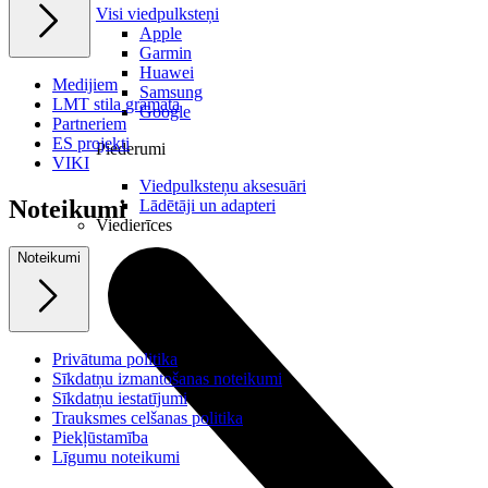
Visi viedpulksteņi
Apple
Garmin
Huawei
Medijiem
Samsung
LMT stila grāmata
Google
Partneriem
ES projekti
Piederumi
VIKI
Viedpulksteņu aksesuāri
Noteikumi
Lādētāji un adapteri
Viedierīces
Noteikumi
Privātuma politika
Sīkdatņu izmantošanas noteikumi
Sīkdatņu iestatījumi
Trauksmes celšanas politika
Piekļūstamība
Līgumu noteikumi