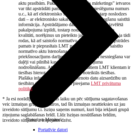
aktu prasībām. Pakalpojuma “Mobilais mārketings” ietvaros
var tikt apstrādāti pamatdati, piemēram, pieslēguma numurs
u.c., kā arī elektronisko sakaru metadati, tostarp noslodzes
dati – ar elektronisko sakaru pakalpojumu sniegšanu saistītā
informācija. Apstrādājamo datu mērķis ir īstenot izvēlētā
pakalpojuma izpildi, tostarp nodrošināt ar to saistīto
kvalitāti, norēķinus un pieteikto jautājumu risināšanu, ja tādi
rodas, kā arī saistošo normatīvo aktu izpildi. Datu apstrādes
pamats ir pieprasītais LMT pakalpojums un ar to saistīto
normatīvo aktu īstenošana. Šāda apstrāde ir
priekšnosacījums darījuma izpildei, un datu nesniegšana var
daļēji vai pilnībā kavēt vai pārtraukt darījuma
nodrošināšanu. Attiecībā uz saviem datiem LMT klientam ir
tiesības īstenot normatīvajos aktos noteiktās tiesības.
Plašāka informācija par LMT īstenoto datu aizsardzību un
tiesībām datu apstrādes jomā pieejama
LMT privātuma
politikā
.
* Ja esi norādījis citu sūtīšanas laiku un pēc sūtījuma sagatavošanas
veic izmaiņas grupas numuros, tad šīs izmaiņas neattieksies uz jau
izveidoto sūtījumu t.i. īsziņu saņems numuri, kuri bija iekļauti grupā
ziņojuma saglabāšanas brīdī. Līdz īsziņas nosūtīšanas brīdim,
Datori un Monitori
izveidoto sūtījumu ir iespējams dzēst.
Portatīvie datori