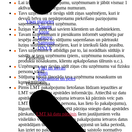
Lai izmantotu pakalpojumu, uzņēmumam ir jābūt vismaz 1
aktīvam LMT pieslēguma numuram.
Tavs uzņēmums ir tiesīgs sūtīt ziņas saņēmējem, kuri ir
devuši brīvu un nepārprotamu piekrišanu paziņojumu
Visas planšetes
saņemšanai no tava uzņēmuma.
Xiaomi
Īsziņas var sūtīt tikai saviem klientiem un darbiniekiem.
Apple
Tavam uzņēmumam ir pienākums informēt saņēmēju par
Lenovo
iespēju atteikties no sūtījumu saņemšanas un pārtraukt
Samsung
īsziņu sūtīšanu saņēmējiem, kuri ir izteikuši šādu prasību.
ONYX
Tavs uzņēmums ir atbildīgs par to, lai norādītais sūtītājs ir
saistīts ar tavu uzņēmumu (piem., uzņēmuma nosaukums,
Piederumi
produkta nosaukums, klientu apkalpošanas tālrunis u.c.).
Uzņēmums nav tiesīgs sūtīt ziņas citu uzņēmumu vai fizisku
Vāki un ietvari
personu vārdā.
Irbuļi
Sūtījuma tekstā jānorāda tava uzņēmuma nosaukums un
Klaviatūras un peles
kontakttālrunis.
Datortehnika
Pirms LMT pakalpojumu lietošanas lūdzam iepazīties ar
LMT sniegto datu apstrādes informāciju. Attiecībā uz datu
apstrādi, ko šī pakalpojuma ietvaros kā pārzinis veic pats
LMT klients (juridiskā persona, kas lieto šo pakalpojumu),
lūgums iepazīties ar konkrētā pārziņa sniegto datu apstrādes
pārskatu.
LMT kā datu pārzinis
šiem jautājumiem velta
vislielāko vērību. LMT sniegto pakalpojumu ietvaros datus
apstrādājam tikai nepieciešamajā apjomā un laika periodā,
kas izriet no pakalpojuma būtības un saistošo normatīvo