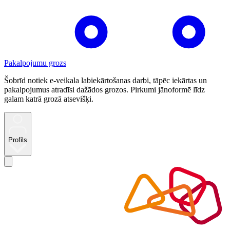
Pakalpojumu grozs
Šobrīd notiek e-veikala labiekārtošanas darbi, tāpēc iekārtas un
pakalpojumus atradīsi dažādos grozos. Pirkumi jānoformē līdz
galam katrā grozā atsevišķi.
Profils