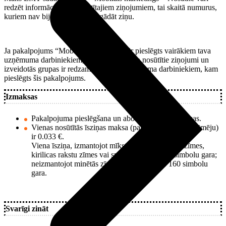
redzēt informāciju par nosūtītajiem ziņojumiem, tai skaitā numurus,
kuriem nav bijis iespējams piegādāt ziņu.
Ja pakalpojums “Mobilais mārketings” ir pieslēgts vairākiem tava
uzņēmuma darbiniekiem, tad katra lietotāja nosūtītie ziņojumi un
izveidotās grupas ir redzamas visiem uzņēmuma darbiniekiem, kam
pieslēgts šis pakalpojums.
Izmaksas
Pakalpojuma pieslēgšana un abonēšana ir bezmaksas.
Vienas nosūtītās īsziņas maksa (par katru īsziņas saņēmēju)
ir 0.033 €.
Viena īsziņa, izmantojot mīkstinājuma un garumzīmes,
kirilicas rakstu zīmes vai specsimbolus, ir 70 simbolu gara;
neizmantojot minētās zīmes, viena īsziņa ir 160 simbolu
gara.
Svarīgi zināt