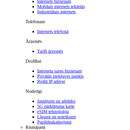
Internets biznesam
Mobilais internets iekārtās
Industriālais internets
Telefonam
Internets telefonā
Ārzemēs
Tarifi ārzemēs
Drošībai
Interneta sargs biznesam
Privātās piekļuves punkts
Reālā IP adrese
Noderīgi
Jautājumi un atbildes
5G pārklājuma karte
eSIM tehnoloģija
Līgumi un noteikumi
Papildpakalpojumi
Risinājumi