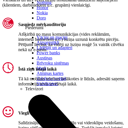
Nothing
(klientiem, darbiniekiem u.c. grupām) vienlaicīgi.
Honor
Nokia
Doro
Sasniedz mērķauditoriju
Piederumi
Atšķirībā no masu komunikācijas (vides reklāmām,
Vāciņi un maciņi
interneta banneriem u.c.) īsziņa uzrunā konkrētu pircēju.
Aizsargstikli
Pētījumi liecina, ka vidēji uz īsziņu reaģē 5x vairāk cilvēku
Lādētāji un adapteri
nekā uz e-pastu.
Power banks
Austiņas
Brīvroku sistēmas
Irbuļi
Īstā ziņa īstajā laikā
Atmiņas kartes
Telefonu turētaji
Tā kā mobilais telefons lielākoties ir līdzās, adresāti saņems
Stabilizatori
informāciju tevis izvēlētajā laikā.
Televizori
Viegli īstenot
Salīdzinājumā ar reklāmas attēlu vai videoklipu veidošanu,
īsziņu sūtīšana ir viegls uzdevums. Turklāt izmaksā krietni