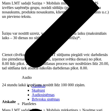
Mans LMT sadaļā Saziņa > Mobilais mārketings > Sūtīt SMS
izvēlies saņēmēju grupu, norādi sūtītāju (piem., tava uzņēmuma
nosaukums, produkta nosaukums, klientu apkalpošanas tālrunis u.c.)
un pievieno tekstu.
Īsziņu var nosūtīt uzreiz, vai arī norādi konkrētu laiku (maksimālais
laiks – 30 dienas no sūtījuma izveidošanas brīža)*.
Cienot cilvēku privāto laiku, LMT sūtījumu piegādi veic darbdienās
(no pirmdienas līdz piektdienai, izņemot svētku dienas) no plkst.
8.00 līdz plkst. 20.00. Ja sūtīšanas process nav noslēdzies līdz 20.00,
tad sūtīšana tiek atsākta nākošās darbdienas plkst. 8.00.
Audio
24 stundu laikā iespējams nosūtīt līdz 100 000 ziņām.
Austiņas
Skaļruņi
Audiosistēmas
Brīvroku sistēmas
Atskaite
Planšetes
Mans LMT sadaļā Saziņa > Mobilais mārketings > Nosūtne vari