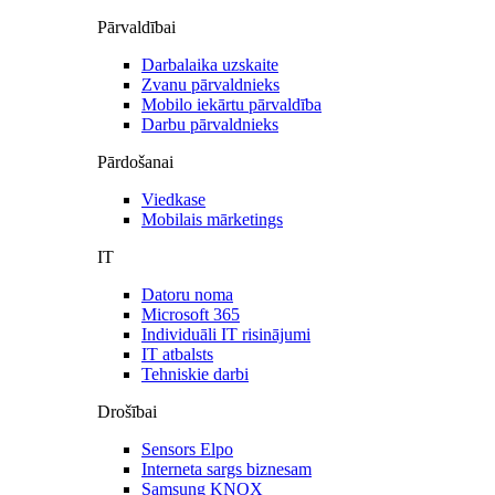
Pārvaldībai
Darbalaika uzskaite
Zvanu pārvaldnieks
Mobilo iekārtu pārvaldība
Darbu pārvaldnieks
Pārdošanai
Viedkase
Mobilais mārketings
IT
Datoru noma
Microsoft 365
Individuāli IT risinājumi
IT atbalsts
Tehniskie darbi
Drošībai
Sensors Elpo
Interneta sargs biznesam
Samsung KNOX