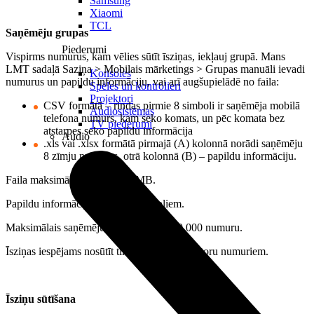
Samsung
Xiaomi
TCL
Saņēmēju grupas
Piederumi
Vispirms numurus, kam vēlies sūtīt īsziņas, iekļauj grupā. Mans
LMT sadaļā Saziņa > Mobilais mārketings > Grupas manuāli ievadi
Konsoles
numurus un papildu informāciju, vai arī augšupielādē no faila:
Spēles un kontrolieri
Projektori
CSV formātā – rindas pirmie 8 simboli ir saņēmēja mobilā
Audiosistēmas
telefona numurs, kam seko komats, un pēc komata bez
TV piederumi
atstarpes seko papildu informācija
Audio
.xls vai .xlsx formātā pirmajā (A) kolonnā norādi saņēmēju
8 zīmju numurus, otrā kolonnā (B) – papildu informāciju.
Faila maksimālais izmērs – 1 MB.
Papildu informācija – līdz 40 simboliem.
Maksimālais saņēmēju skaits grupā – 50 000 numuru.
Īsziņas iespējams nosūtīt tikai Latvijas operatoru numuriem.
Īsziņu sūtīšana