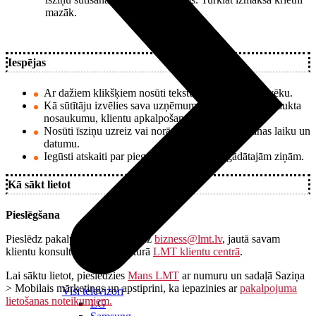
mazāk.
Iespējas
Ar dažiem klikšķiem nosūti tekstu līdz 50 tūkst. cilvēku.
Kā sūtītāju izvēlies sava uzņēmuma nosaukumu, produkta
nosaukumu, klientu apkalpošanas tālruni u.c.
Nosūti īsziņu uzreiz vai norādi konkrētu izsūtīšanas laiku un
datumu.
Iegūsti atskaiti par piegādātājām un nepiegādātajām ziņām.
Kā sākt lietot
Pieslēgšana
Pieslēdz pakalpojumu, rakstot uz
bizness@lmt.lv
, jautā savam
klientu konsultantam vai jebkurā
LMT klientu centrā
.
Lai sāktu lietot, pieslēdzies
Mans LMT
ar numuru un sadaļā Saziņa
> Mobilais mārketings un apstiprini, ka iepazinies ar
pakalpojuma
Visi televizori
lietošanas noteikumiem.
LG