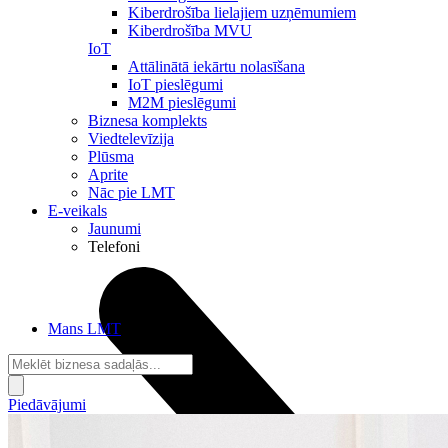
Kiberdrošība lielajiem uzņēmumiem
Kiberdrošība MVU
IoT
Attālinātā iekārtu nolasīšana
IoT pieslēgumi
M2M pieslēgumi
Biznesa komplekts
Viedtelevīzija
Plūsma
Aprite
Nāc pie LMT
E-veikals
Jaunumi
Telefoni
Mans LMT
Piedāvājumi