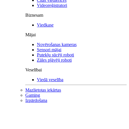
Citas viedierīces
Videoreģistratori
Biznesam
Viedkase
Mājai
Novērošanas kameras
Sensori mājai
Putekļu sūcēji roboti
Zāles pļāvēji roboti
Veselībai
Viedā veselība
Mazlietotas iekārtas
Gaming
Izpārdošana