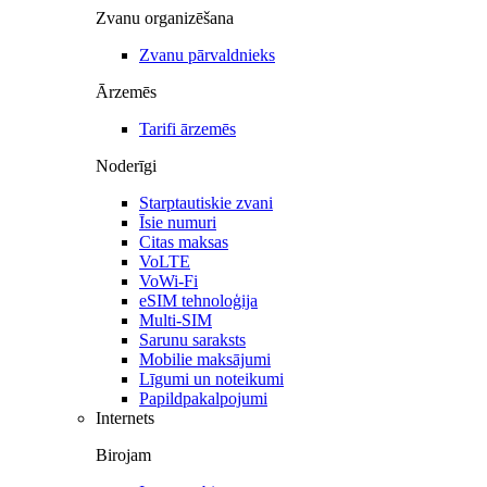
Zvanu organizēšana
Zvanu pārvaldnieks
Ārzemēs
Tarifi ārzemēs
Noderīgi
Starptautiskie zvani
Īsie numuri
Citas maksas
VoLTE
VoWi-Fi
eSIM tehnoloģija
Multi-SIM
Sarunu saraksts
Mobilie maksājumi
Līgumi un noteikumi
Papildpakalpojumi
Internets
Birojam