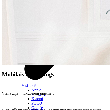
Mobilais mārketings
Visi telefoni
Apple
Viena ziņa – tūkstošiem saņēmēju
Samsung
Xiaomi
POCO
Google
Vienkāršs un ātrs veids īsziņu nosūtīšanai daudziem saņēmējiem