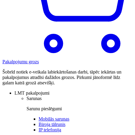
Pakalpojumu grozs
Šobrīd notiek e-veikala labiekārtošanas darbi, tāpēc iekārtas un
pakalpojumus atradīsi dažādos grozos. Pirkumi jānoformē līdz
galam katrā grozā atsevišķi.
LMT pakalpojumi
Sarunas
Sarunu pieslēgumi
Mobilās sarunas
Biroja tālrunis
IP telefonija