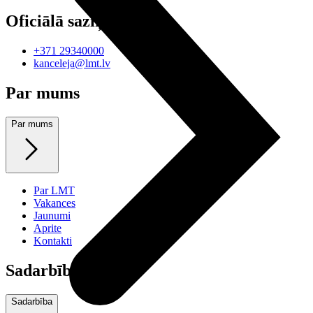
Oficiālā saziņa
+371 29340000
kanceleja@lmt.lv
Par mums
Par mums
Par LMT
Vakances
Jaunumi
Aprite
Kontakti
Sadarbība
Sadarbība