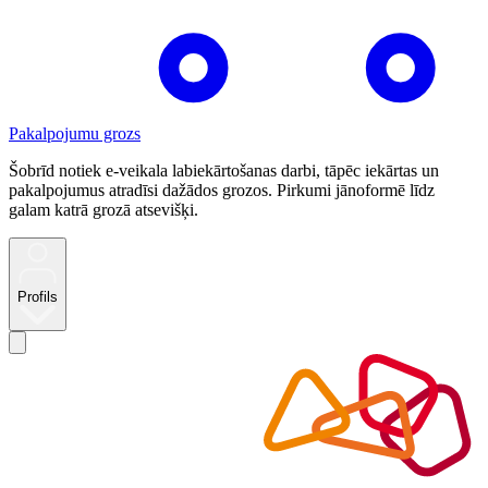
Pakalpojumu grozs
Šobrīd notiek e-veikala labiekārtošanas darbi, tāpēc iekārtas un
pakalpojumus atradīsi dažādos grozos. Pirkumi jānoformē līdz
galam katrā grozā atsevišķi.
Profils