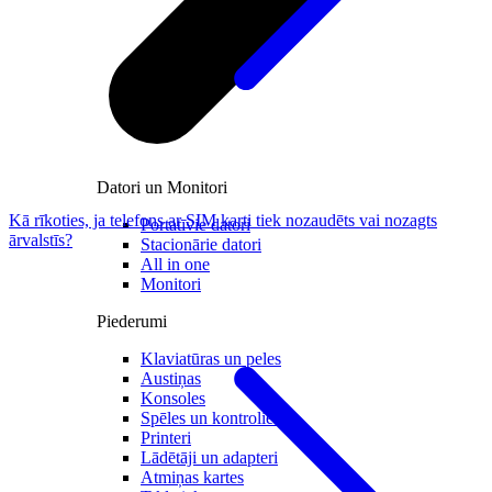
Datori un Monitori
Kā rīkoties, ja telefons ar SIM karti tiek nozaudēts vai nozagts
Portatīvie datori
ārvalstīs?
Stacionārie datori
All in one
Monitori
Piederumi
Klaviatūras un peles
Austiņas
Konsoles
Spēles un kontrolieri
Printeri
Lādētāji un adapteri
Atmiņas kartes