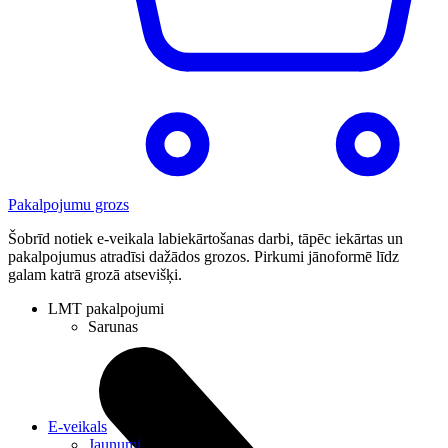
Pakalpojumu grozs
Šobrīd notiek e-veikala labiekārtošanas darbi, tāpēc iekārtas un
pakalpojumus atradīsi dažādos grozos. Pirkumi jānoformē līdz
galam katrā grozā atsevišķi.
LMT pakalpojumi
Sarunas
E-veikals
Jaunumi