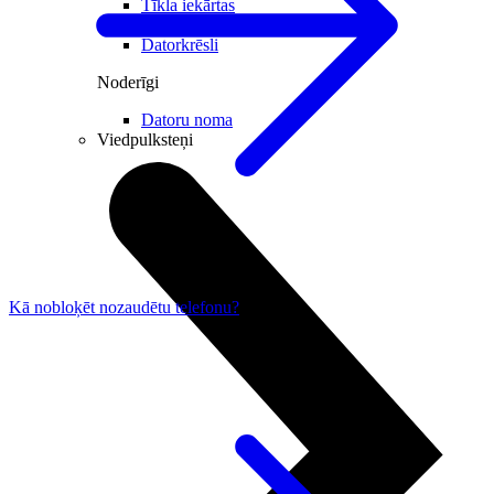
Tīkla iekārtas
Datorsomas
Datorkrēsli
Noderīgi
Datoru noma
Viedpulksteņi
Kā nobloķēt nozaudētu telefonu?