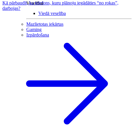
Kā pārbaudīt, ka telefons, kuru plānoju iegādāties “no rokas”,
Veselībai
darbojas?
Viedā veselība
Mazlietotas iekārtas
Gaming
Izpārdošana