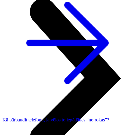
Kā pārbaudīt telefonu, ja vēlos to iegādāties “no rokas”?