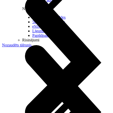
Reālā IP adrese
Noderīgi
Jautājumi un atbildes
5G pārklājuma karte
eSIM tehnoloģija
Līgumi un noteikumi
Papildpakalpojumi
Risinājumi
Nozaudēts tālrunis