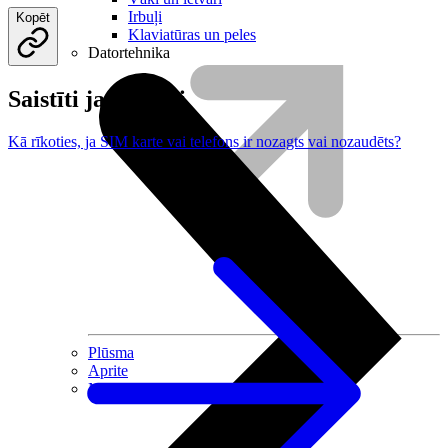
Irbuļi
Kopēt
Klaviatūras un peles
Datortehnika
Saistīti jautājumi
Kā rīkoties, ja SIM karte vai telefons ir nozagts vai nozaudēts?
Plūsma
Aprite
Nāc pie LMT