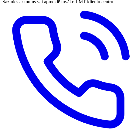
Sazinies ar mums vai apmeklē tuvāko LMT klientu centru.