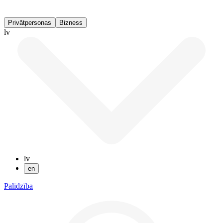
Privātpersonas
Bizness
lv
lv
en
Palīdzība