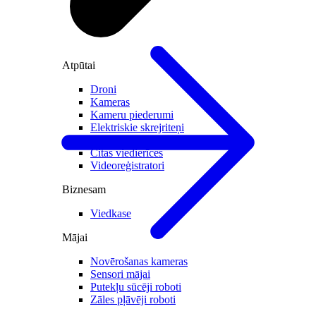
Atpūtai
Droni
Kameras
Kameru piederumi
Elektriskie skrejriteņi
Brīvroku sistēmas
Citas viedierīces
Videoreģistratori
Biznesam
Viedkase
Mājai
Novērošanas kameras
Sensori mājai
Putekļu sūcēji roboti
Zāles pļāvēji roboti