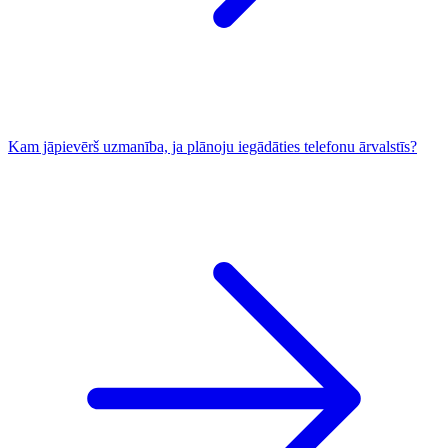
Kam jāpievērš uzmanība, ja plānoju iegādāties telefonu ārvalstīs?