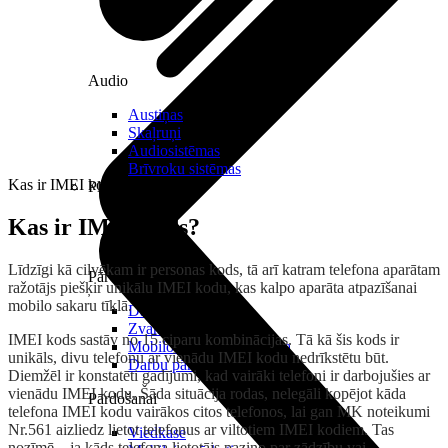
Audio
Austiņas
Skaļruņi
Audiosistēmas
Brīvroku sistēmas
Kas ir IMEI kods?
Planšetes
Kas ir IMEI kods?
Līdzīgi kā cilvēkam ir personas kods, tā arī katram telefona aparātam
Pārvaldībai
ražotājs piešķir unikālu IMEI kodu, kas kalpo aparāta atpazīšanai
mobilo sakaru tīklā.
Darbalaika uzskaite
Zvanu pārvaldnieks
IMEI kods sastāv no 15 ciparu kombinācijas. Tā kā šis kods ir
Mobilo iekārtu pārvaldība
unikāls, divu telefonu ar vienādu IMEI kodu nedrīkstētu būt.
Darbu pārvaldnieks
Diemžēl ir konstatēti gadījumi, kad vairāki telefoni ir darbojušies ar
vienādu IMEI kodu. Šāda situācija rodas, nelegāli kopējot kāda
Pārdošanai
telefona IMEI kodu vairākos citos telefonos, lai gan MK noteikumi
Nr.561 aizliedz lietot telefonus ar viltotiem IMEI kodiem. Tas
Viedkase
nozīmē – ja kāds telefona lietotājs paziņo par zādzību vai