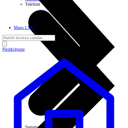
Telefoni
Mans LMT
Piedāvājumi
Sarunu pieslēgumi