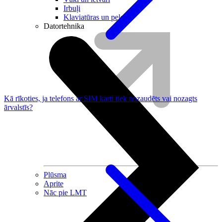
Irbuļi
Klaviatūras un peles
Datortehnika
Kā rīkoties, ja telefons ar SIM karti tiek nozaudēts vai nozagts
ārvalstīs?
Plūsma
Aprite
Nāc pie LMT