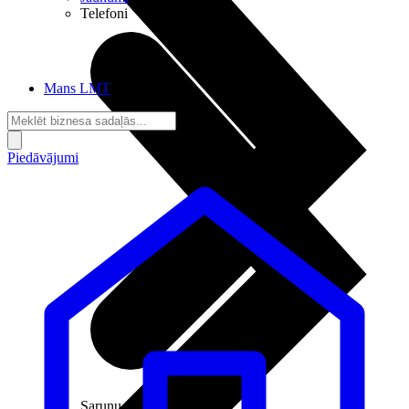
Telefoni
Mans LMT
Piedāvājumi
Sarunu pieslēgumi