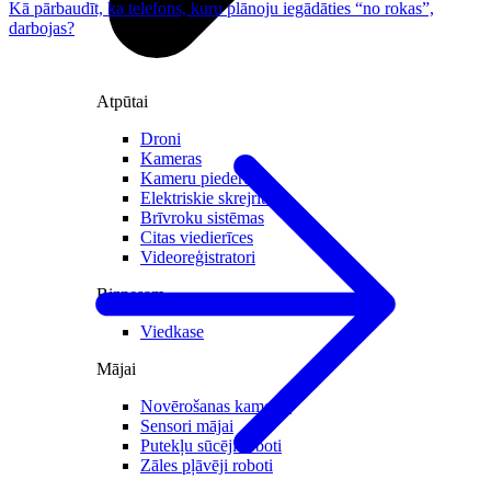
Kā pārbaudīt, ka telefons, kuru plānoju iegādāties “no rokas”,
darbojas?
Atpūtai
Droni
Kameras
Kameru piederumi
Elektriskie skrejriteņi
Brīvroku sistēmas
Citas viedierīces
Videoreģistratori
Biznesam
Viedkase
Mājai
Novērošanas kameras
Sensori mājai
Putekļu sūcēji roboti
Zāles pļāvēji roboti