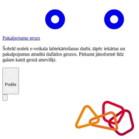
Pakalpojumu grozs
Šobrīd notiek e-veikala labiekārtošanas darbi, tāpēc iekārtas un
pakalpojumus atradīsi dažādos grozos. Pirkumi jānoformē līdz
galam katrā grozā atsevišķi.
Profils