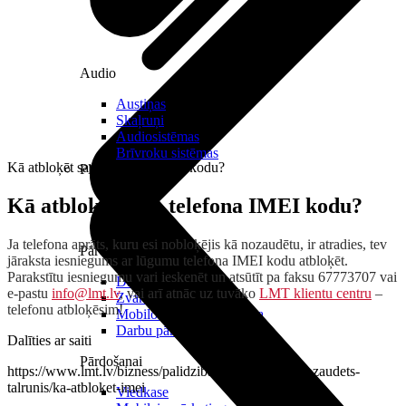
Audio
Austiņas
Skaļruņi
Audiosistēmas
Brīvroku sistēmas
Kā atbloķēt sava telefona IMEI kodu?
Planšetes
Kā atbloķēt sava telefona IMEI kodu?
Ja telefona aprāts, kuru esi nobloķējis kā nozaudētu, ir atradies, tev
Pārvaldībai
jāraksta iesniegums ar lūgumu telefona IMEI kodu atbloķēt.
Parakstītu iesniegumu vari ieskenēt un atsūtīt pa faksu 67773707 vai
Darbalaika uzskaite
e-pastu
info@lmt.lv
, vai arī atnāc uz tuvāko
LMT klientu centru
–
Zvanu pārvaldnieks
telefonu atbloķēsim!
Mobilo iekārtu pārvaldība
Darbu pārvaldnieks
Dalīties ar saiti
Pārdošanai
https://www.lmt.lv/bizness/palidziba/tavai-drosibai/nozaudets-
talrunis/ka-atbloket-imei
Viedkase