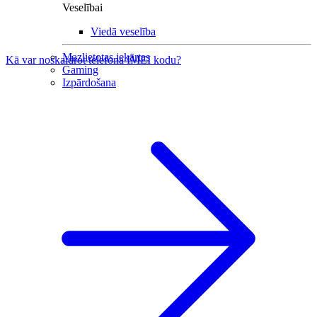
Veselībai
Viedā veselība
Mazlietotas iekārtas
Kā var noskaidrot telefona IMEI kodu?
Gaming
Izpārdošana