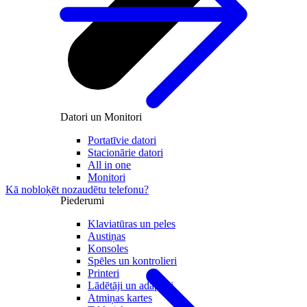
Datori un Monitori
Portatīvie datori
Stacionārie datori
All in one
Monitori
Kā nobloķēt nozaudētu telefonu?
Piederumi
Klaviatūras un peles
Austiņas
Konsoles
Spēles un kontrolieri
Printeri
Lādētāji un adapteri
Atmiņas kartes