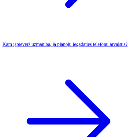
Kam jāpievērš uzmanība, ja plānoju iegādāties telefonu ārvalstīs?