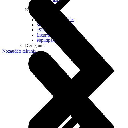
Reālā IP adrese
Noderīgi
Jautājumi un atbildes
5G pārklājuma karte
eSIM tehnoloģija
Līgumi un noteikumi
Papildpakalpojumi
Risinājumi
Nozaudēts tālrunis