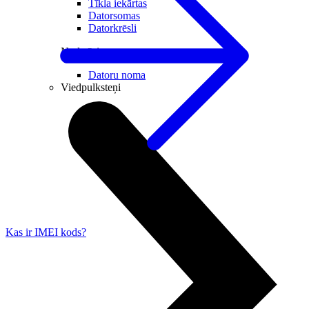
Tīkla iekārtas
Datorsomas
Datorkrēsli
Noderīgi
Datoru noma
Viedpulksteņi
Kas ir IMEI kods?