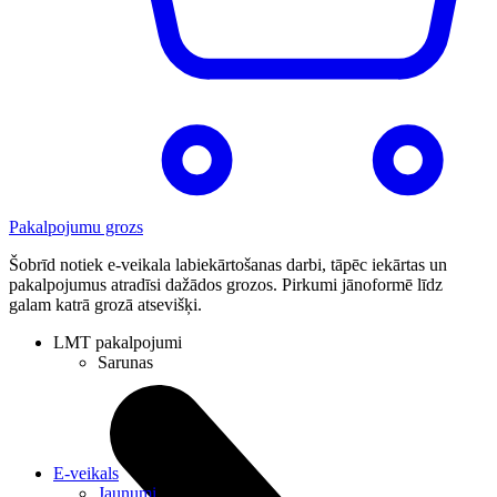
Pakalpojumu grozs
Šobrīd notiek e-veikala labiekārtošanas darbi, tāpēc iekārtas un
pakalpojumus atradīsi dažādos grozos. Pirkumi jānoformē līdz
galam katrā grozā atsevišķi.
LMT pakalpojumi
Sarunas
E-veikals
Jaunumi