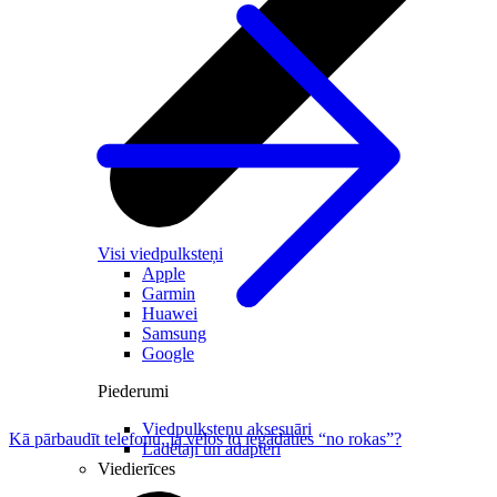
Visi viedpulksteņi
Apple
Garmin
Huawei
Samsung
Google
Piederumi
Viedpulksteņu aksesuāri
Kā pārbaudīt telefonu, ja vēlos to iegādāties “no rokas”?
Lādētāji un adapteri
Viedierīces