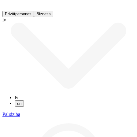
Privātpersonas
Bizness
lv
lv
en
Palīdzība