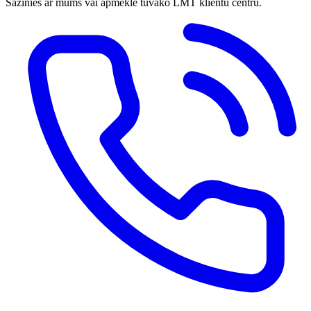
Sazinies ar mums vai apmeklē tuvāko LMT klientu centru.