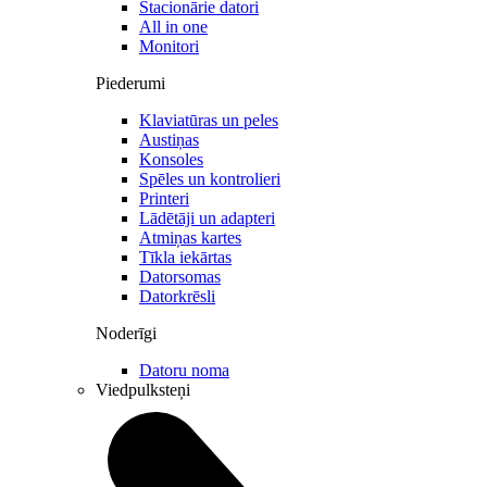
Stacionārie datori
All in one
Monitori
Piederumi
Klaviatūras un peles
Austiņas
Konsoles
Spēles un kontrolieri
Printeri
Lādētāji un adapteri
Atmiņas kartes
Tīkla iekārtas
Datorsomas
Datorkrēsli
Noderīgi
Datoru noma
Viedpulksteņi