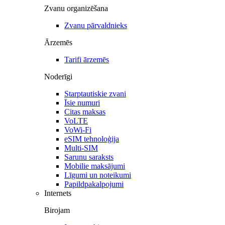
Zvanu organizēšana
Zvanu pārvaldnieks
Ārzemēs
Tarifi ārzemēs
Noderīgi
Starptautiskie zvani
Īsie numuri
Citas maksas
VoLTE
VoWi-Fi
eSIM tehnoloģija
Multi-SIM
Sarunu saraksts
Mobilie maksājumi
Līgumi un noteikumi
Papildpakalpojumi
Internets
Birojam