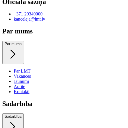
Oficiālā saziņa
+371 29340000
kanceleja@lmt.lv
Par mums
Par mums
Par LMT
Vakances
Jaunumi
Aprite
Kontakti
Sadarbība
Sadarbība