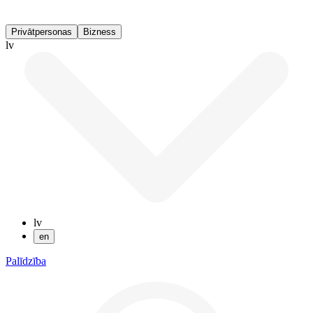
Privātpersonas
Bizness
lv
lv
en
Palīdzība