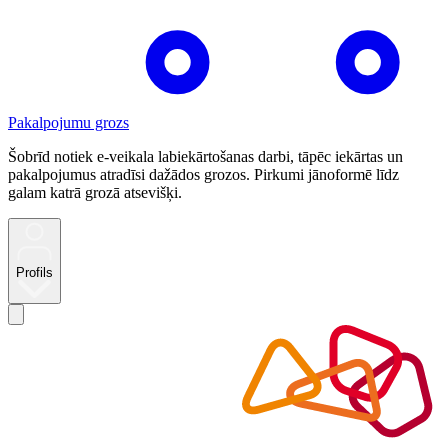
Pakalpojumu grozs
Šobrīd notiek e-veikala labiekārtošanas darbi, tāpēc iekārtas un
pakalpojumus atradīsi dažādos grozos. Pirkumi jānoformē līdz
galam katrā grozā atsevišķi.
Profils