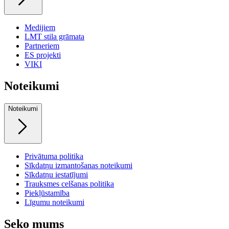
Medijiem
LMT stila grāmata
Partneriem
ES projekti
VIKI
Noteikumi
Noteikumi
Privātuma politika
Sīkdatņu izmantošanas noteikumi
Sīkdatņu iestatījumi
Trauksmes celšanas politika
Piekļūstamība
Līgumu noteikumi
Seko mums