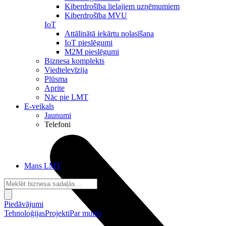
Kiberdrošība lielajiem uzņēmumiem
Kiberdrošība MVU
IoT
Attālinātā iekārtu nolasīšana
IoT pieslēgumi
M2M pieslēgumi
Biznesa komplekts
Viedtelevīzija
Plūsma
Aprite
Nāc pie LMT
E-veikals
Jaunumi
Telefoni
Mans LMT
Piedāvājumi
Tehnoloģijas
Projekti
Par mums