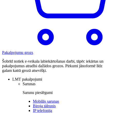
Pakalpojumu grozs
Šobrīd notiek e-veikala labiekārtošanas darbi, tāpēc iekārtas un
pakalpojumus atradīsi dažādos grozos. Pirkumi jānoformē līdz
galam katrā grozā atsevišķi.
LMT pakalpojumi
Sarunas
Sarunu pieslēgumi
Mobilās sarunas
Biroja tālrunis
IP telefonija