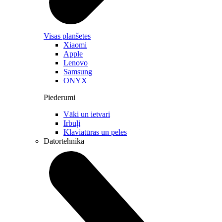
klienta vajadzībām, kā arī integrējot tos klienta biznesa sistēmās.
LMT jau ilgstoši izstrādā un ievieš dažādus datorredzes risinājumus,
piemēram, satiksmes uzraudzībai un kontrolei u.c., kur datorredze
Visas planšetes
ļauj automatizēt un digitalizēt dažādus manuālus procesus.
Xiaomi
Apple
Lenovo
Samsung
ONYX
Piederumi
Vāki un ietvari
Irbuļi
Klaviatūras un peles
Datortehnika