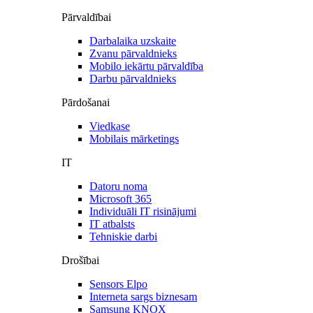
Pārvaldībai
Darbalaika uzskaite
Zvanu pārvaldnieks
Mobilo iekārtu pārvaldība
Darbu pārvaldnieks
Pārdošanai
Viedkase
Mobilais mārketings
IT
Datoru noma
Microsoft 365
Individuāli IT risinājumi
IT atbalsts
Tehniskie darbi
Drošībai
Sensors Elpo
Interneta sargs biznesam
Samsung KNOX