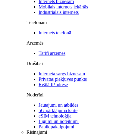
Internets biznesam
Mobilais internets iekārtās
Industriālais internets
Telefonam
Internets telefonā
Ārzemēs
Tarifi ārzemēs
Drošībai
Interneta sargs biznesam
Privātās piekļuves punkts
Reālā IP adrese
Noderīgi
Jautājumi un atbildes
5G pārklājuma karte
eSIM tehnoloģija
Līgumi un noteikumi
Papildpakalpojumi
Risinājumi