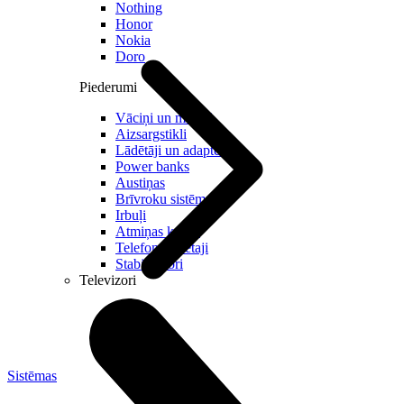
Nothing
Honor
Nokia
Doro
Piederumi
Vāciņi un maciņi
Aizsargstikli
Lādētāji un adapteri
Power banks
Austiņas
Brīvroku sistēmas
Irbuļi
Atmiņas kartes
Telefonu turētaji
Stabilizatori
Televizori
Sistēmas