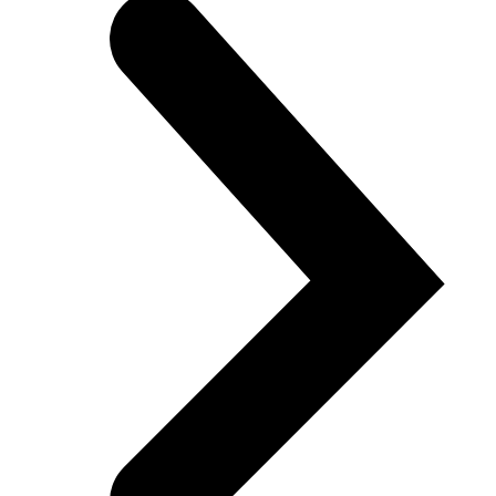
Datorredze kopā ar mākslīgo intelektu spēj izvairīties no cilvēciska
faktora kļūdām un automatizēt monotonus darbus, ļaujot cilvēku
resursu izmantot augstākas sarežģītības uzdevumiem. LMT izstrādā
objektu atpazīšanas, izsekošanas u.c. algoritmus, tos pielāgojot