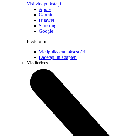
Visi viedpulksteņi
Apple
Garmin
Huawei
Samsung
Google
Piederumi
Viedpulksteņu aksesuāri
Lādētāji un adapteri
Viedierīces