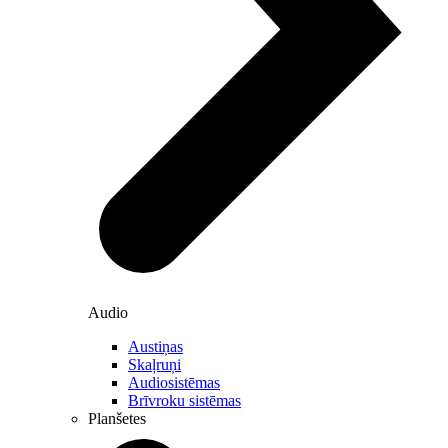
LMT pirmais Baltijā ieviesis privāto 5G tīklu plašā industriālā
teritorijā un piedāvā uzņēmumiem izveidot savu tīklu, piemēram,
rūpnīcās vai noliktavās. Šis 5G risinājums nodrošina stabilu un
augstas kvalitātes savienojumu, kam lielā teritorijā pietiek ar vienu
vai diviem raidītājiem. Tīklam ir arī augsts drošības līmenis, jo
piekļuve iespējama tikai ar īpašu SIM karti, padarot to par drošu un
izdevīgu alternatīvu Wi-Fi un citiem tradicionālajiem risinājumiem.
Uzzināt vairāk
(en)
Audio
Austiņas
Skaļruņi
Audiosistēmas
Brīvroku sistēmas
Planšetes