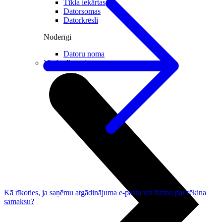
Tīkla iekārtas
Datorsomas
Datorkrēsli
Noderīgi
Datoru noma
Viedpulksteņi
Kā rīkoties, ja saņēmu atgādinājuma e-pastu vai īsziņu par rēķina
samaksu?