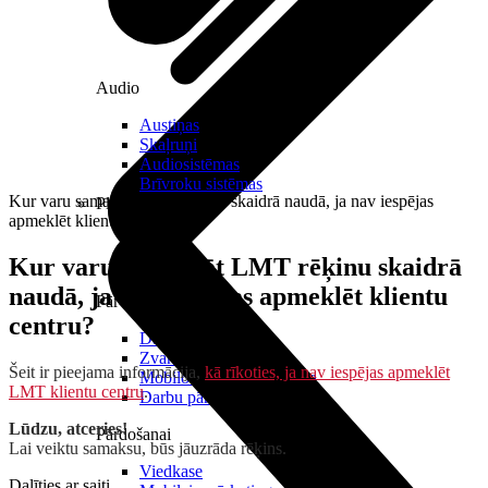
Audio
Austiņas
Skaļruņi
Audiosistēmas
Brīvroku sistēmas
Kur varu samaksāt LMT rēķinu skaidrā naudā, ja nav iespējas
Planšetes
apmeklēt klientu centru?
Kur varu samaksāt LMT rēķinu skaidrā
naudā, ja nav iespējas apmeklēt klientu
Pārvaldībai
centru?
Darbalaika uzskaite
Zvanu pārvaldnieks
Šeit ir pieejama informācija,
kā rīkoties, ja nav iespējas apmeklēt
Mobilo iekārtu pārvaldība
LMT klientu centru
.
Darbu pārvaldnieks
Lūdzu, atceries!
Pārdošanai
Lai veiktu samaksu, būs jāuzrāda rēķins.
Viedkase
Dalīties ar saiti