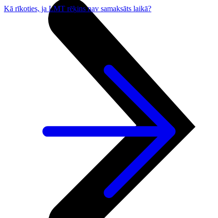
Kā rīkoties, ja LMT rēķins nav samaksāts laikā?