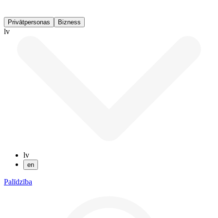
Privātpersonas
Bizness
lv
lv
en
Palīdzība