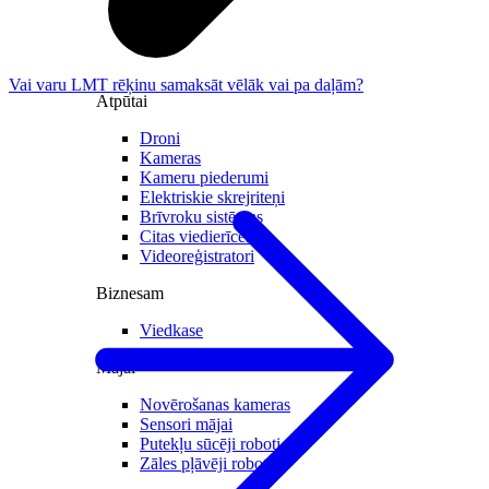
Vai varu LMT rēķinu samaksāt vēlāk vai pa daļām?
Atpūtai
Droni
Kameras
Kameru piederumi
Elektriskie skrejriteņi
Brīvroku sistēmas
Citas viedierīces
Videoreģistratori
Biznesam
Viedkase
Mājai
Novērošanas kameras
Sensori mājai
Putekļu sūcēji roboti
Zāles pļāvēji roboti