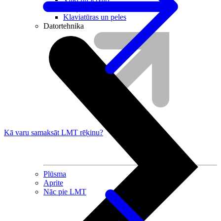
Irbuļi
Klaviatūras un peles
Datortehnika
Kā varu samaksāt LMT rēķinu?
Plūsma
Aprite
Nāc pie LMT