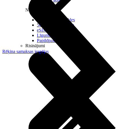
Reālā IP adrese
Noderīgi
Jautājumi un atbildes
5G pārklājuma karte
eSIM tehnoloģija
Līgumi un noteikumi
Papildpakalpojumi
Risinājumi
Rēķina samaksas iespējas