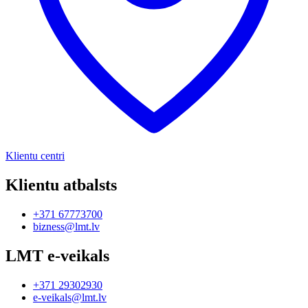
Klientu centri
Klientu atbalsts
+371 67773700
bizness@lmt.lv
LMT e-veikals
+371 29302930
e-veikals@lmt.lv