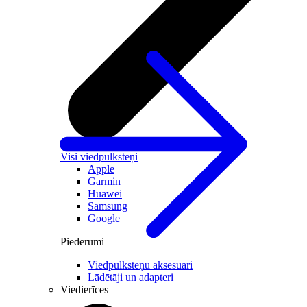
Visi viedpulksteņi
Apple
Garmin
Huawei
Samsung
Google
Piederumi
Viedpulksteņu aksesuāri
Lādētāji un adapteri
Viedierīces