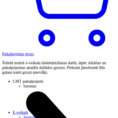
Pakalpojumu grozs
Šobrīd notiek e-veikala labiekārtošanas darbi, tāpēc iekārtas un
pakalpojumus atradīsi dažādos grozos. Pirkumi jānoformē līdz
galam katrā grozā atsevišķi.
LMT pakalpojumi
Sarunas
E-veikals
Jaunumi