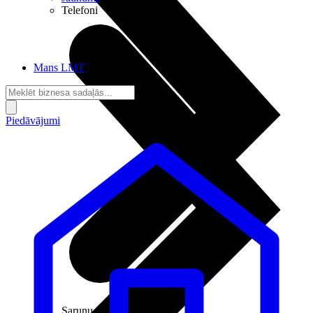
Telefoni
Mans LMT
Piedāvājumi
Sarunu pieslēgumi