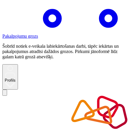
Pakalpojumu grozs
Šobrīd notiek e-veikala labiekārtošanas darbi, tāpēc iekārtas un
pakalpojumus atradīsi dažādos grozos. Pirkumi jānoformē līdz
galam katrā grozā atsevišķi.
Profils