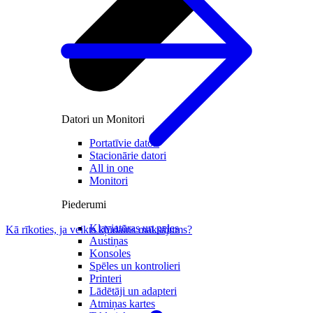
Datori un Monitori
Portatīvie datori
Stacionārie datori
All in one
Monitori
Piederumi
Klaviatūras un peles
Kā rīkoties, ja veikts kļūdains maksājums?
Austiņas
Konsoles
Spēles un kontrolieri
Printeri
Lādētāji un adapteri
Atmiņas kartes