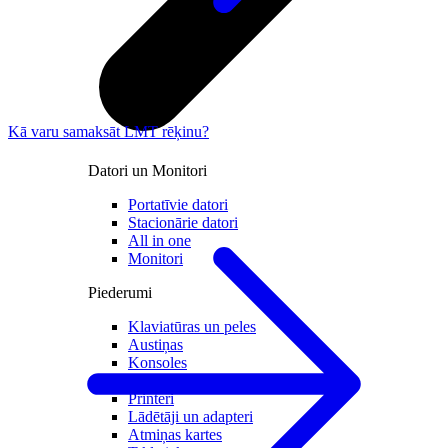
Kā varu samaksāt LMT rēķinu?
Datori un Monitori
Portatīvie datori
Stacionārie datori
All in one
Monitori
Piederumi
Klaviatūras un peles
Austiņas
Konsoles
Spēles un kontrolieri
Printeri
Lādētāji un adapteri
Atmiņas kartes