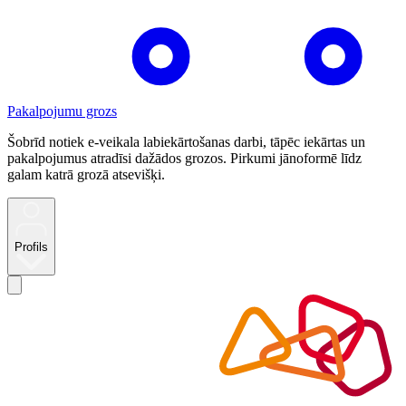
Pakalpojumu grozs
Šobrīd notiek e-veikala labiekārtošanas darbi, tāpēc iekārtas un
pakalpojumus atradīsi dažādos grozos. Pirkumi jānoformē līdz
galam katrā grozā atsevišķi.
Profils