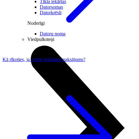
Tīkla iekārtas
Datorsomas
Datorkrēsli
Noderīgi
Datoru noma
Viedpulksteņi
Kā rīkoties, ja veikts kļūdains maksājums?