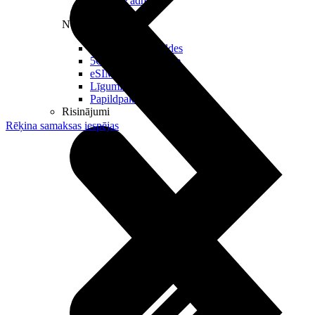
Reālā IP adrese
Noderīgi
Jautājumi un atbildes
5G pārklājuma karte
eSIM tehnoloģija
Līgumi un noteikumi
Papildpakalpojumi
Risinājumi
Rēķina samaksas iespējas