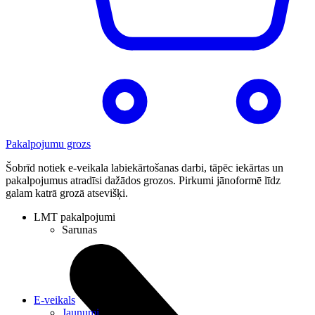
Pakalpojumu grozs
Šobrīd notiek e-veikala labiekārtošanas darbi, tāpēc iekārtas un
pakalpojumus atradīsi dažādos grozos. Pirkumi jānoformē līdz
galam katrā grozā atsevišķi.
LMT pakalpojumi
Sarunas
E-veikals
Jaunumi