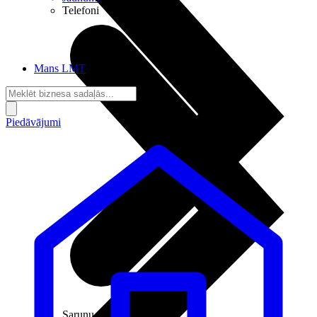
Telefoni
Mans LMT
Piedāvājumi
Sarunu pieslēgumi