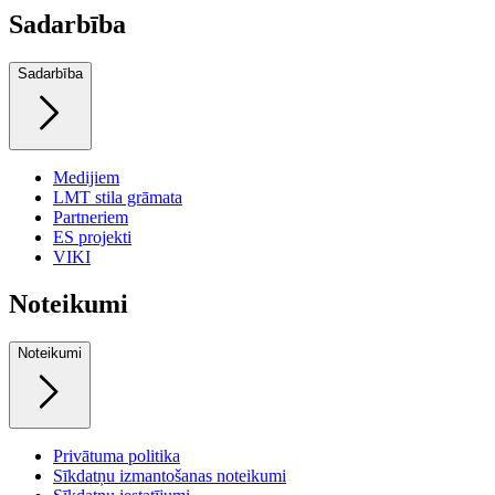
Sadarbība
Sadarbība
Medijiem
LMT stila grāmata
Partneriem
ES projekti
VIKI
Noteikumi
Noteikumi
Privātuma politika
Sīkdatņu izmantošanas noteikumi