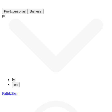
Privātpersonas
Bizness
lv
lv
en
Palīdzība