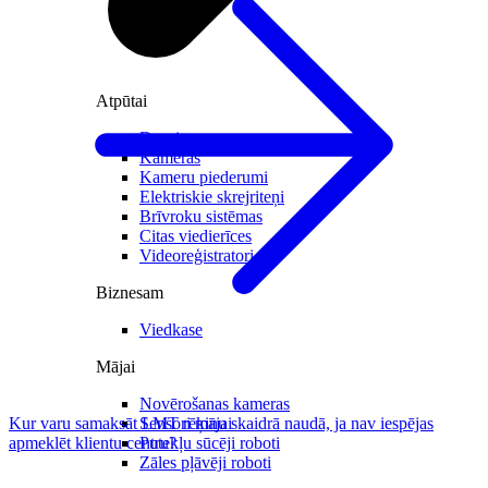
Atpūtai
Droni
Kameras
Kameru piederumi
Elektriskie skrejriteņi
Brīvroku sistēmas
Citas viedierīces
Videoreģistratori
Biznesam
Viedkase
Mājai
Novērošanas kameras
Kur varu samaksāt LMT rēķinu skaidrā naudā, ja nav iespējas
Sensori mājai
apmeklēt klientu centru?
Putekļu sūcēji roboti
Zāles pļāvēji roboti