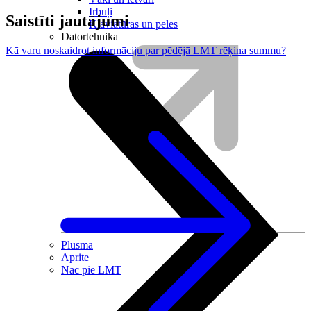
Irbuļi
Saistīti jautājumi
Klaviatūras un peles
Datortehnika
Kā varu noskaidrot informāciju par pēdējā LMT rēķina summu?
Plūsma
Aprite
Nāc pie LMT