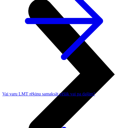
Vai varu LMT rēķinu samaksāt vēlāk vai pa daļām?