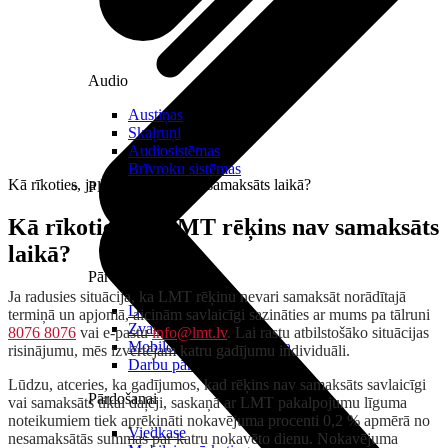
Audio
Austiņas
Skaļruņi
Audiosistēmas
Brīvroku sistēmas
Kā rīkoties, ja LMT rēķins nav samaksāts laikā?
Planšetes
Kā rīkoties, ja LMT rēķins nav samaksāts
laikā?
Pārvaldībai
Ja radusies situācija, ka LMT rēķinu nevari samaksāt norādītajā
Darbalaika uzskaite
termiņā un apjomā, aicinām savlaicīgi sazināties ar mums pa tālruni
Zvanu pārvaldnieks
8076 8076
vai e-pastu
info@lmt.lv
. Lai rastu atbilstošāko situācijas
Mobilo iekārtu pārvaldība
risinājumu, mēs izvērtējam katru gadījumu individuāli.
Darbu pārvaldnieks
Lūdzu, atceries, ka gadījumos, kad rēķins nav samaksāts savlaicīgi
Pārdošanai
vai samaksāts tikai daļēji, saskaņā ar LMT pakalpojumu līguma
noteikumiem tiek aprēķināti nokavējuma procenti 0,2 % apmērā no
Viedkase
nesamaksātās summas par katru nokavēto dienu. Nokavējuma