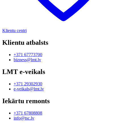
Klientu centri
Klientu atbalsts
+371 67773700
bizness@lmt.lv
LMT e-veikals
+371 29302930
e-veikals@lmt.lv
Iekārtu remonts
+371 67808808
info@tsc.lv