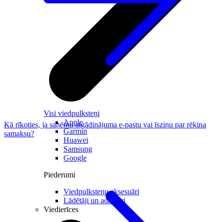
Visi viedpulksteņi
Apple
Kā rīkoties, ja saņēmu atgādinājuma e-pastu vai īsziņu par rēķina
Garmin
samaksu?
Huawei
Samsung
Google
Piederumi
Viedpulksteņu aksesuāri
Lādētāji un adapteri
Viedierīces