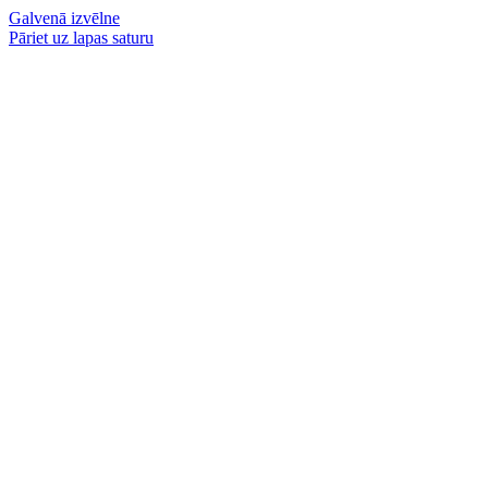
Galvenā izvēlne
Pāriet uz lapas saturu