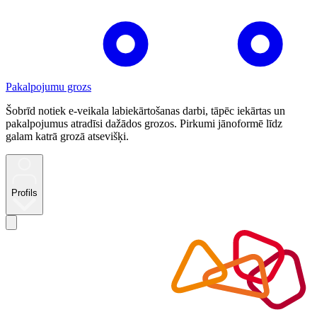
Pakalpojumu grozs
Šobrīd notiek e-veikala labiekārtošanas darbi, tāpēc iekārtas un
pakalpojumus atradīsi dažādos grozos. Pirkumi jānoformē līdz
galam katrā grozā atsevišķi.
Profils