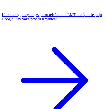
Kā rīkoties, ja iegādājos jaunu telefonu un LMT norēķinu iespēju
Google Play vairs nevaru izmantot?