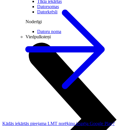
Tīkla iekārtas
Datorsomas
Datorkrēsli
Noderīgi
Datoru noma
Viedpulksteņi
Kādās iekārtās pieejama LMT norēķinu iespēja Google Play?