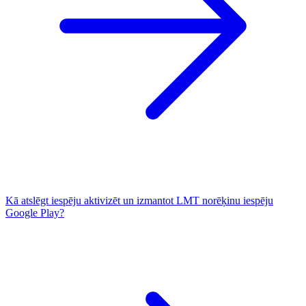
Kā atslēgt iespēju aktivizēt un izmantot LMT norēķinu iespēju
Google Play?