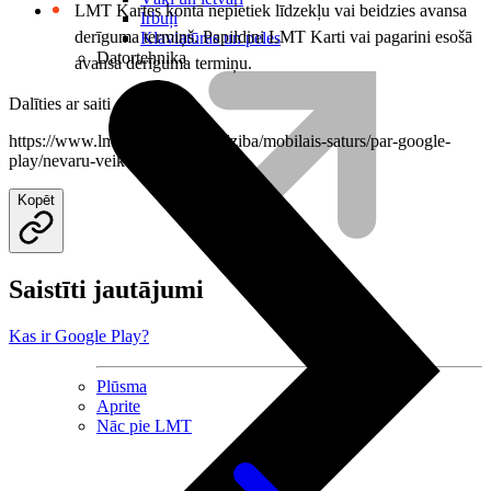
LMT Kartes kontā nepietiek līdzekļu vai beidzies avansa
Irbuļi
derīguma termiņš. Papildini LMT Karti vai
pagarini esošā
Klaviatūras un peles
Datortehnika
avansa derīguma termiņu.
Dalīties ar saiti
https://www.lmt.lv/bizness/palidziba/mobilais-saturs/par-google-
play/nevaru-veikt-pirkumus
Kopēt
Saistīti jautājumi
Kas ir Google Play?
Plūsma
Aprite
Nāc pie LMT