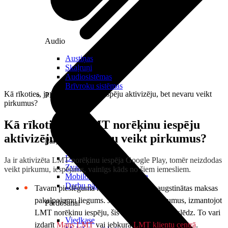
Audio
Austiņas
Skaļruņi
Audiosistēmas
Brīvroku sistēmas
Kā rīkoties, ja LMT norēķinu iespēju aktivizēju, bet nevaru veikt
Planšetes
pirkumus?
Kā rīkoties, ja LMT norēķinu iespēju
aktivizēju, bet nevaru veikt pirkumus?
Pārvaldībai
Darbalaika uzskaite
Ja ir aktivizēta LMT norēķinu iespēja Google Play, tomēr neizdodas
Zvanu pārvaldnieks
veikt pirkumu, iespējams, vainīgs kāds no šiem iemesliem.
Mobilo iekārtu pārvaldība
Darbu pārvaldnieks
Tavam pieslēguma numuram spēkā paaugstinātas maksas
pakalpojumu liegums. Ja vēlies veikt pirkumus, izmantojot
Pārdošanai
LMT norēķinu iespēju, šis ierobežojums jāatslēdz. To vari
Viedkase
izdarīt
Mans LMT
vai jebkurā
LMT klientu centrā
.