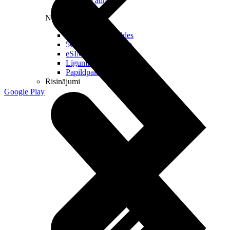
Reālā IP adrese
Noderīgi
Jautājumi un atbildes
5G pārklājuma karte
eSIM tehnoloģija
Līgumi un noteikumi
Papildpakalpojumi
Risinājumi
Google Play