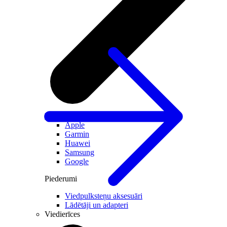
Visi viedpulksteņi
Apple
Garmin
Huawei
Samsung
Google
Piederumi
Viedpulksteņu aksesuāri
Lādētāji un adapteri
Viedierīces