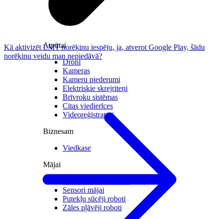
Atpūtai
Kā aktivizēt LMT norēķinu iespēju, ja, atverot Google Play, šādu
norēķinu veidu man nepiedāvā?
Droni
Kameras
Kameru piederumi
Elektriskie skrejriteņi
Brīvroku sistēmas
Citas viedierīces
Videoreģistratori
Biznesam
Viedkase
Mājai
Novērošanas kameras
Sensori mājai
Putekļu sūcēji roboti
Zāles pļāvēji roboti