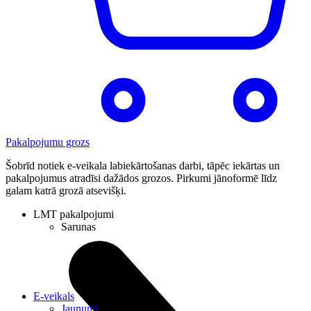
Pakalpojumu grozs
Šobrīd notiek e-veikala labiekārtošanas darbi, tāpēc iekārtas un
pakalpojumus atradīsi dažādos grozos. Pirkumi jānoformē līdz
galam katrā grozā atsevišķi.
LMT pakalpojumi
Sarunas
E-veikals
Jaunumi