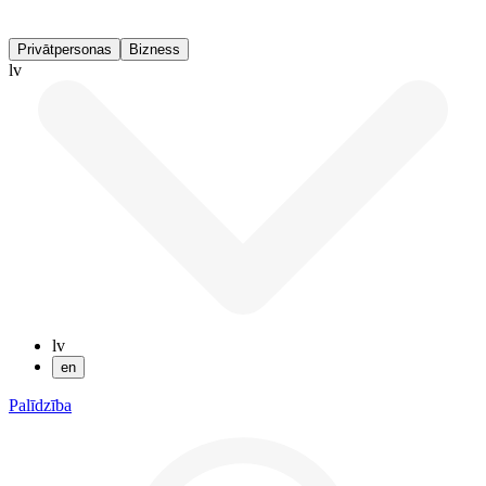
Privātpersonas
Bizness
lv
lv
en
Palīdzība