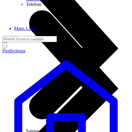
Telefoni
Mans LMT
Piedāvājumi
Sarunu pieslēgumi