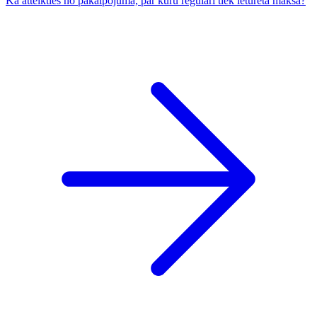
Kā atteikties no pakalpojuma, par kuru regulāri tiek ieturēta maksa?