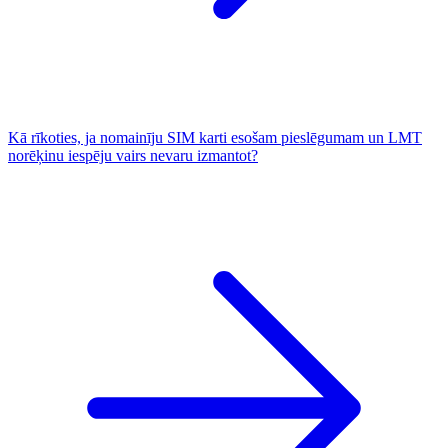
Kā rīkoties, ja nomainīju SIM karti esošam pieslēgumam un LMT
norēķinu iespēju vairs nevaru izmantot?