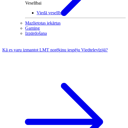
Veselībai
Viedā veselība
Mazlietotas iekārtas
Gaming
Izpārdošana
Kā es varu izmantot LMT norēķinu iespēju Viedtelevīzijā?