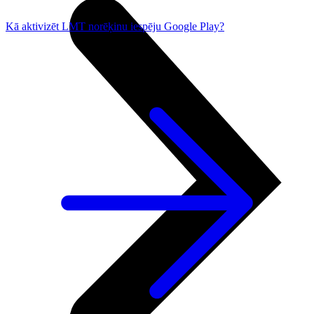
Kā aktivizēt LMT norēķinu iespēju Google Play?