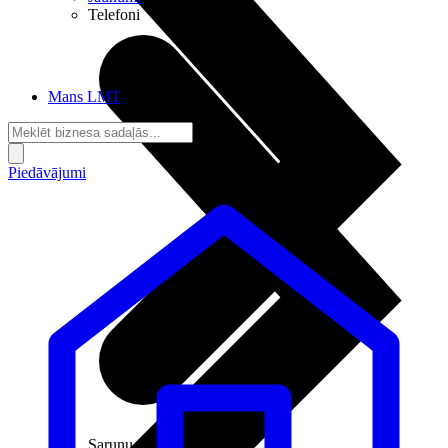
Telefoni
Mans LMT
Piedāvājumi
Sarunu pieslēgumi