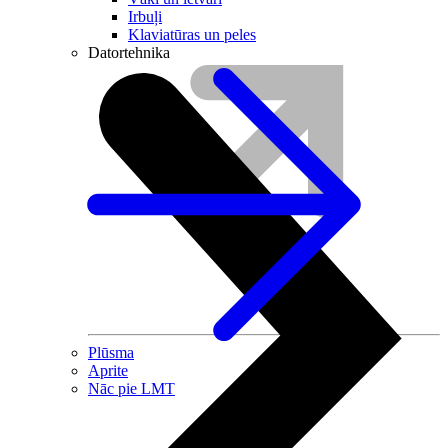
Irbuļi
Klaviatūras un peles
Datortehnika
Plūsma
Aprite
Nāc pie LMT