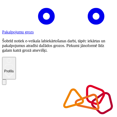
Pakalpojumu grozs
Šobrīd notiek e-veikala labiekārtošanas darbi, tāpēc iekārtas un
pakalpojumus atradīsi dažādos grozos. Pirkumi jānoformē līdz
galam katrā grozā atsevišķi.
Profils