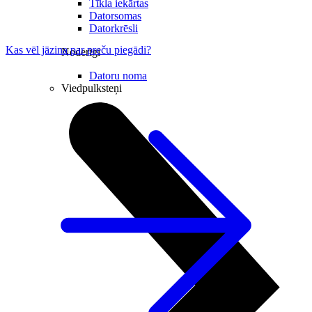
Tīkla iekārtas
Datorsomas
Datorkrēsli
Kas vēl jāzina par preču piegādi?
Noderīgi
Datoru noma
Viedpulksteņi