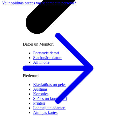
Vai nopirktās preces var saņemt cita persona?
Datori un Monitori
Portatīvie datori
Stacionārie datori
All in one
Monitori
Piederumi
Klaviatūras un peles
Austiņas
Konsoles
Spēles un kontrolieri
Printeri
Lādētāji un adapteri
Atmiņas kartes