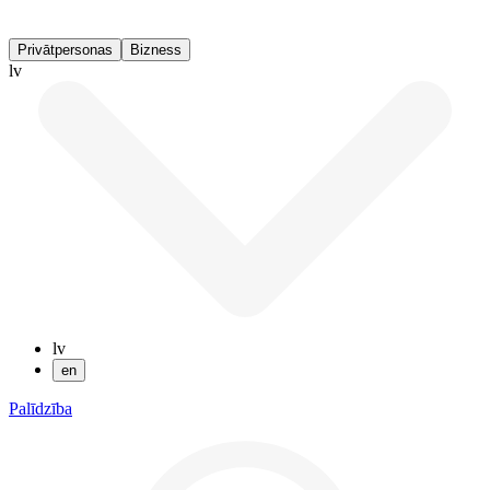
Privātpersonas
Bizness
lv
lv
en
Palīdzība