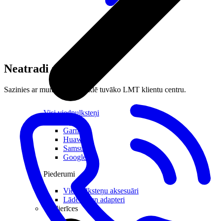
Neatradi meklēto?
Sazinies ar mums vai apmeklē tuvāko LMT klientu centru.
Visi viedpulksteņi
Apple
Garmin
Huawei
Samsung
Google
Piederumi
Viedpulksteņu aksesuāri
Lādētāji un adapteri
Viedierīces