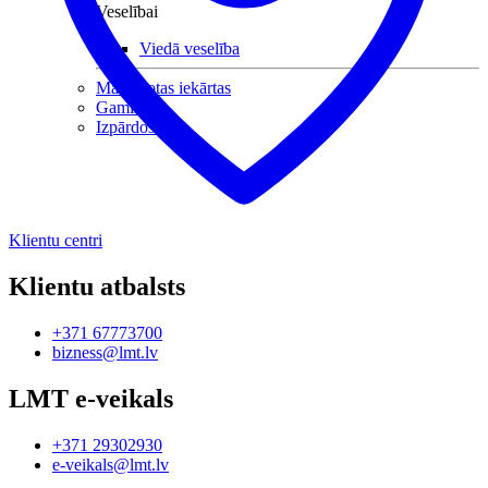
Veselībai
Viedā veselība
Mazlietotas iekārtas
Gaming
Izpārdošana
Klientu centri
Klientu atbalsts
+371 67773700
bizness@lmt.lv
LMT e-veikals
+371 29302930
e-veikals@lmt.lv