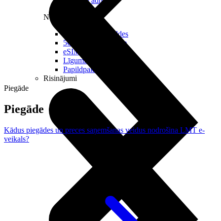
Reālā IP adrese
Noderīgi
Jautājumi un atbildes
5G pārklājuma karte
eSIM tehnoloģija
Līgumi un noteikumi
Papildpakalpojumi
Risinājumi
Piegāde
Piegāde
Kādus piegādes un preces saņemšanas veidus nodrošina LMT e-
veikals?