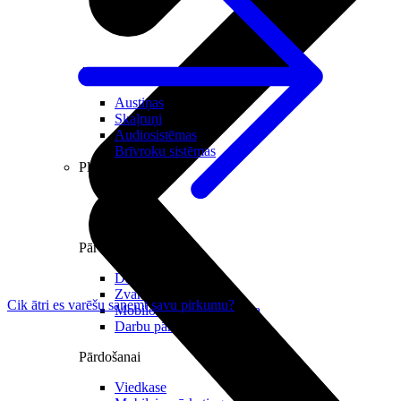
Audio
Austiņas
Skaļruņi
Audiosistēmas
Brīvroku sistēmas
Planšetes
Pārvaldībai
Darbalaika uzskaite
Zvanu pārvaldnieks
Cik ātri es varēšu saņemt savu pirkumu?
Mobilo iekārtu pārvaldība
Darbu pārvaldnieks
Pārdošanai
Viedkase