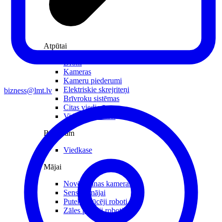
Atpūtai
Droni
Kameras
Kameru piederumi
Elektriskie skrejriteņi
bizness@lmt.lv
Brīvroku sistēmas
Citas viedierīces
Videoreģistratori
Biznesam
Viedkase
Mājai
Novērošanas kameras
Sensori mājai
Putekļu sūcēji roboti
Zāles pļāvēji roboti