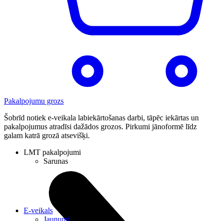
Pakalpojumu grozs
Šobrīd notiek e-veikala labiekārtošanas darbi, tāpēc iekārtas un
pakalpojumus atradīsi dažādos grozos. Pirkumi jānoformē līdz
galam katrā grozā atsevišķi.
LMT pakalpojumi
Sarunas
E-veikals
Jaunumi