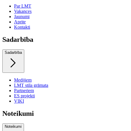
Par LMT
Vakances
Jaunumi
Aprite
Kontakti
Sadarbība
Sadarbība
Medijiem
LMT stila grāmata
Partneriem
ES projekti
VIKI
Noteikumi
Noteikumi