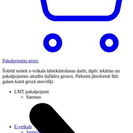
Pakalpojumu grozs
Šobrīd notiek e-veikala labiekārtošanas darbi, tāpēc iekārtas un
pakalpojumus atradīsi dažādos grozos. Pirkumi jānoformē līdz
galam katrā grozā atsevišķi.
LMT pakalpojumi
Sarunas
E-veikals
Jaunumi