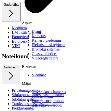
Sadarbība
Atpūtai
Medijiem
Droni
LMT stila grāmata
Kameras
Partneriem
Kameru piederumi
ES projekti
Elektriskie skrejriteņi
VIKI
Brīvroku sistēmas
Citas viedierīces
Noteikumi
Videoreģistratori
Biznesam
Noteikumi
Viedkase
Mājai
Privātuma politika
Novērošanas kameras
Sīkdatņu izmantošanas noteikumi
Sensori mājai
Sīkdatņu iestatījumi
Putekļu sūcēji roboti
Trauksmes celšanas politika
Zāles pļāvēji roboti
Piekļūstamība