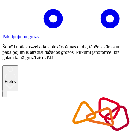
Pakalpojumu grozs
Šobrīd notiek e-veikala labiekārtošanas darbi, tāpēc iekārtas un
pakalpojumus atradīsi dažādos grozos. Pirkumi jānoformē līdz
galam katrā grozā atsevišķi.
Profils