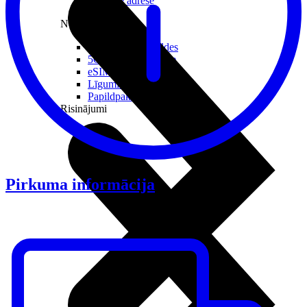
Reālā IP adrese
Noderīgi
Jautājumi un atbildes
5G pārklājuma karte
eSIM tehnoloģija
Līgumi un noteikumi
Papildpakalpojumi
Risinājumi
Pirkuma informācija