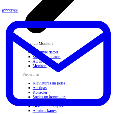
67773700
Datori un Monitori
Portatīvie datori
Stacionārie datori
All in one
Monitori
Piederumi
Klaviatūras un peles
Austiņas
Konsoles
Spēles un kontrolieri
Printeri
Lādētāji un adapteri
Atmiņas kartes