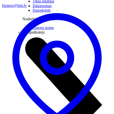
Tīkla iekārtas
bizness@lmt.lv
Datorsomas
Datorkrēsli
Noderīgi
Datoru noma
Viedpulksteņi