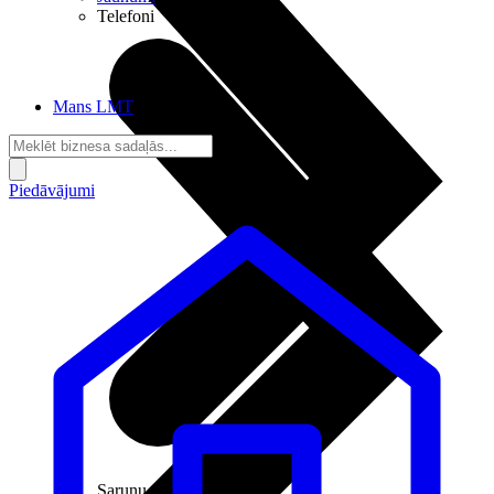
Telefoni
Mans LMT
Piedāvājumi
Sarunu pieslēgumi