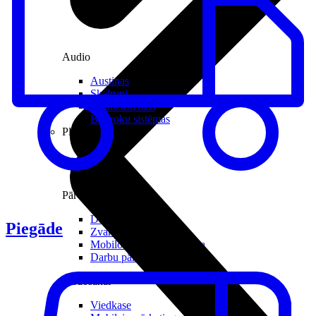
Audio
Austiņas
Skaļruņi
Audiosistēmas
Brīvroku sistēmas
Planšetes
Pārvaldībai
Darbalaika uzskaite
Piegāde
Zvanu pārvaldnieks
Mobilo iekārtu pārvaldība
Darbu pārvaldnieks
Pārdošanai
Viedkase