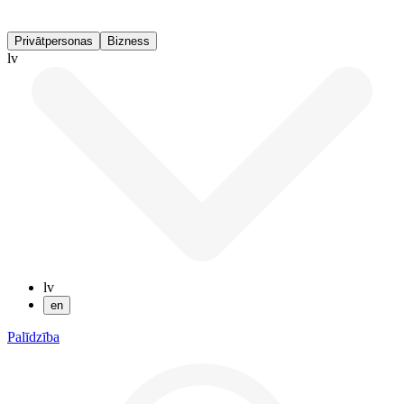
Privātpersonas
Bizness
lv
lv
en
Palīdzība