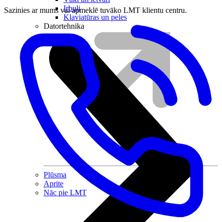
Irbuļi
Sazinies ar mums vai apmeklē tuvāko LMT klientu centru.
Klaviatūras un peles
Datortehnika
Plūsma
Aprite
Nāc pie LMT