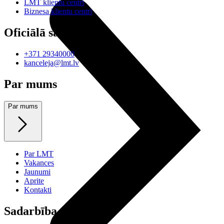
LMT klientu centri
Biznesa klientu centri
Oficiālā saziņa
+371 29340000
kanceleja@lmt.lv
Par mums
Par mums
Par LMT
Vakances
Jaunumi
Aprite
Kontakti
Sadarbība