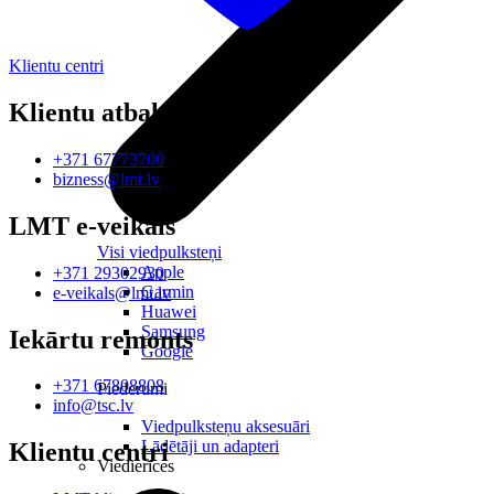
Klientu centri
Klientu atbalsts
+371 67773700
bizness@lmt.lv
LMT e-veikals
Visi viedpulksteņi
Apple
+371 29302930
Garmin
e-veikals@lmt.lv
Huawei
Samsung
Iekārtu remonts
Google
+371 67808808
Piederumi
info@tsc.lv
Viedpulksteņu aksesuāri
Lādētāji un adapteri
Klientu centri
Viedierīces