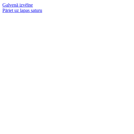
Galvenā izvēlne
Pāriet uz lapas saturu