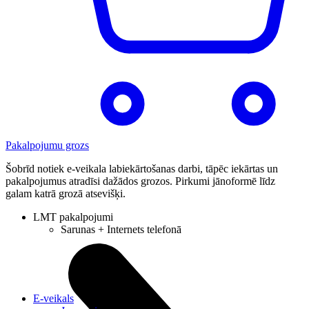
Pakalpojumu grozs
Šobrīd notiek e-veikala labiekārtošanas darbi, tāpēc iekārtas un
pakalpojumus atradīsi dažādos grozos. Pirkumi jānoformē līdz
galam katrā grozā atsevišķi.
LMT pakalpojumi
Sarunas + Internets telefonā
E-veikals