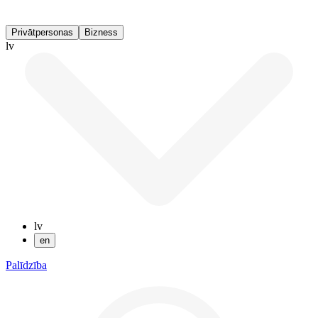
Privātpersonas
Bizness
lv
lv
en
Palīdzība