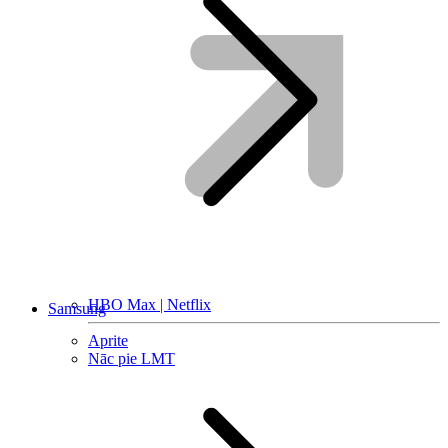
HBO Max | Netflix
Samsung
Aprite
Nāc pie LMT