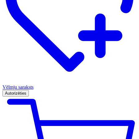
Vēlmju saraksts
Autorizēties