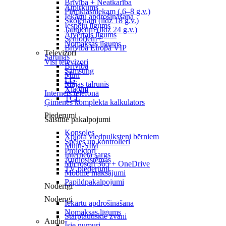
Brīvība + Neatkarība
Atpirkums
Pirmklasniekam ( 6–8 g.v.)
Iekārtu apdrošināšana
Skolēnam (līdz 18 g.v.)
Iespēju līgums
Jaunietim (līdz 24 g.v.)
Atvērtais līgums
Senioriem+
Nomaksas līgums
Brīvība Eiropā VIP
Televizori
Sarunas
Visi televizori
Brīvība
Samsung
Mini
LG
Mājas tālrunis
Xiaomi
Internets telefonā
TCL
Ģimenes komplekta kalkulators
Piederumi
Saistītie pakalpojumi
Konsoles
Xplora viedpulksteņi bērniem
Spēles un kontrolieri
Multi-SIM
Projektori
Interneta sargs
Audiosistēmas
Microsoft 365 + OneDrive
TV piederumi
Mobilie maksājumi
Papildpakalpojumi
Noderīgi
Noderīgi
Iekārtu apdrošināšana
Nomaksas līgums
Starptautiskie zvani
Audio
Īsie numuri