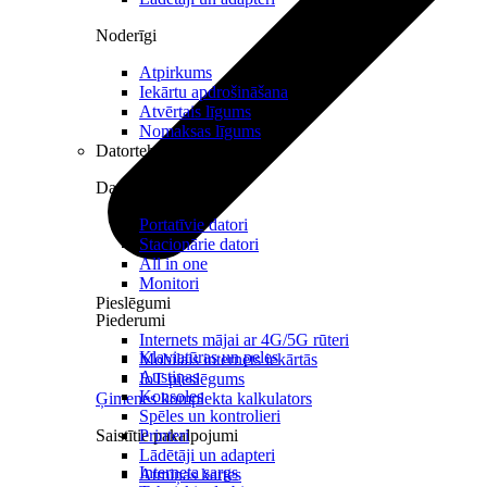
Noderīgi
Atpirkums
Iekārtu apdrošināšana
Atvērtais līgums
Nomaksas līgums
Datortehnika
Datori un Monitori
Portatīvie datori
Stacionārie datori
All in one
Monitori
Pieslēgumi
Piederumi
Internets mājai ar 4G/5G rūteri
Klaviatūras un peles
Mobilais internets iekārtās
Austiņas
IoT pieslēgums
Konsoles
Ģimenes komplekta kalkulators
Spēles un kontrolieri
Saistītie pakalpojumi
Printeri
Lādētāji un adapteri
Interneta sargs
Atmiņas kartes