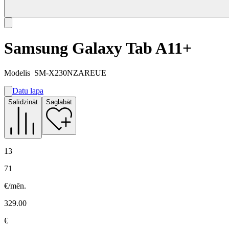
Samsung Galaxy Tab A11+
Modelis
SM-X230NZAREUE
Datu lapa
A
Salīdzināt
Saglabāt
E
G
13
71
€/mēn.
329.00
€