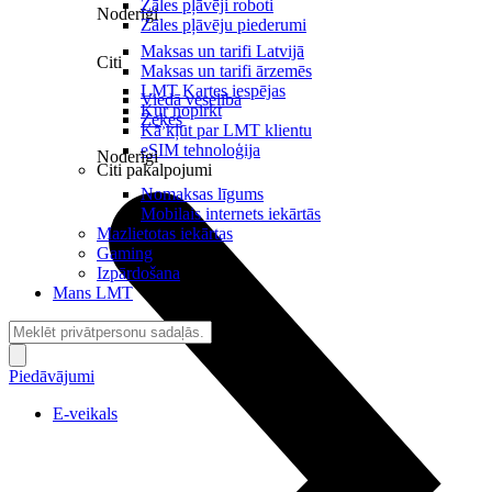
Zāles pļāvēji roboti
Noderīgi
Zāles pļāvēju piederumi
Maksas un tarifi Latvijā
Citi
Maksas un tarifi ārzemēs
LMT Kartes iespējas
Viedā veselība
Kur nopirkt
Zeķes
Kā kļūt par LMT klientu
eSIM tehnoloģija
Noderīgi
Citi pakalpojumi
Nomaksas līgums
Mobilais internets iekārtās
Mazlietotas iekārtas
Gaming
Izpārdošana
Mans LMT
Piedāvājumi
E-veikals