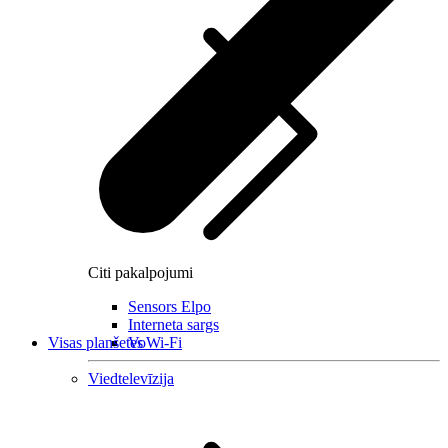
Citi pakalpojumi
Sensors Elpo
Interneta sargs
Visas planšetes
VoWi-Fi
Viedtelevīzija