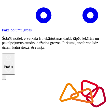
Pakalpojumu grozs
Šobrīd notiek e-veikala labiekārtošanas darbi, tāpēc iekārtas un
pakalpojumus atradīsi dažādos grozos. Pirkumi jānoformē līdz
galam katrā grozā atsevišķi.
Profils