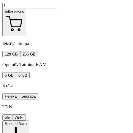
Ielikt grozā
Iekšējā atmiņa
128 GB
256 GB
Operatīvā atmiņa RAM
6 GB
8 GB
Krāsa
Pelēka
Sudraba
Tīkls
5G
Wi-Fi
Specifikācija