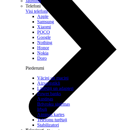
Jaunumi
Telefoni
Visi telefoni
Apple
Samsung
Xiaomi
POCO
Google
Nothing
Honor
Nokia
Doro
Piederumi
Vāciņi un maciņi
Aizsargstikli
Lādētāji un adapteri
Power banks
Austiņas
Brīvroku sistēmas
Irbuļi
Atmiņas kartes
Telefonu turētaji
Stabilizatori