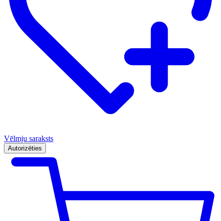
Vēlmju saraksts
Autorizēties