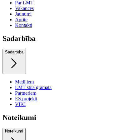
Par LMT
Vakances
Jaunumi
Aprite
Kontakti
Sadarbība
Sadarbība
Medijiem
LMT stila grāmata
Partneriem
ES projekti
VIKI
Noteikumi
Noteikumi