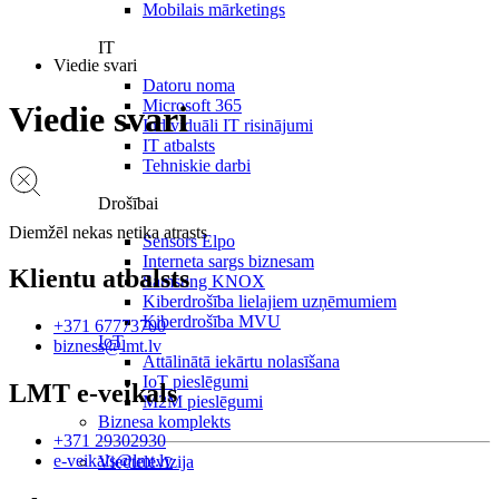
Mobilais mārketings
IT
Viedie svari
Datoru noma
Microsoft 365
Viedie svari
Individuāli IT risinājumi
IT atbalsts
Tehniskie darbi
Drošībai
Diemžēl nekas netika atrasts
Sensors Elpo
Interneta sargs biznesam
Klientu atbalsts
Samsung KNOX
Kiberdrošība lielajiem uzņēmumiem
Kiberdrošība MVU
+371 67773700
IoT
bizness@lmt.lv
Attālinātā iekārtu nolasīšana
IoT pieslēgumi
LMT e-veikals
M2M pieslēgumi
Biznesa komplekts
+371 29302930
e-veikals@lmt.lv
Viedtelevīzija