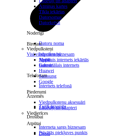
Lādētāji un adapteri
Atmiņas kartes
Tīkla iekārtas
Datorsomas
Datorkrēsli
Noderīgi
Datoru noma
Birojam
Viedpulksteņi
Visi viedpulksteņi
Internets biznesam
Mobilais internets iekārtās
Apple
Industriālais internets
Garmin
Huawei
Telefonam
Samsung
Google
Internets telefonā
Piederumi
Ārzemēs
Viedpulksteņu aksesuāri
Tarifi ārzemēs
Lādētāji un adapteri
Viedierīces
Drošībai
Atpūtai
Interneta sargs biznesam
Privātās piekļuves punkts
Droni