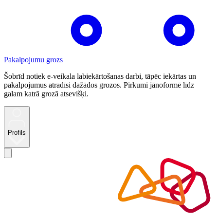
Pakalpojumu grozs
Šobrīd notiek e-veikala labiekārtošanas darbi, tāpēc iekārtas un
pakalpojumus atradīsi dažādos grozos. Pirkumi jānoformē līdz
galam katrā grozā atsevišķi.
Profils