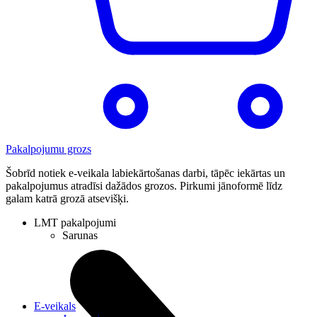
Pakalpojumu grozs
Šobrīd notiek e-veikala labiekārtošanas darbi, tāpēc iekārtas un
pakalpojumus atradīsi dažādos grozos. Pirkumi jānoformē līdz
galam katrā grozā atsevišķi.
LMT pakalpojumi
Sarunas
E-veikals