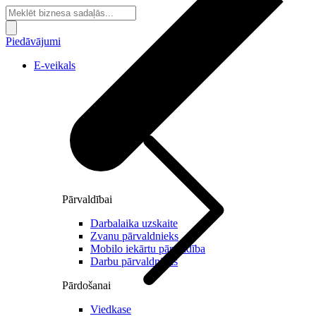
Piedāvājumi
E-veikals
Pārvaldībai
Darbalaika uzskaite
Zvanu pārvaldnieks
Mobilo iekārtu pārvaldība
Darbu pārvaldnieks
Pārdošanai
Viedkase