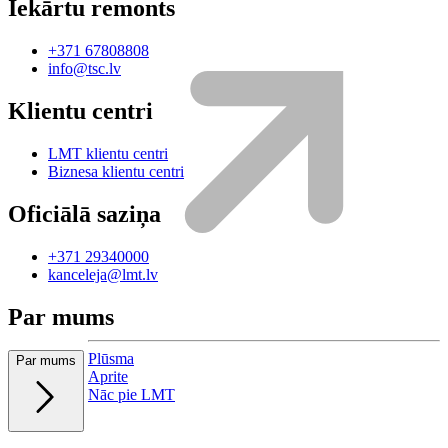
Iekārtu remonts
+371 67808808
info@tsc.lv
Klientu centri
LMT klientu centri
Biznesa klientu centri
Oficiālā saziņa
+371 29340000
kanceleja@lmt.lv
Par mums
Plūsma
Par mums
Aprite
Nāc pie LMT