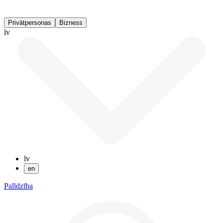
Privātpersonas
Bizness
lv
lv
en
Palīdzība