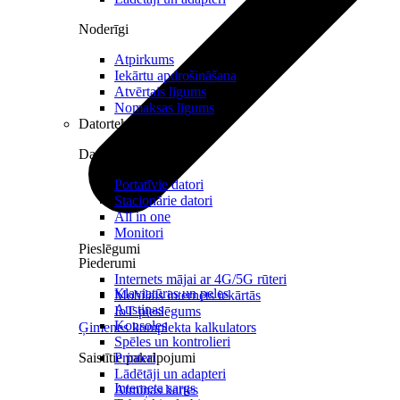
Noderīgi
Atpirkums
Iekārtu apdrošināšana
Atvērtais līgums
Nomaksas līgums
Datortehnika
Datori un Monitori
Portatīvie datori
Stacionārie datori
All in one
Monitori
Pieslēgumi
Piederumi
Internets mājai ar 4G/5G rūteri
Klaviatūras un peles
Mobilais internets iekārtās
Austiņas
IoT pieslēgums
Konsoles
Ģimenes komplekta kalkulators
Spēles un kontrolieri
Saistītie pakalpojumi
Printeri
Lādētāji un adapteri
Interneta sargs
Atmiņas kartes