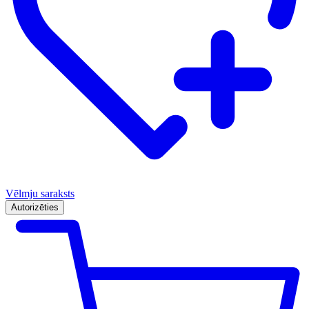
Vēlmju saraksts
Autorizēties