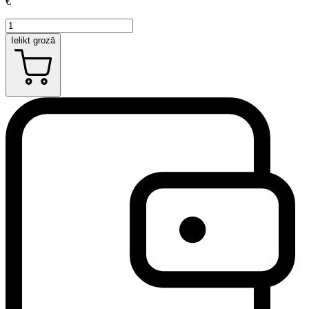
€
Ielikt grozā