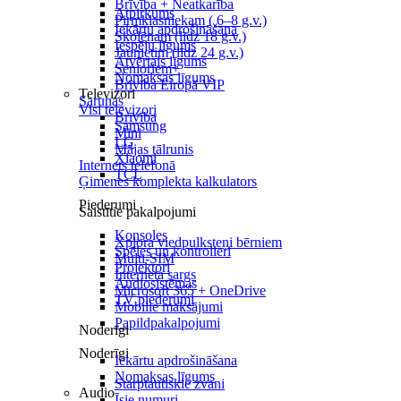
Brīvība + Neatkarība
Atpirkums
Pirmklasniekam ( 6–8 g.v.)
Iekārtu apdrošināšana
Skolēnam (līdz 18 g.v.)
Iespēju līgums
Jaunietim (līdz 24 g.v.)
Atvērtais līgums
Senioriem+
Nomaksas līgums
Brīvība Eiropā VIP
Televizori
Sarunas
Visi televizori
Brīvība
Samsung
Mini
LG
Mājas tālrunis
Xiaomi
Internets telefonā
TCL
Ģimenes komplekta kalkulators
Piederumi
Saistītie pakalpojumi
Konsoles
Xplora viedpulksteņi bērniem
Spēles un kontrolieri
Multi-SIM
Projektori
Interneta sargs
Audiosistēmas
Microsoft 365 + OneDrive
TV piederumi
Mobilie maksājumi
Papildpakalpojumi
Noderīgi
Noderīgi
Iekārtu apdrošināšana
Nomaksas līgums
Starptautiskie zvani
Audio
Īsie numuri