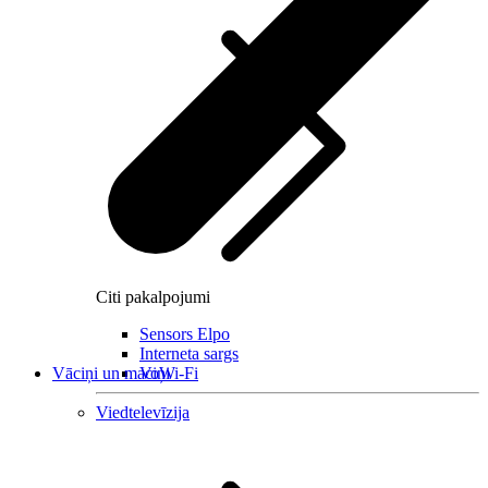
Citi pakalpojumi
Sensors Elpo
Interneta sargs
Vāciņi un maciņi
VoWi-Fi
Viedtelevīzija