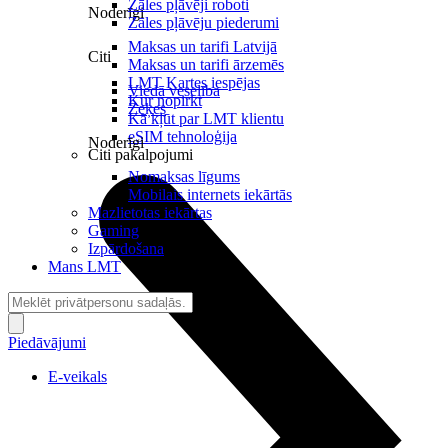
Zāles pļāvēji roboti
Noderīgi
Zāles pļāvēju piederumi
Maksas un tarifi Latvijā
Citi
Maksas un tarifi ārzemēs
LMT Kartes iespējas
Viedā veselība
Kur nopirkt
Zeķes
Kā kļūt par LMT klientu
eSIM tehnoloģija
Noderīgi
Citi pakalpojumi
Nomaksas līgums
Mobilais internets iekārtās
Mazlietotas iekārtas
Gaming
Izpārdošana
Mans LMT
Piedāvājumi
E-veikals