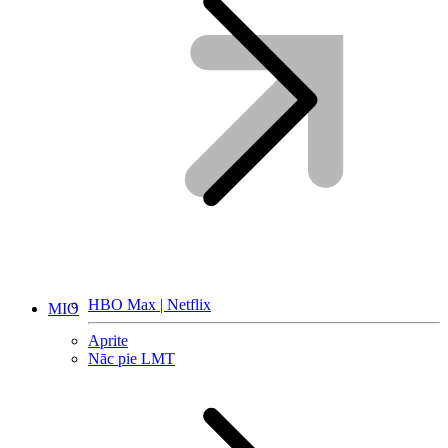
HBO Max | Netflix
MIO
Aprite
Nāc pie LMT