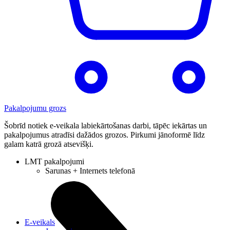
Pakalpojumu grozs
Šobrīd notiek e-veikala labiekārtošanas darbi, tāpēc iekārtas un
pakalpojumus atradīsi dažādos grozos. Pirkumi jānoformē līdz
galam katrā grozā atsevišķi.
LMT pakalpojumi
Sarunas + Internets telefonā
E-veikals