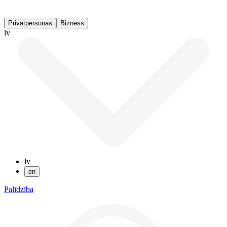
Privātpersonas
Bizness
lv
lv
en
Palīdzība