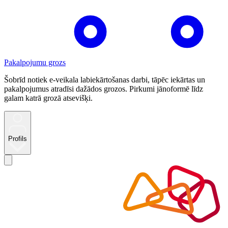
Pakalpojumu grozs
Šobrīd notiek e-veikala labiekārtošanas darbi, tāpēc iekārtas un
pakalpojumus atradīsi dažādos grozos. Pirkumi jānoformē līdz
galam katrā grozā atsevišķi.
Profils