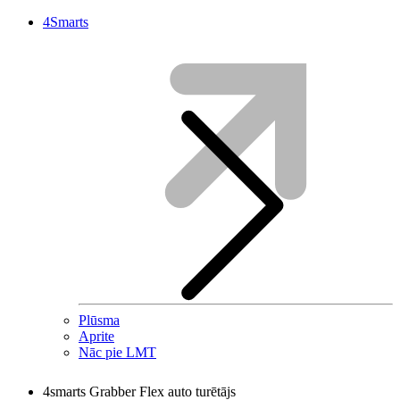
4Smarts
Plūsma
Aprite
Nāc pie LMT
4smarts Grabber Flex auto turētājs