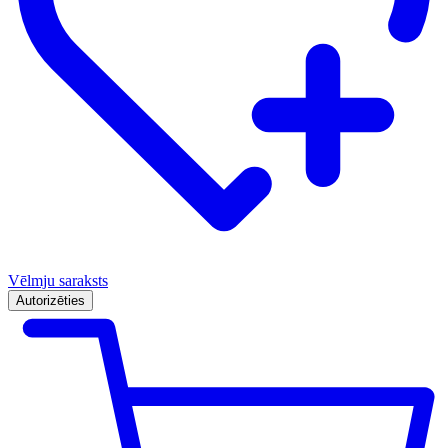
Vēlmju saraksts
Autorizēties