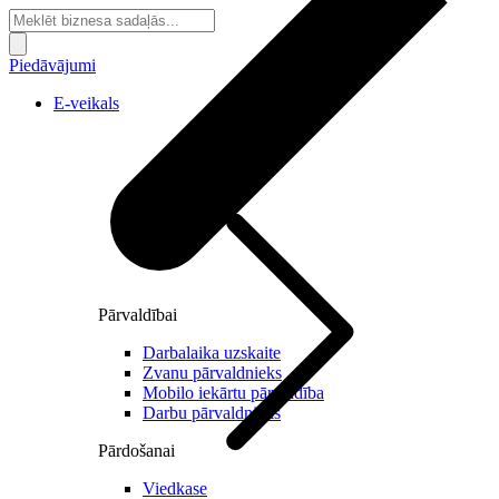
Piedāvājumi
E-veikals
Pārvaldībai
Darbalaika uzskaite
Zvanu pārvaldnieks
Mobilo iekārtu pārvaldība
Darbu pārvaldnieks
Pārdošanai
Viedkase