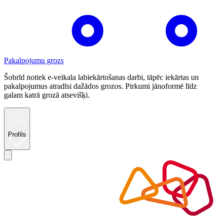
Pakalpojumu grozs
Šobrīd notiek e-veikala labiekārtošanas darbi, tāpēc iekārtas un
pakalpojumus atradīsi dažādos grozos. Pirkumi jānoformē līdz
galam katrā grozā atsevišķi.
Profils