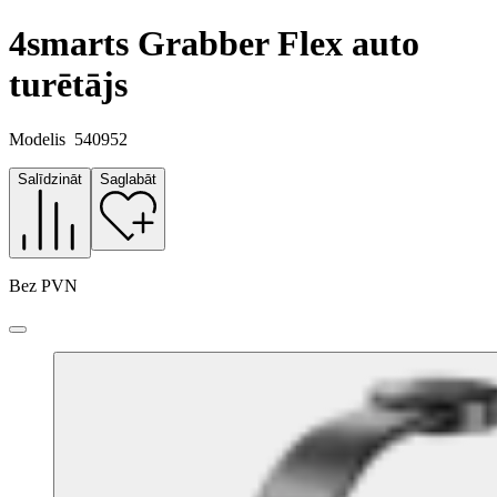
4smarts Grabber Flex auto
turētājs
Modelis
540952
Salīdzināt
Saglabāt
Bez PVN