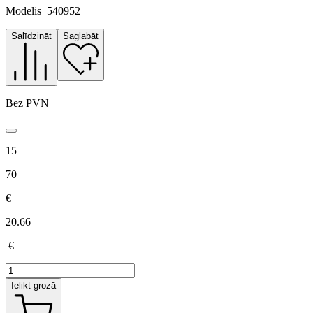
Modelis
540952
Salīdzināt
Saglabāt
Bez PVN
15
70
€
20.66
€
Ielikt grozā