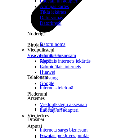
Lādētāji un adapteri
Atmiņas kartes
Tīkla iekārtas
Datorsomas
Datorkrēsli
Noderīgi
Datoru noma
Birojam
Viedpulksteņi
Visi viedpulksteņi
Internets biznesam
Mobilais internets iekārtās
Apple
Industriālais internets
Garmin
Huawei
Telefonam
Samsung
Google
Internets telefonā
Piederumi
Ārzemēs
Viedpulksteņu aksesuāri
Tarifi ārzemēs
Lādētāji un adapteri
Viedierīces
Drošībai
Atpūtai
Interneta sargs biznesam
Privātās piekļuves punkts
Droni