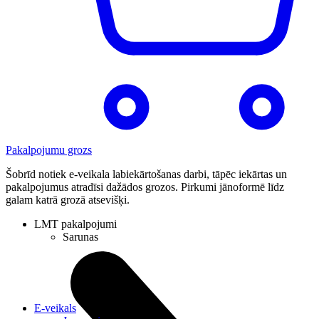
Pakalpojumu grozs
Šobrīd notiek e-veikala labiekārtošanas darbi, tāpēc iekārtas un
pakalpojumus atradīsi dažādos grozos. Pirkumi jānoformē līdz
galam katrā grozā atsevišķi.
LMT pakalpojumi
Sarunas
E-veikals