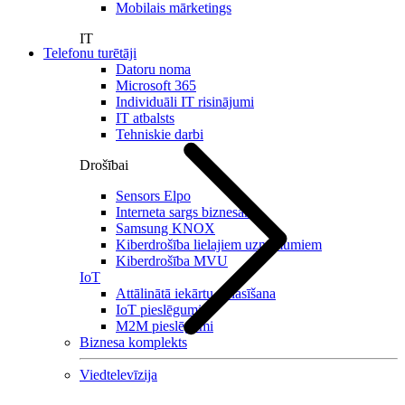
Mobilais mārketings
IT
Telefonu turētāji
Datoru noma
Microsoft 365
Individuāli IT risinājumi
IT atbalsts
Tehniskie darbi
Drošībai
Sensors Elpo
Interneta sargs biznesam
Samsung KNOX
Kiberdrošība lielajiem uzņēmumiem
Kiberdrošība MVU
IoT
Attālinātā iekārtu nolasīšana
IoT pieslēgumi
M2M pieslēgumi
Biznesa komplekts
Viedtelevīzija