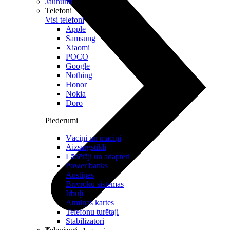
Jaunumi
Telefoni
Visi telefoni
Apple
Samsung
Xiaomi
POCO
Google
Nothing
Honor
Nokia
Doro
Piederumi
Vāciņi un maciņi
Aizsargstikli
Lādētāji un adapteri
Power banks
Austiņas
Brīvroku sistēmas
Irbuļi
Atmiņas kartes
Telefonu turētaji
Stabilizatori