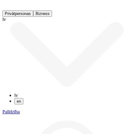
Privātpersonas
Bizness
lv
lv
en
Palīdzība