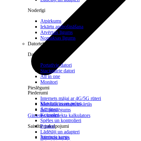
Noderīgi
Atpirkums
Iekārtu apdrošināšana
Atvērtais līgums
Nomaksas līgums
Datortehnika
Datori un Monitori
Portatīvie datori
Stacionārie datori
All in one
Monitori
Pieslēgumi
Piederumi
Internets mājai ar 4G/5G rūteri
Klaviatūras un peles
Mobilais internets iekārtās
Austiņas
IoT pieslēgums
Konsoles
Ģimenes komplekta kalkulators
Spēles un kontrolieri
Saistītie pakalpojumi
Printeri
Lādētāji un adapteri
Interneta sargs
Atmiņas kartes