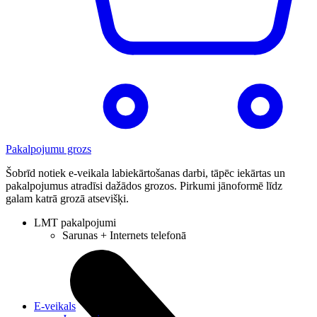
Pakalpojumu grozs
Šobrīd notiek e-veikala labiekārtošanas darbi, tāpēc iekārtas un
pakalpojumus atradīsi dažādos grozos. Pirkumi jānoformē līdz
galam katrā grozā atsevišķi.
LMT pakalpojumi
Sarunas + Internets telefonā
E-veikals