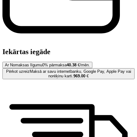
Iekārtas iegāde
Ar Nomaksas līgumu
0% pārmaksa
40.38
€/mēn.
Pērkot uzreiz
Maksā ar savu internetbanku, Google Pay, Apple Pay vai
norēķinu karti.
969.00
€