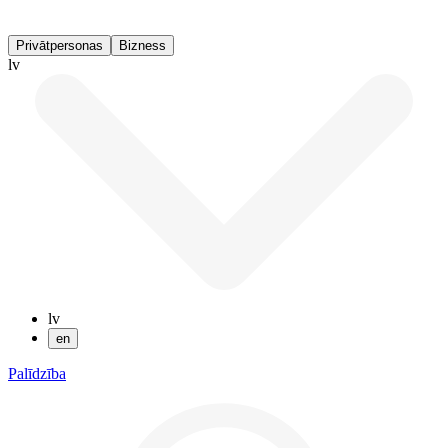
Privātpersonas
Bizness
lv
lv
en
Palīdzība