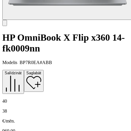
HP OmniBook X Flip x360 14-
fk0009nn
Modelis
BP7R0EA#ABB
Salīdzināt
Saglabāt
40
38
€/mēn.
969.00