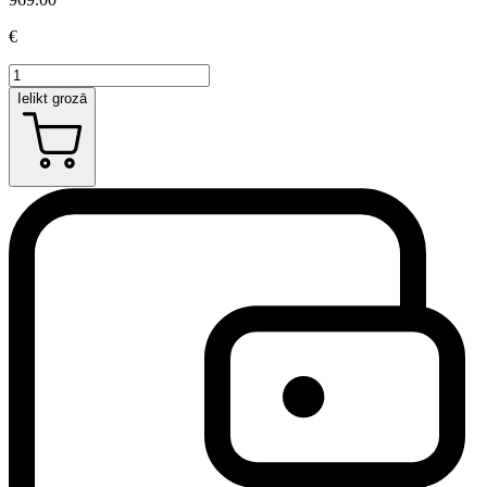
€
Ielikt grozā