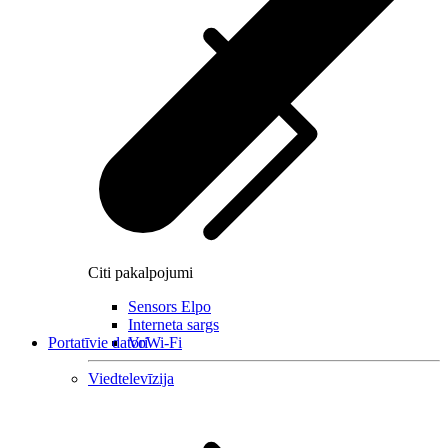
Citi pakalpojumi
Sensors Elpo
Interneta sargs
Portatīvie datori
VoWi-Fi
Viedtelevīzija