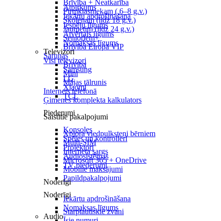
Brīvība + Neatkarība
Atpirkums
Pirmklasniekam ( 6–8 g.v.)
Iekārtu apdrošināšana
Skolēnam (līdz 18 g.v.)
Iespēju līgums
Jaunietim (līdz 24 g.v.)
Atvērtais līgums
Senioriem+
Nomaksas līgums
Brīvība Eiropā VIP
Televizori
Sarunas
Visi televizori
Brīvība
Samsung
Mini
LG
Mājas tālrunis
Xiaomi
Internets telefonā
TCL
Ģimenes komplekta kalkulators
Piederumi
Saistītie pakalpojumi
Konsoles
Xplora viedpulksteņi bērniem
Spēles un kontrolieri
Multi-SIM
Projektori
Interneta sargs
Audiosistēmas
Microsoft 365 + OneDrive
TV piederumi
Mobilie maksājumi
Papildpakalpojumi
Noderīgi
Noderīgi
Iekārtu apdrošināšana
Nomaksas līgums
Starptautiskie zvani
Audio
Īsie numuri