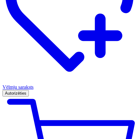
Vēlmju saraksts
Autorizēties