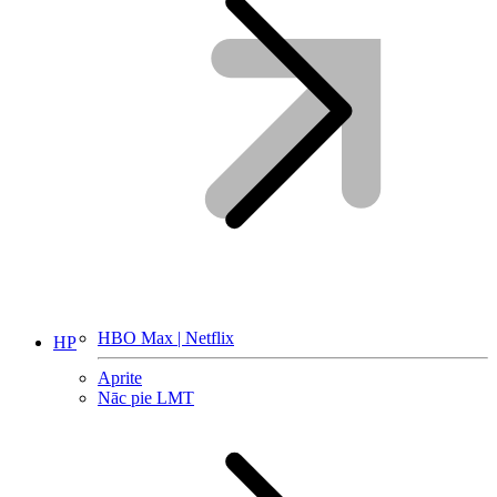
HBO Max | Netflix
HP
Aprite
Nāc pie LMT