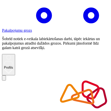
Pakalpojumu grozs
Šobrīd notiek e-veikala labiekārtošanas darbi, tāpēc iekārtas un
pakalpojumus atradīsi dažādos grozos. Pirkumi jānoformē līdz
galam katrā grozā atsevišķi.
Profils