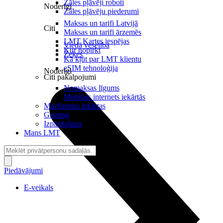
Zāles pļāvēji roboti
Noderīgi
Zāles pļāvēju piederumi
Maksas un tarifi Latvijā
Citi
Maksas un tarifi ārzemēs
LMT Kartes iespējas
Viedā veselība
Kur nopirkt
Zeķes
Kā kļūt par LMT klientu
eSIM tehnoloģija
Noderīgi
Citi pakalpojumi
Nomaksas līgums
Mobilais internets iekārtās
Mazlietotas iekārtas
Gaming
Izpārdošana
Mans LMT
Piedāvājumi
E-veikals