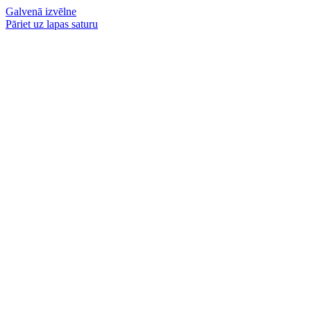
Galvenā izvēlne
Pāriet uz lapas saturu