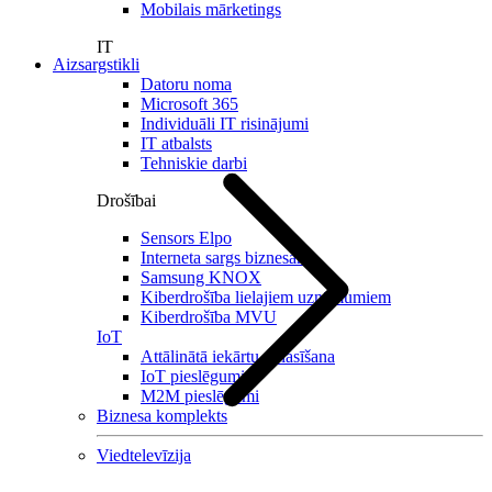
Mobilais mārketings
IT
Aizsargstikli
Datoru noma
Microsoft 365
Individuāli IT risinājumi
IT atbalsts
Tehniskie darbi
Drošībai
Sensors Elpo
Interneta sargs biznesam
Samsung KNOX
Kiberdrošība lielajiem uzņēmumiem
Kiberdrošība MVU
IoT
Attālinātā iekārtu nolasīšana
IoT pieslēgumi
M2M pieslēgumi
Biznesa komplekts
Viedtelevīzija