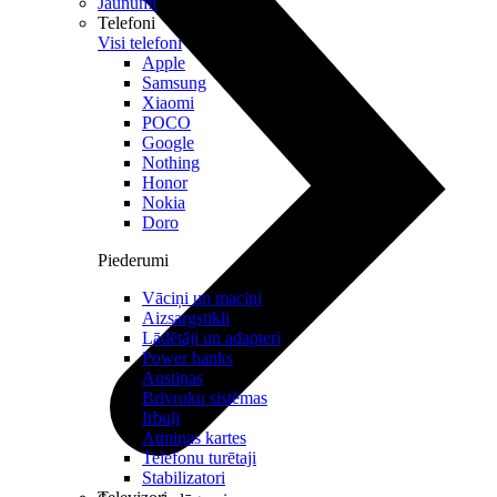
Jaunumi
Telefoni
Visi telefoni
Apple
Samsung
Xiaomi
POCO
Google
Nothing
Honor
Nokia
Doro
Piederumi
Vāciņi un maciņi
Aizsargstikli
Lādētāji un adapteri
Power banks
Austiņas
Brīvroku sistēmas
Irbuļi
Atmiņas kartes
Telefonu turētaji
Stabilizatori