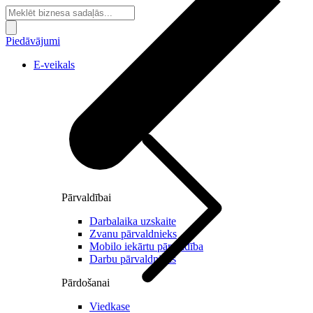
Piedāvājumi
E-veikals
Pārvaldībai
Darbalaika uzskaite
Zvanu pārvaldnieks
Mobilo iekārtu pārvaldība
Darbu pārvaldnieks
Pārdošanai
Viedkase