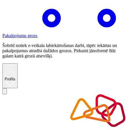
Pakalpojumu grozs
Šobrīd notiek e-veikala labiekārtošanas darbi, tāpēc iekārtas un
pakalpojumus atradīsi dažādos grozos. Pirkumi jānoformē līdz
galam katrā grozā atsevišķi.
Profils