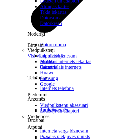
Lādētāji un adapteri
Atmiņas kartes
Tīkla iekārtas
Datorsomas
Datorkrēsli
Noderīgi
Datoru noma
Birojam
Viedpulksteņi
Visi viedpulksteņi
Internets biznesam
Mobilais internets iekārtās
Apple
Industriālais internets
Garmin
Huawei
Telefonam
Samsung
Google
Internets telefonā
Piederumi
Ārzemēs
Viedpulksteņu aksesuāri
Tarifi ārzemēs
Lādētāji un adapteri
Viedierīces
Drošībai
Atpūtai
Interneta sargs biznesam
Privātās piekļuves punkts
Droni