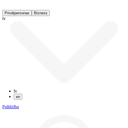
Privātpersonas
Bizness
lv
lv
en
Palīdzība