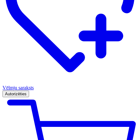
Vēlmju saraksts
Autorizēties