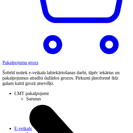
Pakalpojumu grozs
Šobrīd notiek e-veikala labiekārtošanas darbi, tāpēc iekārtas un
pakalpojumus atradīsi dažādos grozos. Pirkumi jānoformē līdz
galam katrā grozā atsevišķi.
LMT pakalpojumi
Sarunas
E-veikals