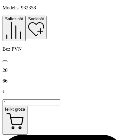
Modelis
932358
Salīdzināt
Saglabāt
Bez PVN
20
66
€
Ielikt grozā