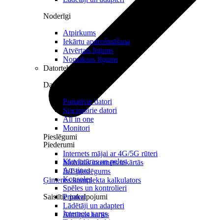
Noderīgi
Atpirkums
Iekārtu apdrošināšana
Atvērtais līgums
Nomaksas līgums
Datortehnika
Datori un Monitori
Portatīvie datori
Stacionārie datori
All in one
Monitori
Pieslēgumi
Piederumi
Internets mājai ar 4G/5G rūteri
Klaviatūras un peles
Mobilais internets iekārtās
Austiņas
IoT pieslēgums
Konsoles
Ģimenes komplekta kalkulators
Spēles un kontrolieri
Saistītie pakalpojumi
Printeri
Lādētāji un adapteri
Interneta sargs
Atmiņas kartes