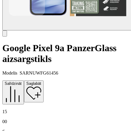
Google Pixel 9a PanzerGlass
aizsargstikls
Modelis
SARNUWFG61456
Salīdzināt
Saglabāt
15
00