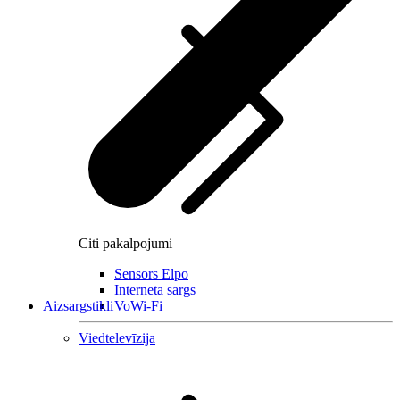
Citi pakalpojumi
Sensors Elpo
Interneta sargs
Aizsargstikli
VoWi-Fi
Viedtelevīzija