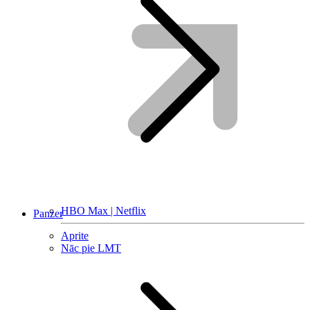
HBO Max | Netflix
Panzer
Aprite
Nāc pie LMT