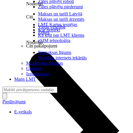
Zāles pļāvēji roboti
Noderīgi
Zāles pļāvēju piederumi
Maksas un tarifi Latvijā
Citi
Maksas un tarifi ārzemēs
LMT Kartes iespējas
Viedā veselība
Kur nopirkt
Zeķes
Kā kļūt par LMT klientu
eSIM tehnoloģija
Noderīgi
Citi pakalpojumi
Nomaksas līgums
Mobilais internets iekārtās
Mazlietotas iekārtas
Gaming
Izpārdošana
Mans LMT
Piedāvājumi
E-veikals