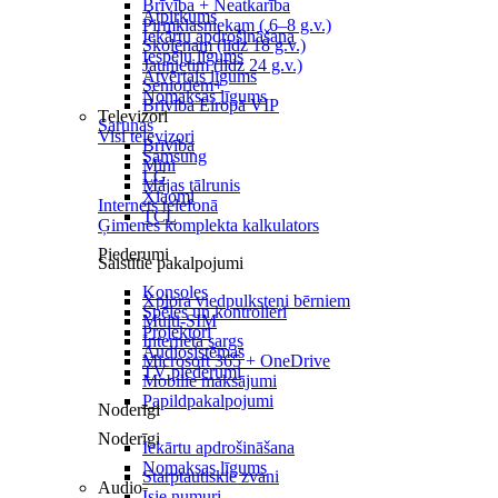
Brīvība + Neatkarība
Atpirkums
Pirmklasniekam ( 6–8 g.v.)
Iekārtu apdrošināšana
Skolēnam (līdz 18 g.v.)
Iespēju līgums
Jaunietim (līdz 24 g.v.)
Atvērtais līgums
Senioriem+
Nomaksas līgums
Brīvība Eiropā VIP
Televizori
Sarunas
Visi televizori
Brīvība
Samsung
Mini
LG
Mājas tālrunis
Xiaomi
Internets telefonā
TCL
Ģimenes komplekta kalkulators
Piederumi
Saistītie pakalpojumi
Konsoles
Xplora viedpulksteņi bērniem
Spēles un kontrolieri
Multi-SIM
Projektori
Interneta sargs
Audiosistēmas
Microsoft 365 + OneDrive
TV piederumi
Mobilie maksājumi
Papildpakalpojumi
Noderīgi
Noderīgi
Iekārtu apdrošināšana
Nomaksas līgums
Starptautiskie zvani
Audio
Īsie numuri