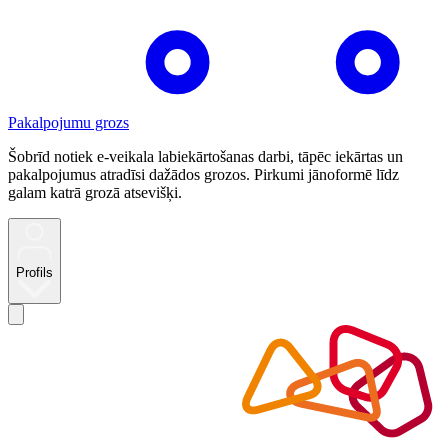
Pakalpojumu grozs
Šobrīd notiek e-veikala labiekārtošanas darbi, tāpēc iekārtas un
pakalpojumus atradīsi dažādos grozos. Pirkumi jānoformē līdz
galam katrā grozā atsevišķi.
Profils