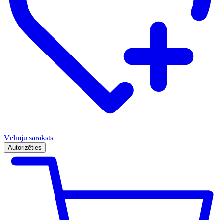
Vēlmju saraksts
Autorizēties