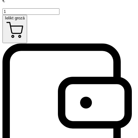
€
Ielikt grozā