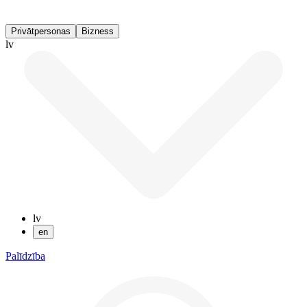
Privātpersonas
Bizness
lv
lv
en
Palīdzība