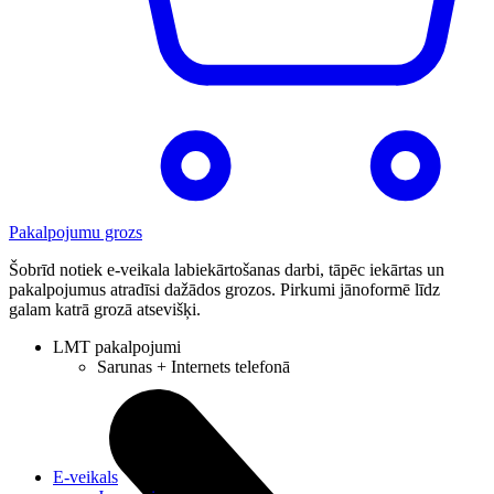
Pakalpojumu grozs
Šobrīd notiek e-veikala labiekārtošanas darbi, tāpēc iekārtas un
pakalpojumus atradīsi dažādos grozos. Pirkumi jānoformē līdz
galam katrā grozā atsevišķi.
LMT pakalpojumi
Sarunas + Internets telefonā
E-veikals