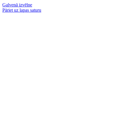
Galvenā izvēlne
Pāriet uz lapas saturu