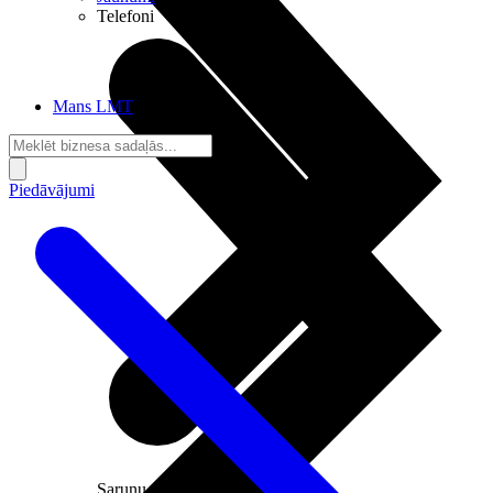
Telefoni
Mans LMT
Piedāvājumi
Sarunu pieslēgumi