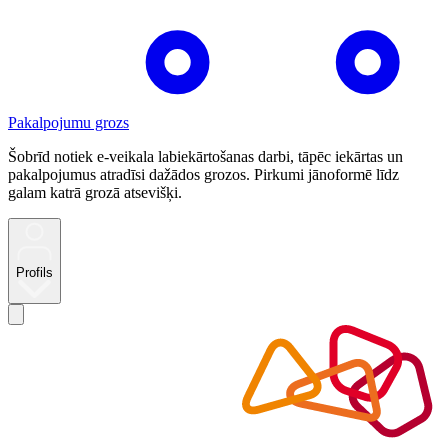
Pakalpojumu grozs
Šobrīd notiek e-veikala labiekārtošanas darbi, tāpēc iekārtas un
pakalpojumus atradīsi dažādos grozos. Pirkumi jānoformē līdz
galam katrā grozā atsevišķi.
Profils