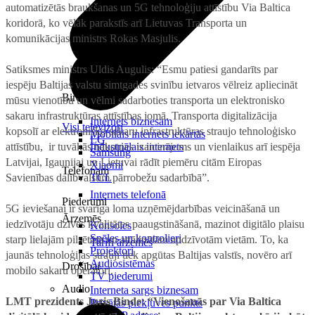
automatizētās braukšanas un 5G tehnoloģiju attīstību Via Baltica
koridorā, ko vēlāk parakstīs arī Lietuvas Transporta un
komunikācijas ministrs Rokas Masjulis.
Satiksmes ministrs Uldis Augulis: “Esmu patiesi gandarīts par
iespēju Baltijas valstu simtgades svinību ietvaros vēlreiz apliecināt
Birojam
mūsu vienotību un vēlmi sadarboties transporta un elektronisko
sakaru infrastruktūras attīstības jomā. Transporta digitalizācija
Internets biznesam
Visi televizori
kopsolī ar elektronisko sakaru infrastruktūras straujo tehnoloģisko
Mobilais internets iekārtās
LG
attīstību, ir tuvākās nākotnes izaicinājums un vienlaikus arī iespēja
Industriālais internets
Samsung
Latvijai, Igaunijai un Lietuvai rādīt piemēru citām Eiropas
Xiaomi
Telefonam
Savienības dalībvalstīm pārrobežu sadarbībā”.
TCL
Internets telefonā
Piederumi
5G ieviešanai ir svarīga loma uzņēmējdarbības veicināšanā un
Ārzemēs
iedzīvotāju dzīves kvalitātes paaugstināšanā, mazinot digitālo plaisu
Konsoles
Spēles un kontrolieri
starp lielajām pilsētām un attālinātām apdzīvotām vietām. To, ka
Tarifi ārzemēs
Projektori
jaunās tehnoloģijas strauji tiek apgūtas Baltijas valstīs, novēro arī
Audiosistēmas
Drošībai
mobilo sakaru operatori.
TV piederumi
Audio
Interneta sargs biznesam
LMT prezidents Juris Binde: “Vienošanās par Via Baltica
Privātās piekļuves punkts