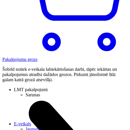
Pakalpojumu grozs
Šobrīd notiek e-veikala labiekārtošanas darbi, tāpēc iekārtas un
pakalpojumus atradīsi dažādos grozos. Pirkumi jānoformē līdz
galam katrā grozā atsevišķi.
LMT pakalpojumi
Sarunas
E-veikals
Jaunumi