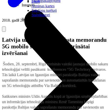
Papildpakalpojumi
Irbuļi
Internets
Atmiņas kartes
Telefonu turētaji
Stabilizatori
Televizori
2018. gada 28. septembris
Latvija un Igaunija paraksta memorandu
5G mobilo sakaru tīkla paātrinātai
izvēršanai
Šodien, 28. septembrī, Rīgā norisinās vairāki jaunajai mobilo sakaru
tehnoloģijai veltīti pasākumi konferences “5G Techritory” ietvaros.
Tās laikā Latvijas un Igaunijas ministri parakstīja Baltijas valstu
saprašanās memorandu par savienotās un automatizētās braukšanas
un 5G tehnoloģiju attīstību Via Baltica koridorā.
Satiksmes ministrs Uldis Augulis kopā ar Igaunijas uzņēmējdarbības
un informācijas tehnoloģiju ministru Renē Tammistu kopīgi
parakstīja Baltijas valstu saprašanās memorandu par savienotās un