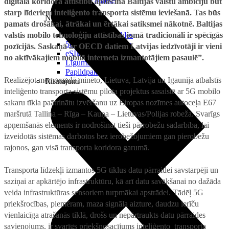
Reālā IP adrese
digitālā koridora attīstību apliecina Baltijas valstu ambīciju būt
starp līderiem inteliģento transporta sistēmu ieviešanā. Tas būs
Noderīgi
pamats drošākai, ātrākai un ērtākai satiksmei nākotnē. Baltijas
valstis mobilo tehnoloģiju attīstības jomā tradicionāli ir spēcīgās
Jautājumi un atbildes
5G pārklājuma karte
pozīcijās. Saskaņā ar OECD datiem Latvijas iedzīvotāji ir vieni
eSIM tehnoloģija
no aktīvākajiem mobilā interneta izmantotājiem pasaulē”.
Līgumi un noteikumi
Papildpakalpojumi
Realizējot memorandā minēto, Lietuva, Latvija un Igaunija atbalstīs
Risinājumi
inteliģento transporta sistēmu pilota projektus sasaistē ar 5G mobilo
sakaru tīkla paātrinātu izvēršanu uz Eiropas nozīmes autoceļa E67
maršrutā Tallina – Rīga – Kauņa – Lietuvas/Polijas robeža. Svarīgs
apņemšanās elements ir nodrošināt tieši pārrobežu sadarbība, lai
izveidotās sistēmas darbotos bez ierobežojumiem gan pierobežu
rajonos, gan visā transporta koridora garumā.
Transporta līdzekļi izmantos 5G tīklus datu pārraidei savstarpēji un
saziņai ar apkārtējo infrastruktūru, kā arī datu savākšanai no dažāda
veida infrastruktūras sensoriem turpmākai apstrādei. Tādēļ 5G
priekšrocības, piemēram, maza signāla aizture, daudzu ierīču
vienlaicīga atrašanās tiklā, drošs un nepārtraukts datu pārraides
savienojums, ir svarīgs priekšnosacījums inteliģento transporta