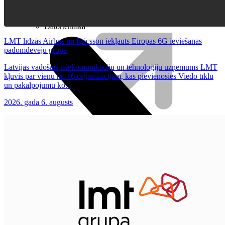
Irbuļi
Klaviatūras un peles
Datortehnika
LMT līdzās Airbus un Ericsson iekļauts Eiropas 6G ieviešanas
padomdevēju grupā
Latvijas vadošais telekomunikāciju un tehnoloģiju uzņēmums LMT
kļuvis par vienu no 16 organizācijām, kas pievienosies Viedo tīklu
un pakalpojumu ko...
2026. gada 6. augusts
Plūsma
Aprite
Nāc pie LMT