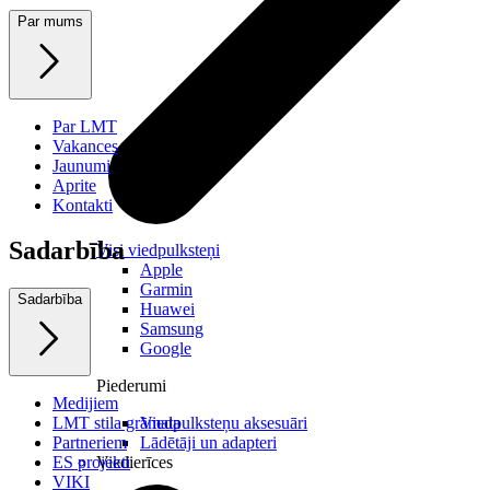
Par mums
Par LMT
Vakances
Jaunumi
Aprite
Kontakti
Sadarbība
Visi viedpulksteņi
Apple
Garmin
Sadarbība
Huawei
Samsung
Google
Piederumi
Medijiem
LMT stila grāmata
Viedpulksteņu aksesuāri
Partneriem
Lādētāji un adapteri
ES projekti
Viedierīces
VIKI