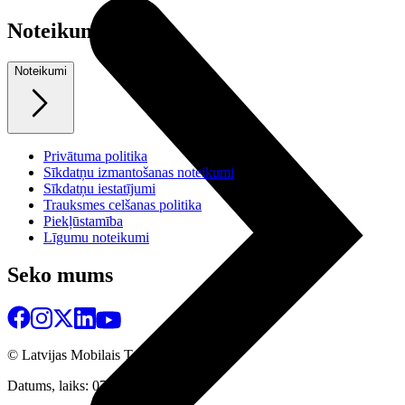
Noteikumi
Noteikumi
Privātuma politika
Sīkdatņu izmantošanas noteikumi
Sīkdatņu iestatījumi
Trauksmes celšanas politika
Piekļūstamība
Līgumu noteikumi
Seko mums
© Latvijas Mobilais Telefons
2026
Datums, laiks: 07.08.2026 08:22