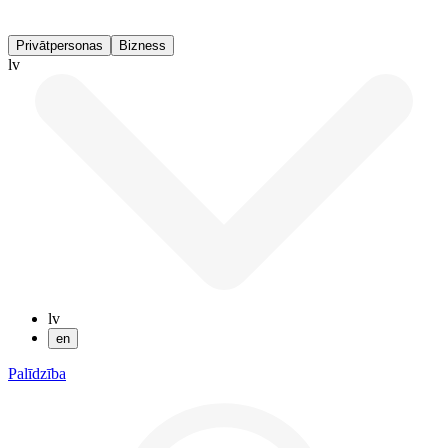
Privātpersonas
Bizness
lv
lv
en
Palīdzība