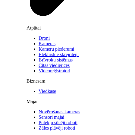
Atpūtai
Droni
Kameras
Kameru piederumi
Elektriskie skrejriteņi
Brīvroku sistēmas
Citas viedierīces
Videoreģistratori
Biznesam
Viedkase
Mājai
Novērošanas kameras
Sensori mājai
Putekļu sūcēji roboti
Zāles pļāvēji roboti