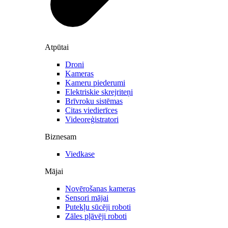
Atpūtai
Droni
Kameras
Kameru piederumi
Elektriskie skrejriteņi
Brīvroku sistēmas
Citas viedierīces
Videoreģistratori
Biznesam
Viedkase
Mājai
Novērošanas kameras
Sensori mājai
Putekļu sūcēji roboti
Zāles pļāvēji roboti