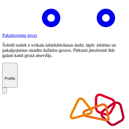
Pakalpojumu grozs
Šobrīd notiek e-veikala labiekārtošanas darbi, tāpēc iekārtas un
pakalpojumus atradīsi dažādos grozos. Pirkumi jānoformē līdz
galam katrā grozā atsevišķi.
Profils