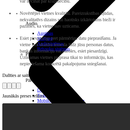
var liecināt par krāpniecību.
Novērtējiet vietnes kvalitāti. Pareizrakstības kļūdas,
nekvalitatīvs dizains vai haotisks izkārtojums bieži ir
Audio
pazīmes, ka vietne nav uzticama.
Austiņas
Esiet piesardzīgi pret pārmērīgu datu pieprasīšanu. Ja
Skaļruņi
Audiosistēmas
vietne bez skaidra iemesla lūdz jūsu personas datus,
Brīvroku sistēmas
bankas informāciju vai paroles, esiet piesardzīgi.
Planšetes
Uzticamas vietnes pieprasa tikai to informāciju, kas
nepieciešama konkrētā pakalpojuma sniegšanai.
Dalīties ar saiti
Pārvaldībai
Darbalaika uzskaite
Zvanu pārvaldnieks
Jaunākās preses relīzes
Mobilo iekārtu pārvaldība
Darbu pārvaldnieks
Pārdošanai
Viedkase