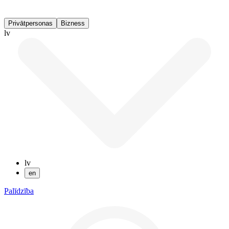
Privātpersonas
Bizness
lv
lv
en
Palīdzība