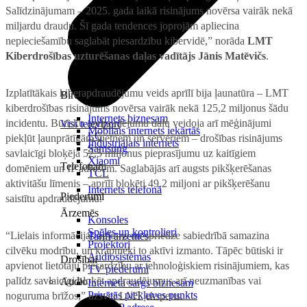
Salīdzinājumam – 2025. gada laikā risinājums novērsa vairāk nekā
miljardu draudu. Šī gada tendences joprojām apliecina
nepieciešamību saglabāt piesardzību kibervidē,” norāda
LMT
Kiberdrošības uzturēšanas daļas vadītājs Jānis Matēvičs
.
Izplatītākais kiberapdraudējumu veids aprīlī bija ļaunatūra – LMT
Birojam
kiberdrošības risinājums novērsa vairāk nekā 125,2 miljonus šādu
Internets biznesam
incidentu. Būtisku apdraudējumu daļu veidoja arī mēģinājumi
Visi televizori
Mobilais internets iekārtās
LG
piekļūt ļaunprātīgām vietnēm un serveriem – drošības risinājums
Industriālais internets
Samsung
savlaicīgi bloķēja 52,5 miljonus pieprasījumu uz kaitīgiem
Xiaomi
Telefonam
domēniem un IP adresēm. Saglabājās arī augsts pikšķerēšanas
TCL
aktivitāšu līmenis – aprīlī bloķēti 49,2 miljoni ar pikšķerēšanu
Internets telefonā
Piederumi
saistītu apdraudējumu.
Ārzemēs
Konsoles
Spēles un kontrolieri
“Lielais informācijas apjoms un spriedze sabiedrībā samazina
Tarifi ārzemēs
Projektori
cilvēku modrību, un krāpnieki to aktīvi izmanto. Tāpēc būtiski ir
Audiosistēmas
Drošībai
apvienot lietotāju piesardzību ar tehnoloģiskiem risinājumiem, kas
TV piederumi
palīdz savlaicīgi bloķēt apdraudējumus arī neuzmanības vai
Audio
Interneta sargs biznesam
Privātās piekļuves punkts
noguruma brīžos,” uzsver LMT eksperts.