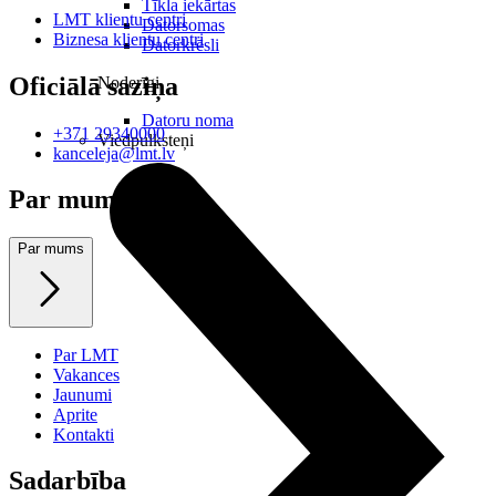
Tīkla iekārtas
LMT klientu centri
Datorsomas
Biznesa klientu centri
Datorkrēsli
Oficiālā saziņa
Noderīgi
Datoru noma
+371 29340000
Viedpulksteņi
kanceleja@lmt.lv
Par mums
Par mums
Par LMT
Vakances
Jaunumi
Aprite
Kontakti
Sadarbība