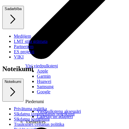
Sadarbība
Medijiem
LMT stila grāmata
Partneriem
ES projekti
VIKI
Visi viedpulksteņi
Noteikumi
Apple
Garmin
Huawei
Noteikumi
Samsung
Google
Piederumi
Privātuma politika
Viedpulksteņu aksesuāri
Sīkdatņu izmantošanas noteikumi
Lādētāji un adapteri
Sīkdatņu iestatījumi
Viedierīces
Trauksmes celšanas politika