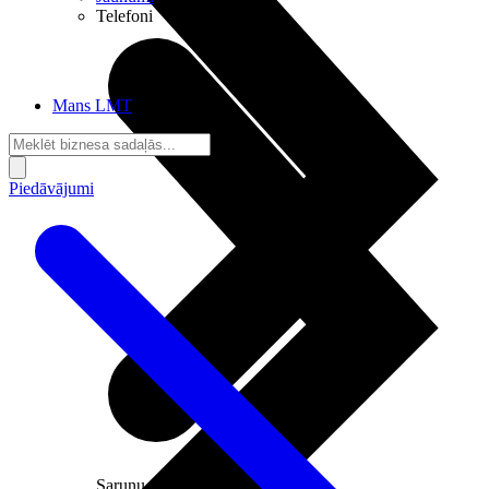
Telefoni
Mans LMT
Piedāvājumi
Sarunu pieslēgumi