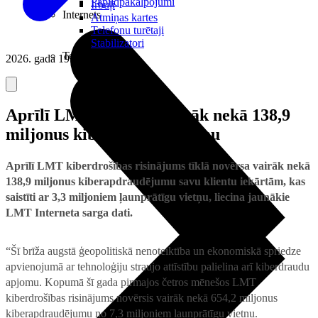
Papildpakalpojumi
Irbuļi
Internets
Atmiņas kartes
Telefonu turētaji
Stabilizatori
Televizori
2026. gada 19. maijs
Aprīlī LMT novērsis vairāk nekā 138,9
miljonus kiberapdraudējumu
Aprīlī LMT kiberdrošības risinājums tīklā novērsa vairāk nekā
138,9 miljonus kiberapdraudējumu savu klientu iekārtām, kas
saistīti ar 3,3 miljoniem ļaunprātīgu vietņu, liecina jaunākie
LMT Interneta sarga dati.
“Šī brīža augstā ģeopolitiskā nenoteiktība un ekonomiskā spriedze
apvienojumā ar tehnoloģiju straujo attīstību palielina arī kiberdraudu
apjomu. Kopumā šī gada pirmajos četros mēnešos LMT
kiberdrošības risinājums novērsis vairāk nekā 654,2 miljonus
kiberapdraudējumu no 7,3 miljoniem ļaunprātīgu vietņu.