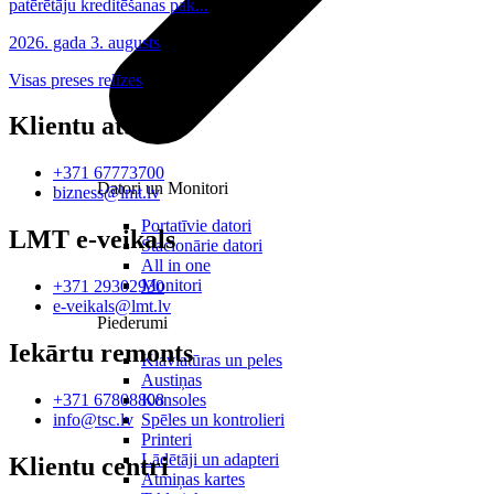
patērētāju kreditēšanas pak...
2026. gada 3. augusts
Visas preses relīzes
Klientu atbalsts
+371 67773700
Datori un Monitori
bizness@lmt.lv
Portatīvie datori
LMT e-veikals
Stacionārie datori
All in one
Monitori
+371 29302930
e-veikals@lmt.lv
Piederumi
Iekārtu remonts
Klaviatūras un peles
Austiņas
Konsoles
+371 67808808
Spēles un kontrolieri
info@tsc.lv
Printeri
Lādētāji un adapteri
Klientu centri
Atmiņas kartes