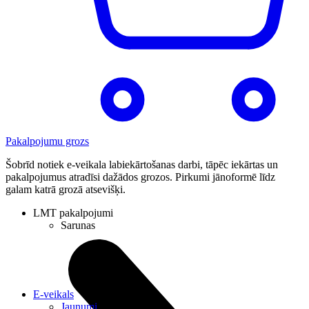
Pakalpojumu grozs
Šobrīd notiek e-veikala labiekārtošanas darbi, tāpēc iekārtas un
pakalpojumus atradīsi dažādos grozos. Pirkumi jānoformē līdz
galam katrā grozā atsevišķi.
LMT pakalpojumi
Sarunas
E-veikals
Jaunumi