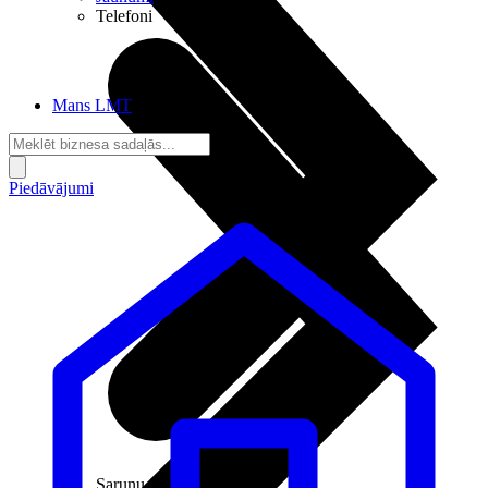
Telefoni
Mans LMT
Piedāvājumi
Sarunu pieslēgumi