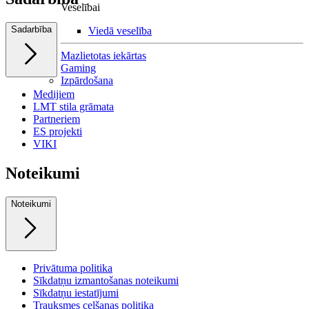
Veselībai
Sadarbība
Viedā veselība
Mazlietotas iekārtas
Gaming
Izpārdošana
Medijiem
LMT stila grāmata
Partneriem
ES projekti
VIKI
Noteikumi
Noteikumi
Privātuma politika
Sīkdatņu izmantošanas noteikumi
Sīkdatņu iestatījumi
Trauksmes celšanas politika