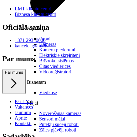
LMT klientu centri
Biznesa klientu centri
Oficiālā saziņa
Atpūtai
Droni
+371 29340000
Kameras
kanceleja@lmt.lv
Kameru piederumi
Elektriskie skrejriteņi
Par mums
Brīvroku sistēmas
Citas viedierīces
Videoreģistratori
Par mums
Biznesam
Viedkase
Par LMT
Mājai
Vakances
Jaunumi
Novērošanas kameras
Aprite
Sensori mājai
Kontakti
Putekļu sūcēji roboti
Zāles pļāvēji roboti
Sadarbība