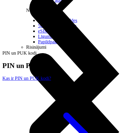
Reālā IP adrese
Noderīgi
Jautājumi un atbildes
5G pārklājuma karte
eSIM tehnoloģija
Līgumi un noteikumi
Papildpakalpojumi
Risinājumi
PIN un PUK kodi
PIN un PUK kodi
Kas ir PIN un PUK kodi?