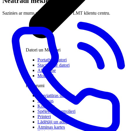
Neatradi meklēto?
Sazinies ar mums vai apmeklē tuvāko LMT klientu centru.
Datori un Monitori
Portatīvie datori
Stacionārie datori
All in one
Monitori
Piederumi
Klaviatūras un peles
Austiņas
Konsoles
Spēles un kontrolieri
Printeri
Lādētāji un adapteri
Atmiņas kartes