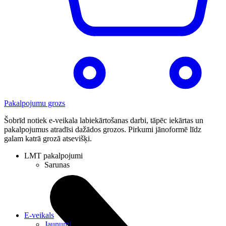
Pakalpojumu grozs
Šobrīd notiek e-veikala labiekārtošanas darbi, tāpēc iekārtas un
pakalpojumus atradīsi dažādos grozos. Pirkumi jānoformē līdz
galam katrā grozā atsevišķi.
LMT pakalpojumi
Sarunas
E-veikals
Jaunumi