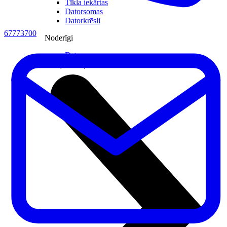
Tīkla iekārtas
Datorsomas
Datorkrēsli
67773700
Noderīgi
Datoru noma
Viedpulksteņi