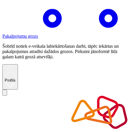
Pakalpojumu grozs
Šobrīd notiek e-veikala labiekārtošanas darbi, tāpēc iekārtas un
pakalpojumus atradīsi dažādos grozos. Pirkumi jānoformē līdz
galam katrā grozā atsevišķi.
Profils