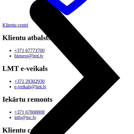
Klientu centri
Klientu atbalsts
+371 67773700
bizness@lmt.lv
LMT e-veikals
+371 29302930
e-veikals@lmt.lv
Iekārtu remonts
+371 67808808
info@tsc.lv
Klientu centri