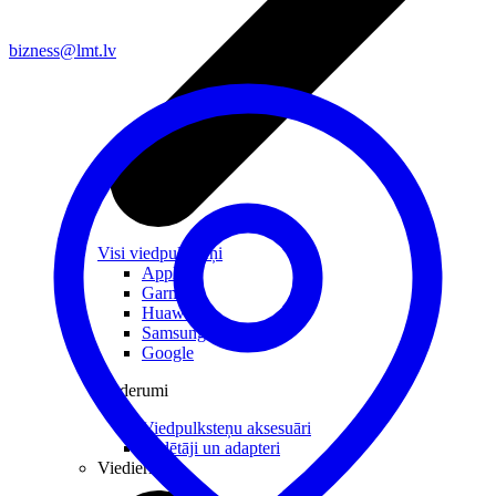
bizness@lmt.lv
Visi viedpulksteņi
Apple
Garmin
Huawei
Samsung
Google
Piederumi
Viedpulksteņu aksesuāri
Lādētāji un adapteri
Viedierīces