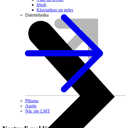
Irbuļi
Klaviatūras un peles
Datortehnika
Plūsma
Aprite
Nāc pie LMT