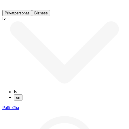
Privātpersonas
Bizness
lv
lv
en
Palīdzība