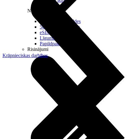
Reālā IP adrese
Noderīgi
Jautājumi un atbildes
5G pārklājuma karte
eSIM tehnoloģija
Līgumi un noteikumi
Papildpakalpojumi
Risinājumi
Krāpnieciskas darbības