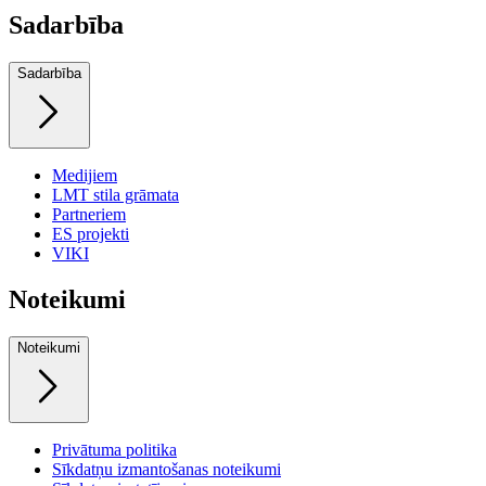
Sadarbība
Sadarbība
Medijiem
LMT stila grāmata
Partneriem
ES projekti
VIKI
Noteikumi
Noteikumi
Privātuma politika
Sīkdatņu izmantošanas noteikumi