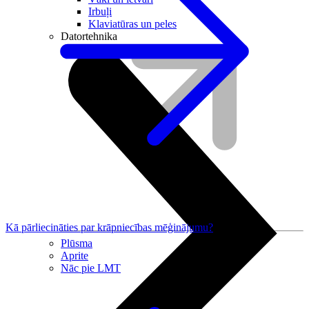
Irbuļi
Klaviatūras un peles
Datortehnika
Kā pārliecināties par krāpniecības mēģinājumu?
Plūsma
Aprite
Nāc pie LMT