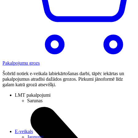
Pakalpojumu grozs
Šobrīd notiek e-veikala labiekārtošanas darbi, tāpēc iekārtas un
pakalpojumus atradīsi dažādos grozos. Pirkumi jānoformē līdz
galam katrā grozā atsevišķi.
LMT pakalpojumi
Sarunas
E-veikals
Jaunumi