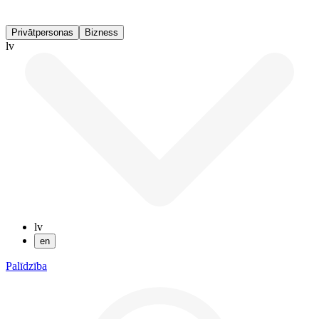
Privātpersonas
Bizness
lv
lv
en
Palīdzība