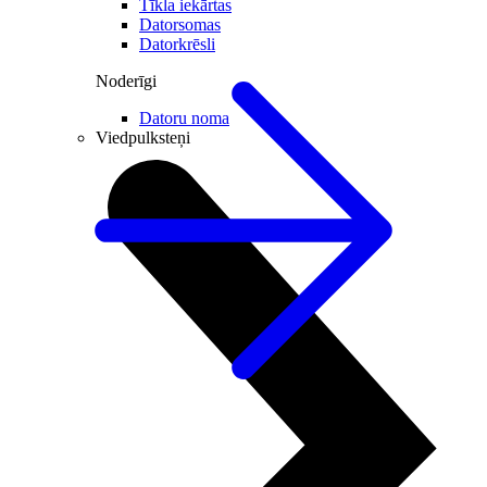
Tīkla iekārtas
Datorsomas
Datorkrēsli
Noderīgi
Datoru noma
Viedpulksteņi