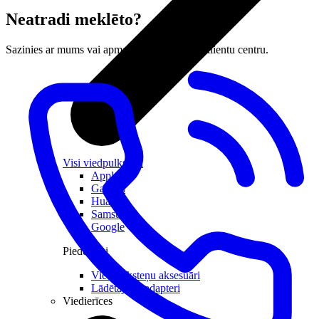
Neatradi meklēto?
Sazinies ar mums vai apmeklē tuvāko LMT klientu centru.
Visi viedpulksteņi
Apple
Garmin
Huawei
Samsung
Google
Piederumi
Viedpulksteņu aksesuāri
Lādētāji un adapteri
Viedierīces