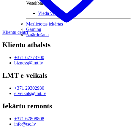
Veselībai
Viedā veselība
Mazlietotas iekārtas
Gaming
Klientu centri
Izpārdošana
Klientu atbalsts
+371 67773700
bizness@lmt.lv
LMT e-veikals
+371 29302930
e-veikals@lmt.lv
Iekārtu remonts
+371 67808808
info@tsc.lv