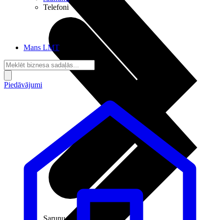
Telefoni
Mans LMT
Piedāvājumi
Sarunu pieslēgumi