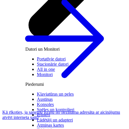
Datori un Monitori
Portatīvie datori
Stacionārie datori
All in one
Monitori
Piederumi
Klaviatūras un peles
Austiņas
Konsoles
Spēles un kontrolieri
Kā rīkoties, ja saņemu īsziņu no nezināma adresāta ar aicinājumu
Printeri
atvērt interneta saiti?
Lādētāji un adapteri
Atmiņas kartes