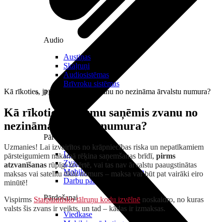
Audio
Austiņas
Skaļruņi
Audiosistēmas
Brīvroku sistēmas
Kā rīkoties, ja esmu saņēmis zvanu no nezināma ārvalstu numura?
Planšetes
Kā rīkoties, ja esmu saņēmis zvanu no
nezināma ārvalstu numura?
Pārvaldībai
Uzmanies! Lai izvairītos no krāpniecības riska un nepatīkamiem
Darbalaika uzskaite
pārsteigumiem nākamā rēķina saņemšanas brīdī,
pirms
Zvanu pārvaldnieks
atzvanīšanas
rūpīgi izvērtē, vai tas nav ārvalstu paaugstinātas
Mobilo iekārtu pārvaldība
maksas vai satelītu tīklu numurs – maksa var būt pat vairāki eiro
Darbu pārvaldnieks
minūtē!
Pārdošanai
Vispirms
Starptautisko tālruņu kodu izvēlnē
noskaidro, no kuras
valsts šis zvans ir veikts, un tad – kādas ir izmaksas.
Viedkase