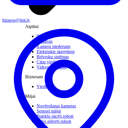
bizness@lmt.lv
Atpūtai
Droni
Kameras
Kameru piederumi
Elektriskie skrejriteņi
Brīvroku sistēmas
Citas viedierīces
Videoreģistratori
Biznesam
Viedkase
Mājai
Novērošanas kameras
Sensori mājai
Putekļu sūcēji roboti
Zāles pļāvēji roboti