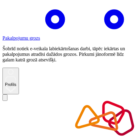
Pakalpojumu grozs
Šobrīd notiek e-veikala labiekārtošanas darbi, tāpēc iekārtas un
pakalpojumus atradīsi dažādos grozos. Pirkumi jānoformē līdz
galam katrā grozā atsevišķi.
Profils