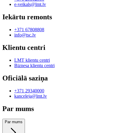
e-veikals@lmt.lv
Iekārtu remonts
+371 67808808
info@tsc.lv
Klientu centri
LMT klientu centri
Biznesa klientu centri
Oficiālā saziņa
+371 29340000
kanceleja@lmt.lv
Par mums
Par mums