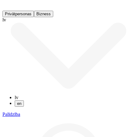
Privātpersonas
Bizness
lv
lv
en
Palīdzība