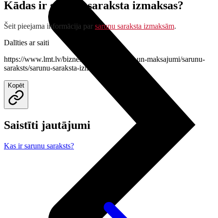
Kādas ir sarunu saraksta izmaksas?
Šeit pieejama informācija par
sarunu saraksta izmaksām
.
Dalīties ar saiti
https://www.lmt.lv/bizness/palidziba/rekini-un-maksajumi/sarunu-
saraksts/sarunu-saraksta-izmaksas
Kopēt
Saistīti jautājumi
Kas ir sarunu saraksts?