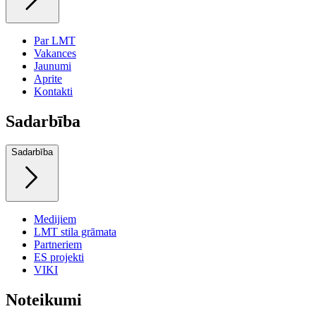
Par LMT
Vakances
Jaunumi
Aprite
Kontakti
Sadarbība
Sadarbība
Medijiem
LMT stila grāmata
Partneriem
ES projekti
VIKI
Noteikumi