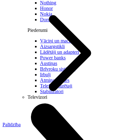
Nothing
Honor
Nokia
Doro
Piederumi
Vāciņi un maciņi
Aizsargstikli
Lādētāji un adapteri
Power banks
Austiņas
Brīvroku sistēmas
Irbuļi
Atmiņas kartes
Telefonu turētaji
Stabilizatori
Televizori
Palīdzība