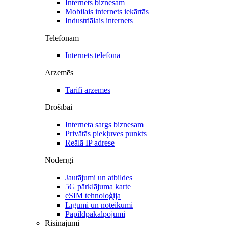
Internets biznesam
Mobilais internets iekārtās
Industriālais internets
Telefonam
Internets telefonā
Ārzemēs
Tarifi ārzemēs
Drošībai
Interneta sargs biznesam
Privātās piekļuves punkts
Reālā IP adrese
Noderīgi
Jautājumi un atbildes
5G pārklājuma karte
eSIM tehnoloģija
Līgumi un noteikumi
Papildpakalpojumi
Risinājumi