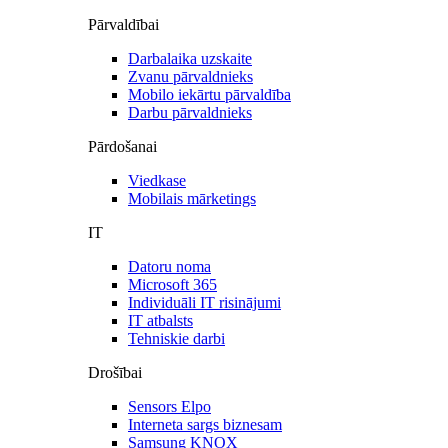
Pārvaldībai
Darbalaika uzskaite
Zvanu pārvaldnieks
Mobilo iekārtu pārvaldība
Darbu pārvaldnieks
Pārdošanai
Viedkase
Mobilais mārketings
IT
Datoru noma
Microsoft 365
Individuāli IT risinājumi
IT atbalsts
Tehniskie darbi
Drošībai
Sensors Elpo
Interneta sargs biznesam
Samsung KNOX