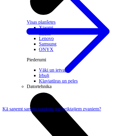
Visas planšetes
Xiaomi
Apple
Lenovo
Samsung
ONYX
Piederumi
Vāki un ietvari
Irbuļi
Klaviatūras un peles
Datortehnika
Kā saņemt sarunu sarakstu par veiktajiem zvaniem?