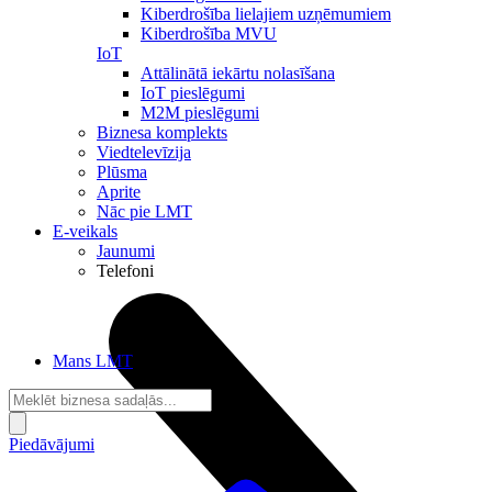
Kiberdrošība lielajiem uzņēmumiem
Kiberdrošība MVU
IoT
Attālinātā iekārtu nolasīšana
IoT pieslēgumi
M2M pieslēgumi
Biznesa komplekts
Viedtelevīzija
Plūsma
Aprite
Nāc pie LMT
E-veikals
Jaunumi
Telefoni
Mans LMT
Piedāvājumi