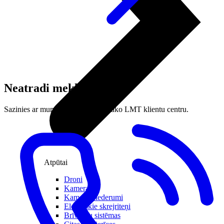
Neatradi meklēto?
Sazinies ar mums vai apmeklē tuvāko LMT klientu centru.
Atpūtai
Droni
Kameras
Kameru piederumi
Elektriskie skrejriteņi
Brīvroku sistēmas