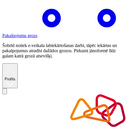
Pakalpojumu grozs
Šobrīd notiek e-veikala labiekārtošanas darbi, tāpēc iekārtas un
pakalpojumus atradīsi dažādos grozos. Pirkumi jānoformē līdz
galam katrā grozā atsevišķi.
Profils