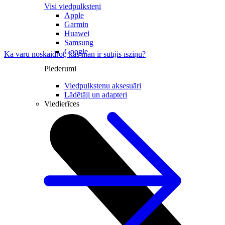
Visi viedpulksteņi
Apple
Garmin
Huawei
Samsung
Google
Kā varu noskaidrot, kas man ir sūtījis īsziņu?
Piederumi
Viedpulksteņu aksesuāri
Lādētāji un adapteri
Viedierīces