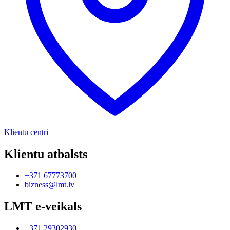
Klientu centri
Klientu atbalsts
+371 67773700
bizness@lmt.lv
LMT e-veikals
+371 29302930