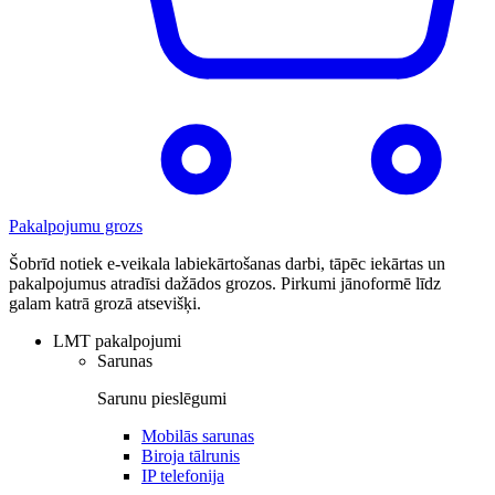
Pakalpojumu grozs
Šobrīd notiek e-veikala labiekārtošanas darbi, tāpēc iekārtas un
pakalpojumus atradīsi dažādos grozos. Pirkumi jānoformē līdz
galam katrā grozā atsevišķi.
LMT pakalpojumi
Sarunas
Sarunu pieslēgumi
Mobilās sarunas
Biroja tālrunis
IP telefonija