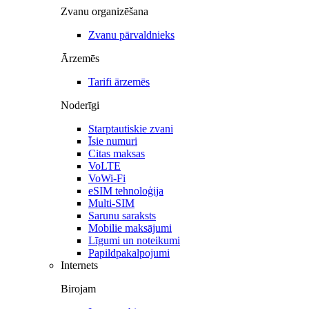
Zvanu organizēšana
Zvanu pārvaldnieks
Ārzemēs
Tarifi ārzemēs
Noderīgi
Starptautiskie zvani
Īsie numuri
Citas maksas
VoLTE
VoWi-Fi
eSIM tehnoloģija
Multi-SIM
Sarunu saraksts
Mobilie maksājumi
Līgumi un noteikumi
Papildpakalpojumi
Internets
Birojam