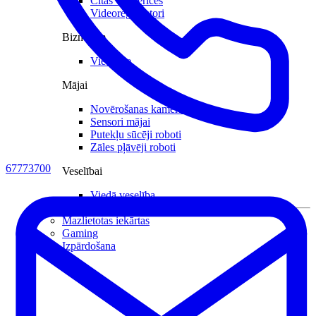
Citas viedierīces
Videoreģistratori
Biznesam
Viedkase
Mājai
Novērošanas kameras
Sensori mājai
Putekļu sūcēji roboti
Zāles pļāvēji roboti
67773700
Veselībai
Viedā veselība
Mazlietotas iekārtas
Gaming
Izpārdošana