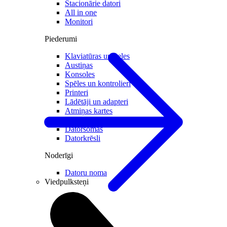
Stacionārie datori
All in one
Monitori
Piederumi
Klaviatūras un peles
Austiņas
Konsoles
Spēles un kontrolieri
Printeri
Lādētāji un adapteri
Atmiņas kartes
Tīkla iekārtas
Datorsomas
Datorkrēsli
Noderīgi
Datoru noma
Viedpulksteņi