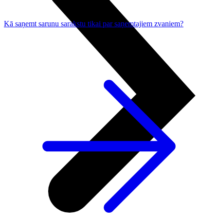
Kā saņemt sarunu sarakstu tikai par saņemtajiem zvaniem?