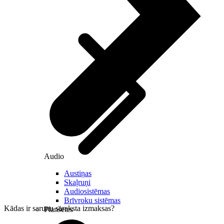
Audio
Austiņas
Skaļruņi
Audiosistēmas
Brīvroku sistēmas
Kādas ir sarunu saraksta izmaksas?
Planšetes