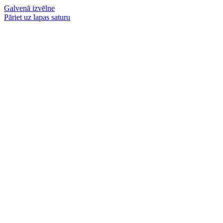
Galvenā izvēlne
Pāriet uz lapas saturu