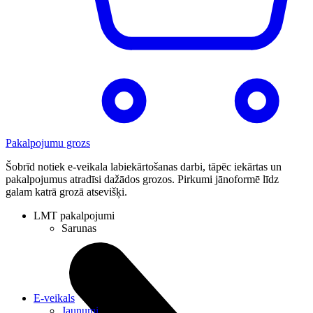
Pakalpojumu grozs
Šobrīd notiek e-veikala labiekārtošanas darbi, tāpēc iekārtas un
pakalpojumus atradīsi dažādos grozos. Pirkumi jānoformē līdz
galam katrā grozā atsevišķi.
LMT pakalpojumi
Sarunas
E-veikals
Jaunumi