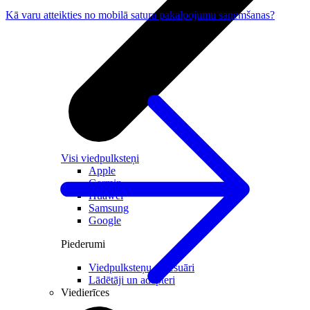
Kā varu atteikties no mobilā satura pakalpojumu saņemšanas?
Visi viedpulksteņi
Apple
Garmin
Huawei
Samsung
Google
Piederumi
Viedpulksteņu aksesuāri
Lādētāji un adapteri
Viedierīces