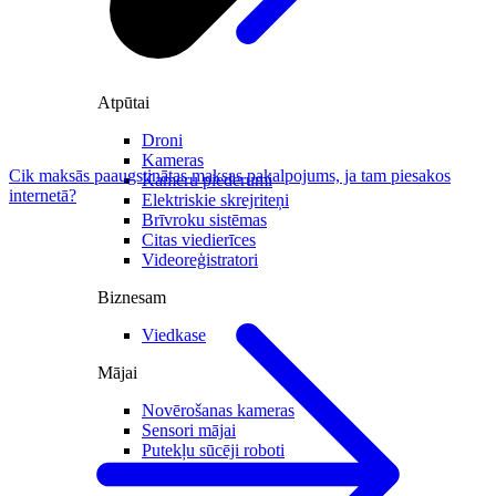
Atpūtai
Droni
Kameras
Cik maksās paaugstinātas maksas pakalpojums, ja tam piesakos
Kameru piederumi
internetā?
Elektriskie skrejriteņi
Brīvroku sistēmas
Citas viedierīces
Videoreģistratori
Biznesam
Viedkase
Mājai
Novērošanas kameras
Sensori mājai
Putekļu sūcēji roboti
Zāles pļāvēji roboti