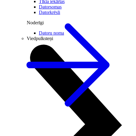
Tīkla iekārtas
Datorsomas
Datorkrēsli
Noderīgi
Datoru noma
Viedpulksteņi