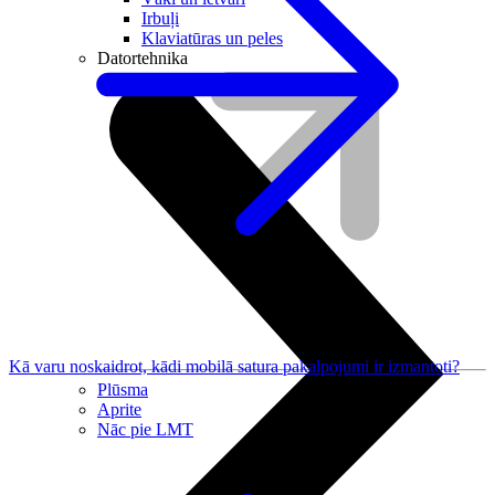
Irbuļi
Klaviatūras un peles
Datortehnika
Kā varu noskaidrot, kādi mobilā satura pakalpojumi ir izmantoti?
Plūsma
Aprite
Nāc pie LMT