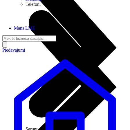
Telefoni
Mans LMT
Piedāvājumi
Sarunu pieslēgumi