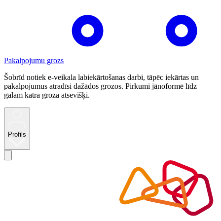
Pakalpojumu grozs
Šobrīd notiek e-veikala labiekārtošanas darbi, tāpēc iekārtas un
pakalpojumus atradīsi dažādos grozos. Pirkumi jānoformē līdz
galam katrā grozā atsevišķi.
Profils