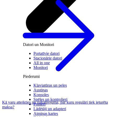
Datori un Monitori
Portatīvie datori
Stacionārie datori
All in one
Monitori
Piederumi
Klaviatūras un peles
Austiņas
Konsoles
Spēles un kontrolieri
Kā varu atteikties no pakalpojuma, par kuru regulāri tiek ieturēta
Printeri
maksa?
Lādētāji un adapteri
Atmiņas kartes