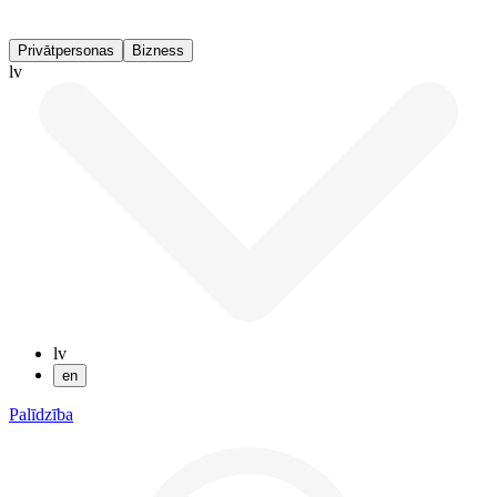
Privātpersonas
Bizness
lv
lv
en
Palīdzība