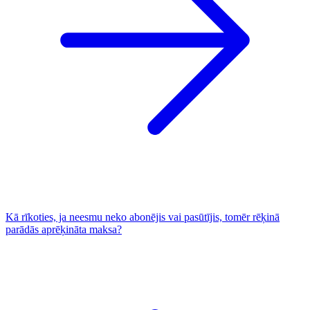
Kā rīkoties, ja neesmu neko abonējis vai pasūtījis, tomēr rēķinā
parādās aprēķināta maksa?