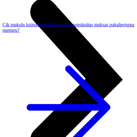
Cik maksās īsziņas nosūtīšana uz paaugstinātas maksas pakalpojuma
numuru?