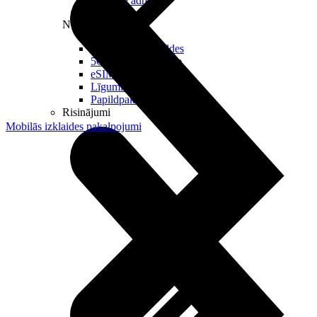
Reālā IP adrese
Noderīgi
Jautājumi un atbildes
5G pārklājuma karte
eSIM tehnoloģija
Līgumi un noteikumi
Papildpakalpojumi
Risinājumi
Mobilās izklaides pakalpojumi