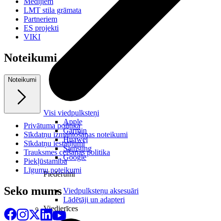
Medijiem
LMT stila grāmata
Partneriem
ES projekti
VIKI
Noteikumi
Noteikumi
Visi viedpulksteņi
Apple
Privātuma politika
Garmin
Sīkdatņu izmantošanas noteikumi
Huawei
Sīkdatņu iestatījumi
Samsung
Trauksmes celšanas politika
Google
Piekļūstamība
Līgumu noteikumi
Piederumi
Seko mums
Viedpulksteņu aksesuāri
Lādētāji un adapteri
Viedierīces