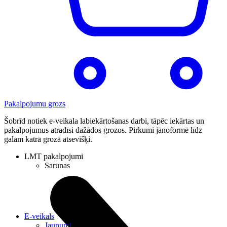
Pakalpojumu grozs
Šobrīd notiek e-veikala labiekārtošanas darbi, tāpēc iekārtas un
pakalpojumus atradīsi dažādos grozos. Pirkumi jānoformē līdz
galam katrā grozā atsevišķi.
LMT pakalpojumi
Sarunas
E-veikals
Jaunumi