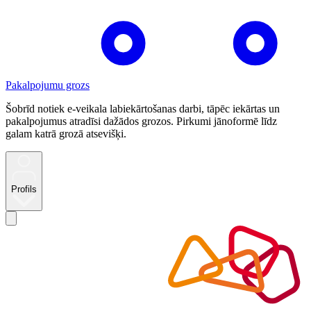
Pakalpojumu grozs
Šobrīd notiek e-veikala labiekārtošanas darbi, tāpēc iekārtas un
pakalpojumus atradīsi dažādos grozos. Pirkumi jānoformē līdz
galam katrā grozā atsevišķi.
Profils