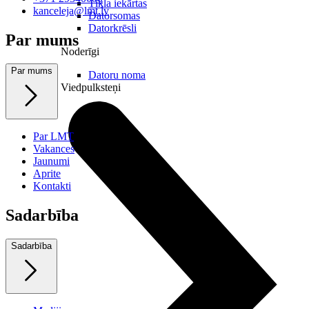
Tīkla iekārtas
kanceleja@lmt.lv
Datorsomas
Datorkrēsli
Par mums
Noderīgi
Par mums
Datoru noma
Viedpulksteņi
Par LMT
Vakances
Jaunumi
Aprite
Kontakti
Sadarbība
Sadarbība