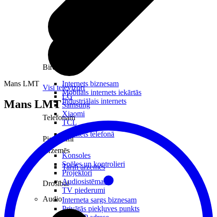
Birojam
Mans LMT
Internets biznesam
Visi televizori
Mobilais internets iekārtās
LG
Industriālais internets
Mans LMT
Samsung
Xiaomi
Telefonam
TCL
Internets telefonā
Piederumi
Ārzemēs
Konsoles
Spēles un kontrolieri
Tarifi ārzemēs
Projektori
Audiosistēmas
Drošībai
TV piederumi
Audio
Interneta sargs biznesam
Privātās piekļuves punkts