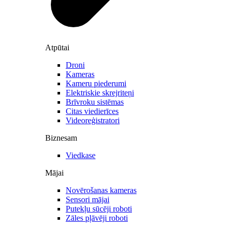
Atpūtai
Droni
Kameras
Kameru piederumi
Elektriskie skrejriteņi
Brīvroku sistēmas
Citas viedierīces
Videoreģistratori
Biznesam
Viedkase
Mājai
Novērošanas kameras
Sensori mājai
Putekļu sūcēji roboti
Zāles pļāvēji roboti