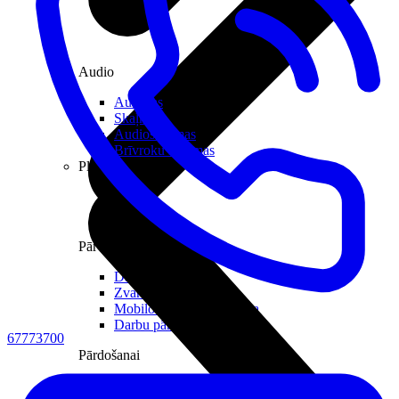
Audio
Austiņas
Skaļruņi
Audiosistēmas
Brīvroku sistēmas
Planšetes
Pārvaldībai
Darbalaika uzskaite
Zvanu pārvaldnieks
Mobilo iekārtu pārvaldība
Darbu pārvaldnieks
67773700
Pārdošanai
Viedkase