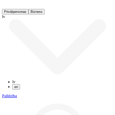
Privātpersonas
Bizness
lv
lv
en
Palīdzība