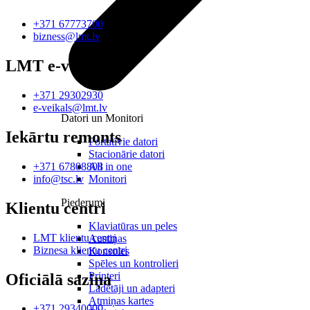
+371 67773700
bizness@lmt.lv
LMT e-veikals
+371 29302930
e-veikals@lmt.lv
Datori un Monitori
Iekārtu remonts
Portatīvie datori
Stacionārie datori
All in one
+371 67808808
Monitori
info@tsc.lv
Piederumi
Klientu centri
Klaviatūras un peles
LMT klientu centri
Austiņas
Biznesa klientu centri
Konsoles
Spēles un kontrolieri
Printeri
Oficiālā saziņa
Lādētāji un adapteri
Atmiņas kartes
+371 29340000