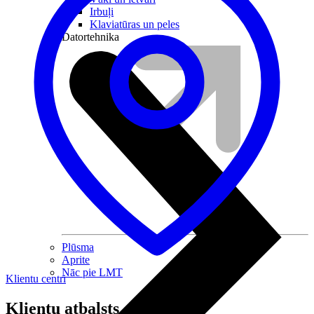
Irbuļi
Klaviatūras un peles
Datortehnika
Plūsma
Aprite
Nāc pie LMT
Klientu centri
Klientu atbalsts