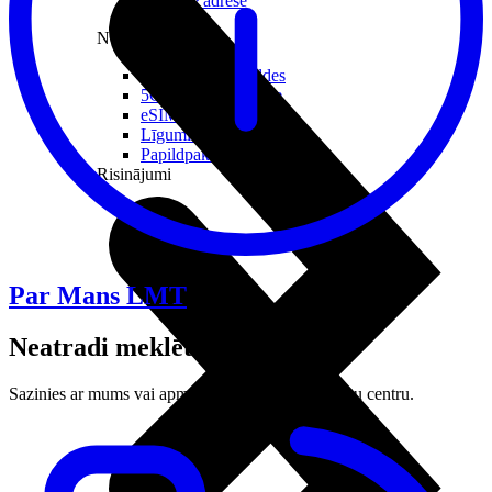
Reālā IP adrese
Noderīgi
Jautājumi un atbildes
5G pārklājuma karte
eSIM tehnoloģija
Līgumi un noteikumi
Papildpakalpojumi
Risinājumi
Par Mans LMT
Neatradi meklēto?
Sazinies ar mums vai apmeklē tuvāko LMT klientu centru.