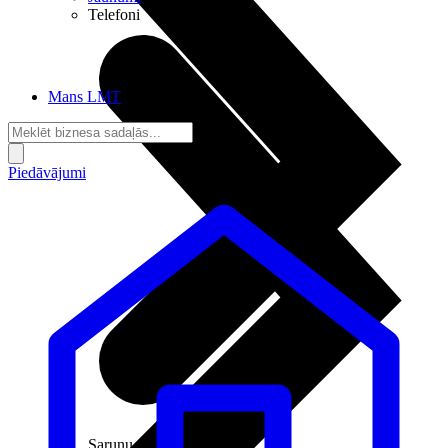
Telefoni
Mans LMT
Piedāvājumi
Sarunu pieslēgumi